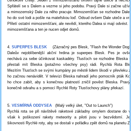
čehokoliv chtějí. Jeden z mimozemšťanů ovšem tajně uteče a nechce 
Spřátelí se s Dalem a vezme si jeho podobu. Pravý Dale si začne užíva
a mimozemský Dale za něho pracuje. Mimozemšťan se rozhodne Dale z
ho do své lodi a pošle na mateřskou loď. Odsud ovšem Dale uteče a vrá
Přiletí ostatní mimozemšťani, ale nevědí, kterého Dalea si mají odvést. D
mimozemšťana a ten je nucen odjet domů.
4.
SUPERPES BLESK
(Zázračný pes Blesk, "Flash the Wonder Dog"
Daleův nejoblíbenější akční hrdina je superpes Blesk. Pes je ov
nechává za sebe účinkovat kaskadéry. Tlusťoch se rozhodne Bleska un
přestali mít Bleska (potažmo všechny psy) rádi. Rychlá Rota Ble
Mezitím Tlusťoch se svými kumpány po městě lidem škodí v převleku z
ho začnou nenávidět. V televizi Bleska nahradí jeho pomocník pták Ko
ho chce zabít, aby s konečnou platností zničil pověst Bleska. Pravý
konečně odvahu a s pomocí Rychlé Roty Tlusťochovy plány překazí.
5.
VESMÍRNÁ ODDYSEA
(Malý velký úlet, "Out to Launch")
Rychlá rota se při návštěvě raketové základny omylem dostane do v
však k poškození rakety meteority a piloti jsou v bezvědomí. Je
šikovnosti Rychlé roty, aby se dostali v pořádku zpět domů na planetu Z