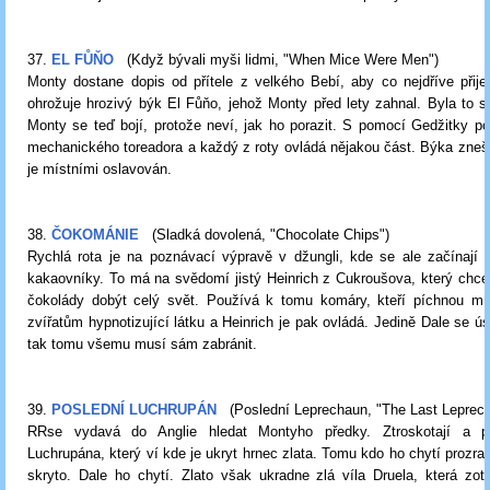
37.
EL FŮŇO
(Když bývali myši lidmi, "When Mice Were Men")
Monty dostane dopis od přítele z velkého Bebí, aby co nejdříve přije
ohrožuje hrozivý býk El Fůňo, jehož Monty před lety zahnal. Byla to 
Monty se teď bojí, protože neví, jak ho porazit. S pomocí Gedžitky po
mechanického toreadora a každý z roty ovládá nějakou část. Býka zne
je místními oslavován.
38.
ČOKOMÁNIE
(Sladká dovolená, "Chocolate Chips")
Rychlá rota je na poznávací výpravě v džungli, kde se ale začínají 
kakaovníky. To má na svědomí jistý Heinrich z Cukroušova, který chc
čokolády dobýt celý svět. Používá k tomu komáry, kteří píchnou mí
zvířatům hypnotizující látku a Heinrich je pak ovládá. Jedině Dale se ú
tak tomu všemu musí sám zabránit.
39.
POSLEDNÍ LUCHRUPÁN
(Poslední Leprechaun, "The Last Leprech
RRse vydavá do Anglie hledat Montyho předky. Ztroskotají a po
Luchrupána, který ví kde je ukryt hrnec zlata. Tomu kdo ho chytí prozrad
skryto. Dale ho chytí. Zlato však ukradne zlá víla Druela, která zot