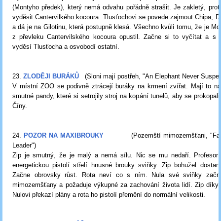
(Montyho předek), který nemá odvahu pořádně strašit. Je zakletý, pro
vyděsit Cantervilkého kocoura. Tlusťochovi se povede zajmout Chipa, D
a dá je na Gilotinu, která postupně klesá. Všechno kvůli tomu, že je Mo
z převleku Cantervilského kocoura opustil. Začne si to vyčítat a s
vyděsí Tlusťocha a osvobodí ostatní.
23.
ZLODĚJI BURÁKŮ
(Sloni mají postřeh, "An Elephant Never Suspec
V místní ZOO se podivně ztrácejí buráky na krmení zvířat. Mají to n
smutné pandy, které si setrojily stroj na kopání tunelů, aby se prokopal
Číny.
24.
POZOR NA MAXIBROUKY
(Pozemští mimozemšťani, "Fak
Leader")
Zip je smutný, že je malý a nemá sílu. Nic se mu nedaří. Profesor 
energetickou pistolí střelí hnusné brouky sviňky. Zip bohužel dosta
Začne obrovsky růst. Rota neví co s ním. Nula své sviňky začn
mimozemšťany a požaduje výkupné za zachování života lidí. Zip díky s
Nulovi překazí plány a rota ho pistolí přemění do normální velikosti.