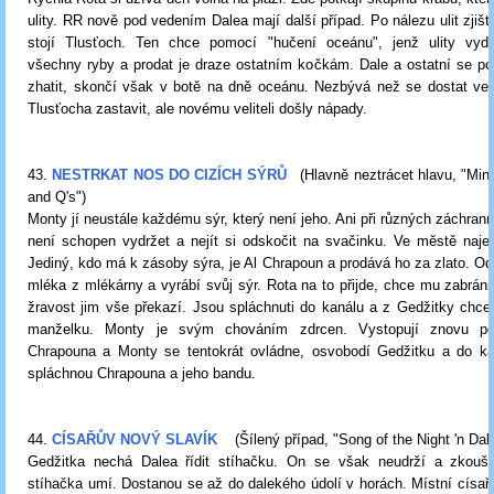
ulity. RR nově pod vedením Dalea mají další případ. Po nálezu ulit zjišť
stojí Tlusťoch. Ten chce pomocí "hučení oceánu", jenž ulity vydáv
všechny ryby a prodat je draze ostatním kočkám. Dale a ostatní se po
zhatit, skončí však v botě na dně oceánu. Nezbývá než se dostat ven
Tlusťocha zastavit, ale novému veliteli došly nápady.
43.
NESTRKAT NOS DO CIZÍCH SÝRŮ
(Hlavně neztrácet hlavu, "Mi
and Q's")
Monty jí neustále každému sýr, který není jeho. Ani při různých záchran
není schopen vydržet a nejít si odskočit na svačinku. Ve městě naje
Jediný, kdo má k zásoby sýra, je Al Chrapoun a prodává ho za zlato. Odv
mléka z mlékárny a vyrábí svůj sýr. Rota na to přijde, chce mu zabráni
žravost jim vše překazí. Jsou spláchnuti do kanálu a z Gedžitky chc
manželku. Monty je svým chováním zdrcen. Vystopují znovu p
Chrapouna a Monty se tentokrát ovládne, osvobodí Gedžitku a do kan
spláchnou Chrapouna a jeho bandu.
44.
CÍSAŘŮV NOVÝ SLAVÍK
(Šílený případ, "Song of the Night 'n Dal
Gedžitka nechá Dalea řídit stíhačku. On se však neudrží a zkouš
stíhačka umí. Dostanou se až do dalekého údolí v horách. Místní císař