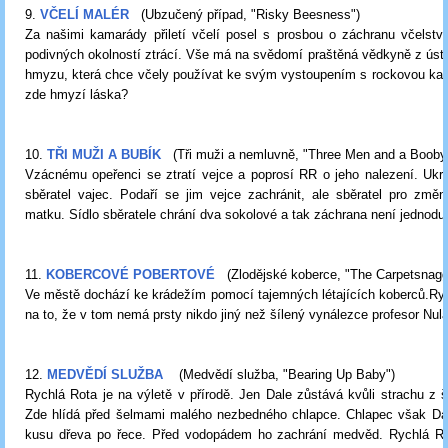
9.
VČELÍ MALÉR
(Ubzučený případ, "Risky Beesness")
Za našimi kamarády přiletí včelí posel s prosbou o záchranu včelstv
podivných okolností ztrácí. Vše má na svědomí praštěná vědkyně z úst
hmyzu, která chce včely používat ke svým vystoupením s rockovou ka
zde hmyzí láska?
10.
TŘI MUŽI A BUBÍK
(Tři muži a nemluvně, "Three Men and a Booby
Vzácnému opeřenci se ztratí vejce a poprosí RR o jeho nalezení. Ukr
sběratel vajec. Podaří se jim vejce zachránit, ale sběratel pro změ
matku. Sídlo sběratele chrání dva sokolové a tak záchrana není jednodu
11.
KOBERCOVÉ POBERTOVÉ
(Zlodějské koberce, "The Carpetsnagg
Ve městě dochází ke krádežím pomocí tajemných létajících koberců.Rych
na to, že v tom nemá prsty nikdo jiný než šílený vynálezce profesor Nula
12.
MEDVĚDÍ SLUŽBA
(Medvědí služba, "Bearing Up Baby")
Rychlá Rota je na výletě v přírodě. Jen Dale zůstává kvůli strachu z 
Zde hlídá před šelmami malého nezbedného chlapce. Chlapec však Dal
kusu dřeva po řece. Před vodopádem ho zachrání medvěd. Rychlá Rot