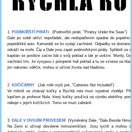
1.
PODMOŘŠTÍ PIRÁTI
(Podmořští piráti, "Piratsy Under the Seas")
Dale po sobě uklízí nepořádek, ale nedopatřením spadne do popelnic
popelářské auto. Kamarádi se ho vydají zachránit. Odpadky se dostanou 
odváží na moře. Čip a Dale jsou zajati podmořskými piráty. Spřátelí se s
kapitán se posléze začne bát o svůj poklad a tak je uvězní. Monty, Ged
zachrání tím, že vysypou z potopené lodi poklad a ta se vznese na hladin
jim nakonec vděčni, mohou si užívat života nad hladinou.
2.
KOČIČÁRNY
(Jak měli myši pré, "Catteries Not Included")
Ve městě se ztrácejí kočky a Rychlá rota musí vypátrat zloděje. Při
lupičem je profesor Nula, který kočky používá na výrobu elektřiny pom
náboje v jejich kožíšcích. Tomu se musí zabránit.
3.
DALE V DVOJÍM PROVEDENÍ
(Vyměněný Dale, "Dale Beside Himse
Na Zemi si užívají dovolené mimozemšťani. Jsou rychlí a mohou s