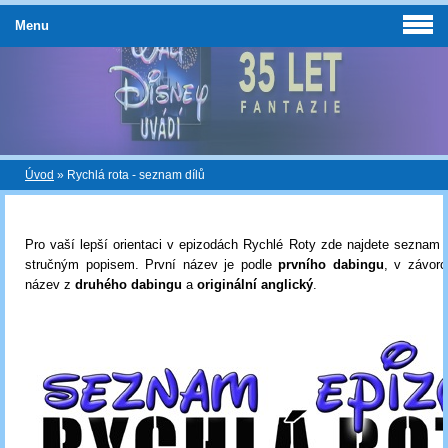
Menu
Úvod
»
Rychlá rota - seznam dílů
Pro vaší lepší orientaci v epizodách Rychlé Roty zde najdete seznam e
stručným popisem. První název je podle
prvního dabingu
, v závorc
název z
druhého dabingu
a
originální anglický
.