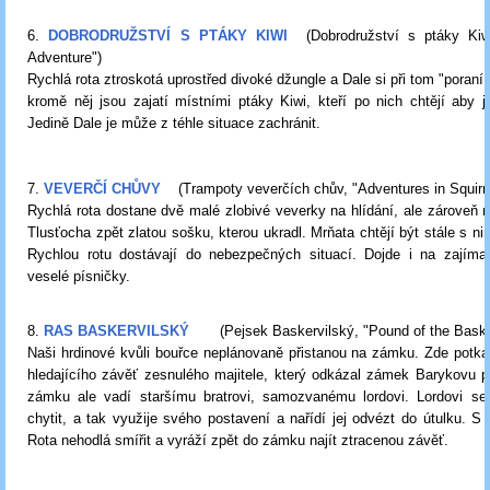
6.
DOBRODRUŽSTVÍ S PTÁKY KIWI
(Dobrodružství s ptáky Kiw
Adventure")
Rychlá rota ztroskotá uprostřed divoké džungle a Dale si při tom "poraní
kromě něj jsou zajatí místními ptáky Kiwi, kteří po nich chtějí aby je 
Jedině Dale je může z téhle situace zachránit.
7.
VEVERČÍ CHŮVY
(Trampoty veverčích chův, "Adventures in Squirrel
Rychlá rota dostane dvě malé zlobivé veverky na hlídání, ale zároveň 
Tlusťocha zpět zlatou sošku, kterou ukradl. Mrňata chtějí být stále s ni
Rychlou rotu dostávají do nebezpečných situací. Dojde i na zajíma
veselé písničky.
8.
RAS BASKERVILSKÝ
(Pejsek Baskervilský, "Pound of the Baske
Naši hrdinové kvůli bouřce neplánovaně přistanou na zámku. Zde potka
hledajícího závěť zesnulého majitele, který odkázal zámek Barykovu 
zámku ale vadí staršímu bratrovi, samozvanému lordovi. Lordovi se
chytit, a tak využije svého postavení a nařídí jej odvézt do útulku. S
Rota nehodlá smířit a vyráží zpět do zámku najít ztracenou závěť.