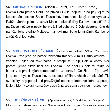
54.
DOKONALÝ ZLOČIN
(Zločin v Paříži, "
Le Purrfect Crime
")
Rychlá Rota pátrá v Paříži po původu zvuku odpuzujícího psy. Zjistí že
kocour Maltese de Sade, Tlusťochův bratranec, který chce vyhnat 
Paříže. Jenže pokus zastavit Maltese skončí díky Daleovi neúspěšně. 
na Dalea naštve a pošle ho pryč. Nedlouho poté Dale dostane ránu do 
paměť. Toho využije Maltese, namluví mu, že je kriminálník Rambo Da
zničit Rychlou Rotu.
55.
RYBOLOV POD HVĚZDAMI
(Že by hvězdy lhali, "When You Fish 
Rychlá Rota jede na pomoc zvířecím trosečníkům u Psího ostrova. J
zachrání, jejich loď také narazí a potopí se. Chip, Dale a Monty hled
pomoc, jenže nikde není ani živáčka. Což spolu s dalšími fakty vy
historky o přátelských domorodcích na ostrově. Gedžitka a Zip staví 
jsou oba chyceni Tlusťochovou bandou, příčinou všech ztroskotání. Tl
světlušky, aby potopil loď převážející cenného kapra velikého, a poté je
Dale a Monty zkusí kamarády zachránit, ale sami vběhnou Tlusťochovi p
56.
KDO DŘÍV ZESTÁRNE
(Zpomalená rota, "Rest Home Rangers")
Monty má oslavu narozenin. Nikdo neví kolik mu je. Oslava se však pok