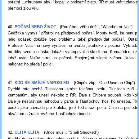
ostatní Luchrupány aby jí kopali v podzemí zlato. RR musí vrátit zlato z
přemoci zlou vílu.
40.
POČASÍ NEBO ŽIVOT
(Poručíme větru dešti, "Weather or Not")
Gedžitka vymyslí přístroj na předpověď počasí. Monty tvrdí, že není po
jeho ocásek dokáže bez problému také předpovídat počasí. Ostat
Profesor Nula má nový vynález na tvorbu jakéhokoliv počasí. Vykrádá
ho díky svému ocásku dokáže vystopovat a škodí mu. Kamarádi mu zač
když uvidí Nulův stroj na počasí. Spojenými silami začnou Nulovi n
nakonec ho předají policii.
41.
KDO SE SMĚJE NAPOSLED
(Chipův vtip, "One-Upsman-Chip")
Rychlá rota nechá Tlusťocha ukrást falešnou perlu. Tlusťoch zuří 
kumpánům, aby unesli někoho z RR. Dale s Chipem soupeří, kdo koho
Dale je nešťastnou náhodou v parku a Tlusťochovi hoši ho unesou. Tlu
použít jako návnadu pro žraloka, jenž teď stráží perlu. Chip na poslední
akvárium a žralok vyžene Tlusťochovu bandu.
42.
ULITÁ ULITA
(Únos mušlí, "Shell Shocked")
Rychlá Rota si užívá den volna na pláži. Zde potkají skupinu krabů, kter