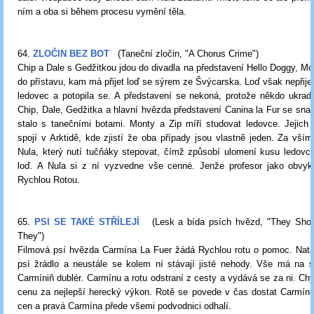
ním a oba si během procesu vymění těla.
64.
ZLOČIN BEZ BOT
(Taneční zločin, "A Chorus Crime")
Chip a Dale s Gedžitkou jdou do divadla na představení Hello Doggy, Mo
do přístavu, kam má přijet loď se sýrem ze Švýcarska. Loď však nepřijed
ledovec a potopila se. A představení se nekoná, protože někdo ukradl
Chip, Dale, Gedžitka a hlavní hvězda představení Canina la Fur se snaží 
stalo s tanečními botami. Monty a Zip míří studovat ledovce. Jejich
spojí v Arktidě, kde zjistí že oba případy jsou vlastně jeden. Za vším 
Nula, který nutí tučňáky stepovat, čímž způsobí ulomení kusu ledovce
loď. A Nula si z ní vyzvedne vše cenné. Jenže profesor jako obvykl
Rychlou Rotou.
65.
PSI SE TAKÉ STŘÍLEJÍ
(Lesk a bída psích hvězd, "They Shoo
They")
Filmová psí hvězda Carmína La Fuer žádá Rychlou rotu o pomoc. Natá
psí žrádlo a neustále se kolem ní stávají jisté nehody. Vše má na 
Carmíniň dublér. Carmínu a rotu odstraní z cesty a vydává se za ni. Chy
cenu za nejlepší herecký výkon. Rotě se povede v čas dostat Carmínu
cen a pravá Carmína přede všemi podvodnici odhalí.