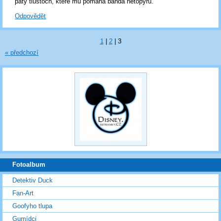
paty tlustoch, které mu pomáhá banda netopýrů.
Odpovědět
1
|
2
|
3
« předchozí
Fotoalbum
Detektiv Duck
Fan-Art
Goofyho tlupa
Gumídci