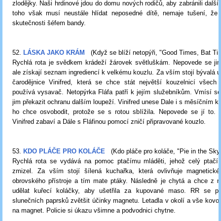
zlodějky. Naši hrdinové jdou do domu nových rodičů, aby zabránili další 
toho však musí neustále hlídat neposedné dítě, nemaje tušení, že
skutečnosti šéfem bandy.
52.
LÁSKA JAKO KRÁM
(Když se blíží netopýři, "Good Times, Bat Ti
Rychlá rota je svědkem krádeží žárovek světluškám. Nepovede se jim 
ale získají seznam ingrediencí k velkému kouzlu. Za vším stojí bývalá u
čarodějnice Vinifred, která se chce stát největší kouzelnicí všech 
používá vysavač. Netopýrka Fláfa patří k jejím služebníkům. Vmísí s
jim překazit ochranu dalším loupeží. Vinifred unese Dale i s měsíčním 
ho chce osvobodit, protože se s rotou sblížila. Nepovede se jí to. 
Vinifred zabaví a Dále s Fláfinou pomocí zničí připravované kouzlo.
53.
KDO PLÁČE PRO KOLÁČE
(Kdo pláče pro koláče, "Pie in the Sky
Rychlá rota se vydává na pomoc ptačímu mláděti, jehož celý ptačí
zmizel. Za vším stojí šílená kuchařka, která ovlivňuje magnetick
obrovského přístroje a tím mate ptáky. Následně je chytá a chce z 
udělat kuřecí koláčky, aby ušetřila za kupované maso. RR se p
slunečních paprsků zvětšit účinky magnetu. Letadla v okolí a vše kovov
na magnet. Policie si úkazu všimne a podvodnici chytne.