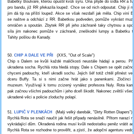
Babetky Boulvare, kterou opustil kvůli sýru. Ona přijde do sídla RR a tv
pro bandu, jíž RR překazila loupež. Chce se od nich odpoutat. Chip jí n
jim dá tip na příští loupež. Akce se však nezdaří jak měla. Chip viní 
se naštve a odchází z RR. Babetkou podveden, pomůže vykrást muz
omráčen a spoután. Zbytek RR při jeho záchraně taky chytnou a spou
síla jim nakonec pomůže v záchraně, zneškodní lumpy a Babetku t
Tahity pošlou do Kanady.
50.
CHIP A DALE VE PŘI
(XXS, "Out of Scale")
Chip s Dalem se kvůli každé maličkosti neustále hádají a perou. P
ukradena socha. Rychlá rota hledá stopy. Dale s Chipem se opět začno
chyceni padouchy, kteří ukradli sochu. Jejich šéf totiž chtěl přinést ve
dceru Buffy. Ta si s nimi začne hrát jako s panenkami. Zločinci 
muzeum. Využívají k tomu zcizený vynález profesora Nuly. Rota kam
pak začnou všichni padouchům i jeho dceři škodit. Nakonec zvětší vš
ukradené věci a policie zloduchy polapí.
51.
LUPIČ V PLENKÁCH
(Malý velký darebák, "Dirty Rotten Diapers")
Rychlá Rota se snaží naučit jak řešit případy nenásilně. Přitom narazí n
vykrádající dům. Okradená rodina musí kvůli nedostatku peněz vrátit ad
Rychlá Rota se rozhodne to prověřit, a zjistí, že adopční agenturu vedo