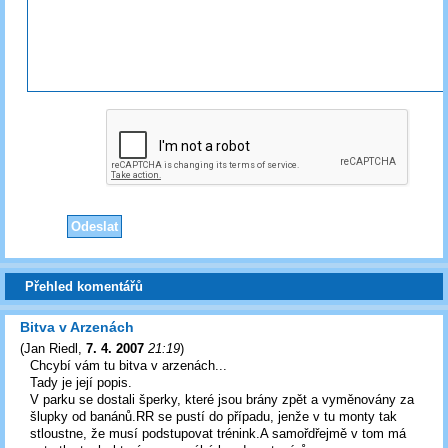
Přehled komentářů
Bitva v Arzenách
(
Jan Riedl
,
7. 4. 2007
21:19
)
Chcybí vám tu bitva v arzenách...
Tady je její popis.
V parku se dostali šperky, které jsou brány zpět a vyměnovány za
šlupky od banánů.RR se pustí do případu, jenže v tu monty tak
stloustne, že musí podstupovat trénink.A samořdřejmě v tom má