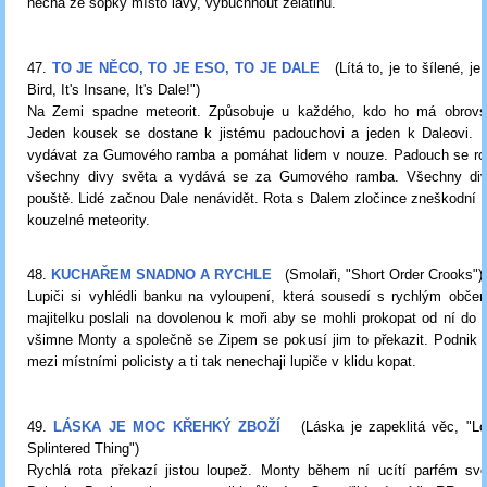
nechá ze sopky místo lávy, vybuchnout želatinu.
47.
TO JE NĚCO, TO JE ESO, TO JE DALE
(Lítá to, je to šílené, je 
Bird, It's Insane, It's Dale!")
Na Zemi spadne meteorit. Způsobuje u každého, kdo ho má obrovs
Jeden kousek se dostane k jistému padouchovi a jeden k Daleovi. 
vydávat za Gumového ramba a pomáhat lidem v nouze. Padouch se ro
všechny divy světa a vydává se za Gumového ramba. Všechny div
pouště. Lidé začnou Dale nenávidět. Rota s Dalem zločince zneškodní a 
kouzelné meteority.
48.
KUCHAŘEM SNADNO A RYCHLE
(Smolaři, "Short Order Crooks")
Lupiči si vyhlédli banku na vyloupení, která sousedí s rychlým obče
majitelku poslali na dovolenou k moři aby se mohli prokopat od ní do 
všimne Monty a společně se Zipem se pokusí jim to překazit. Podnik j
mezi místními policisty a ti tak nenechaji lupiče v klidu kopat.
49.
LÁSKA JE MOC KŘEHKÝ ZBOŽÍ
(Láska je zapeklitá věc, "L
Splintered Thing")
Rychlá rota překazí jistou loupež. Monty během ní ucítí parfém sv