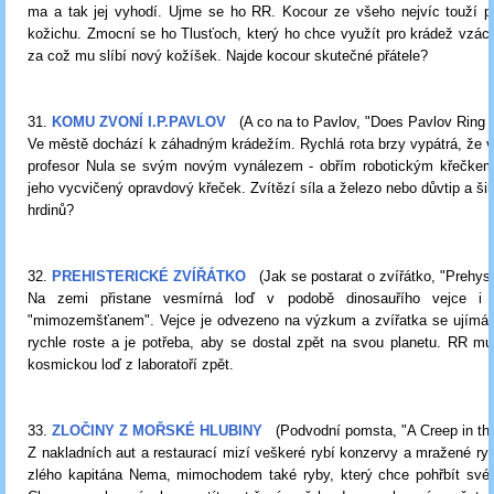
ma a tak jej vyhodí. Ujme se ho RR. Kocour ze všeho nejvíc touží 
kožichu. Zmocní se ho Tlusťoch, který ho chce využít pro krádež vzácn
za což mu slíbí nový kožíšek. Najde kocour skutečné přátele?
31.
KOMU ZVONÍ I.P.PAVLOV
(A co na to Pavlov, "Does Pavlov Ring a
Ve městě dochází k záhadným krádežím. Rychlá rota brzy vypátrá, že 
profesor Nula se svým novým vynálezem - obřím robotickým křečkem
jeho vycvičený opravdový křeček. Zvítězí síla a železo nebo důvtip a ši
hrdinů?
32.
PREHISTERICKÉ ZVÍŘÁTKO
(Jak se postarat o zvířátko, "Prehyste
Na zemi přistane vesmírná loď v podobě dinosauřího vejce i 
"mimozemšťanem". Vejce je odvezeno na výzkum a zvířatka se ujímá 
rychle roste a je potřeba, aby se dostal zpět na svou planetu. RR mu
kosmickou loď z laboratoří zpět.
33.
ZLOČINY Z MOŘSKÉ HLUBINY
(Podvodní pomsta, "A Creep in th
Z nakladních aut a restaurací mizí veškeré rybí konzervy a mražené ryb
zlého kapitána Nema, mimochodem také ryby, který chce pohřbít své b