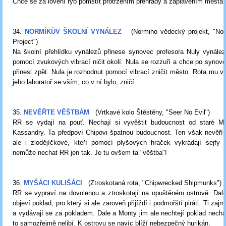
Chce se za lovení ryb pomstít protržením přehrady a zaplavením města.
34.
NORMÍKŮV ŠKOLNÍ VYNÁLEZ
(Normiho vědecký projekt, "No
Project")
Na školní přehlídku vynálezů přinese synovec profesora Nuly vynález
pomocí zvukových vibrací ničit okolí. Nula se rozzuří a chce po synovc
přinesl zpět. Nula je rozhodnut pomocí vibrací zničit město. Rota mu v
jeho laboratoř se vším, co v ní bylo, zničí.
35.
NEVĚŘTE VĚŠTBÁM
(Vrtkavé kolo Štěstěny, "Seer No Evil")
RR se vydají na pouť. Nechají si vyvěštit budoucnost od staré 
Kassandry. Ta předpoví Chipovi špatnou budoucnost. Ten však nevěří.
ale i zlodějíčkové, kteří pomocí plyšových hraček vykrádají sejfy 
nemůže nechat RR jen tak. Je tu ovšem ta "věštba"!
36.
MYŠÁCI KULIŠÁCI
(Ztroskotaná rota, "Chipwrecked Shipmunks")
RR se vypraví na dovolenou a ztroskotají na opuštěném ostrově. Dal
objeví poklad, pro který si ale zaroveň přijíždí i podmořští piráti. Ti zaj
a vydávají se za pokladem. Dale a Monty jim ale nechtejí poklad necha
to samozřejmě nelibí. K ostrovu se navíc blíží nebezpečný hurikán.