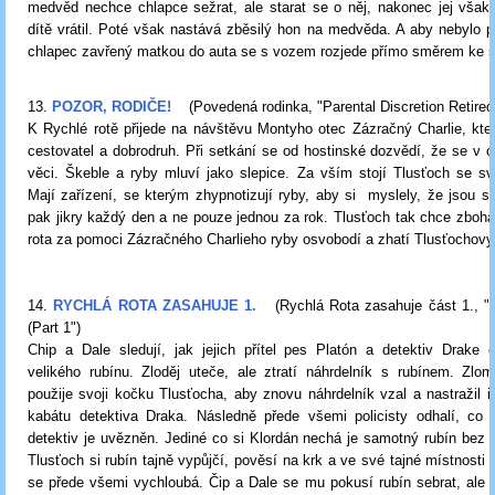
medvěd nechce chlapce sežrat, ale starat se o něj, nakonec jej však
dítě vrátil. Poté však nastává zběsilý hon na medvěda. A aby nebylo 
chlapec zavřený matkou do auta se s vozem rozjede přímo směrem ke s
13.
POZOR, RODIČE!
(Povedená rodinka, "Parental Discretion Retired
K Rychlé rotě přijede na návštěvu Montyho otec Zázračný Charlie, kte
cestovatel a dobrodruh. Při setkání se od hostinské dozvědí, že se v ok
věci. Škeble a ryby mluví jako slepice. Za vším stojí Tlusťoch se s
Mají zařízení, se kterým zhypnotizují ryby, aby si myslely, že jsou sl
pak jikry každý den a ne pouze jednou za rok. Tlusťoch tak chce zboh
rota za pomoci Zázračného Charlieho ryby osvobodí a zhatí Tlusťochovy
14.
RYCHLÁ ROTA ZASAHUJE 1.
(Rychlá Rota zasahuje část 1., 
(Part 1")
Chip a Dale sledují, jak jejich přítel pes Platón a detektiv Drake c
velikého rubínu. Zloděj uteče, ale ztratí náhrdelník s rubínem. Zlo
použije svoji kočku Tlusťocha, aby znovu náhrdelník vzal a nastražil i
kabátu detektiva Draka. Následně přede všemi policisty odhalí, co 
detektiv je uvězněn. Jediné co si Klordán nechá je samotný rubín bez o
Tlusťoch si rubín tajně vypůjčí, pověsí na krk a ve své tajné místnosti
se přede všemi vychloubá. Čip a Dale se mu pokusí rubín sebrat, ale 