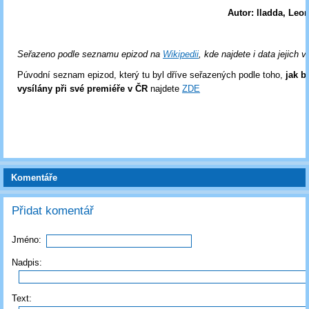
Autor: lladda, Leo
Seřazeno podle seznamu epizod na
Wikipedii
, kde najdete i data jejich v
Púvodní seznam epizod, který tu byl dříve seřazených podle toho,
jak b
vysílány při své premiéře v ČR
najdete
ZDE
Komentáře
Přidat komentář
Jméno:
Nadpis:
Text: