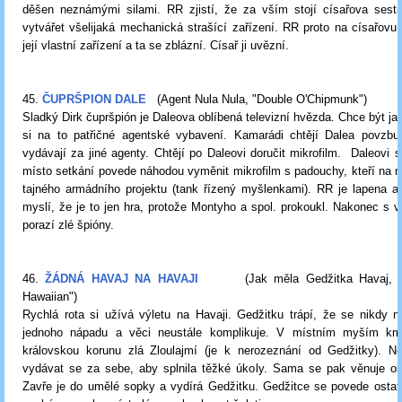
děšen neznámými silami. RR zjistí, že za vším stojí císařova sestr
vytvářet všelijaká mechanická strašící zařízení. RR proto na císařovu 
její vlastní zařízení a ta se zblázní. Císař ji uvězní.
45.
ČUPRŠPION DALE
(Agent Nula Nula, "Double O'Chipmunk")
Sladký Dirk čupršpión je Daleova oblíbená televizní hvězda. Chce být jak
si na to patřičné agentské vybavení. Kamarádi chtějí Dalea povzbud
vydávají za jiné agenty. Chtějí po Daleovi doručit mikrofilm. Daleovi s
místo setkání povede náhodou vyměnit mikrofilm s padouchy, kteří na 
tajného armádního projektu (tank řízený myšlenkami). RR je lapena a
myslí, že je to jen hra, protože Montyho a spol. prokoukl. Nakonec s v
porazí zlé špióny.
46.
ŽÁDNÁ HAVAJ NA HAVAJI
(Jak měla Gedžitka Havaj,
Hawaiian")
Rychlá rota si užívá výletu na Havaji. Gedžitku trápí, že se nikdy 
jednoho nápadu a věci neustále komplikuje. V místním myším km
královskou korunu zlá Zloulajmí (je k nerozeznání od Gedžitky). N
vydávat se za sebe, aby splnila těžké úkoly. Sama se pak věnuje ost
Zavře je do umělé sopky a vydírá Gedžitku. Gedžitce se povede ostat