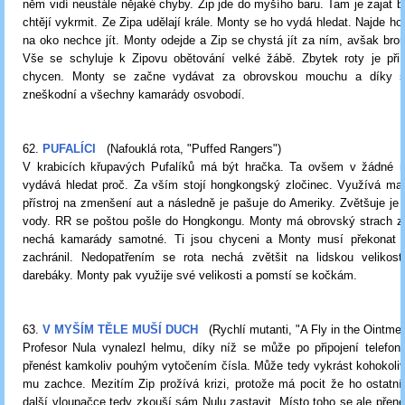
něm vidí neustále nějaké chyby. Zip jde do myšího baru. Tam je zajat br
chtějí vykrmit. Ze Zipa udělají krále. Monty se ho vydá hledat. Najde ho
na oko nechce jít. Monty odejde a Zip se chystá jít za ním, avšak brou
Vše se schyluje k Zipovu obětování velké žábě. Zbytek roty je při
chycen. Monty se začne vydávat za obrovskou mouchu a díky s
zneškodní a všechny kamarády osvobodí.
62.
PUFALÍCI
(Nafouklá rota, "Puffed Rangers")
V krabicích křupavých Pufalíků má být hračka. Ta ovšem v žádné n
vydává hledat proč. Za vším stojí hongkongský zločinec. Využívá mak
přístroj na zmenšení aut a následně je pašuje do Ameriky. Zvětšuje je 
vody. RR se poštou pošle do Hongkongu. Monty má obrovský strach z k
nechá kamarády samotné. Ti jsou chyceni a Monty musí překonat s
zachránil. Nedopatřením se rota nechá zvětšit na lidskou velikos
darebáky. Monty pak využije své velikosti a pomstí se kočkám.
63.
V MYŠÍM TĚLE MUŠÍ DUCH
(Rychlí mutanti, "A Fly in the Ointmen
Profesor Nula vynalezl helmu, díky níž se může po připojení telefon
přenést kamkoliv pouhým vytočením čísla. Může tedy vykrást kohokoli
mu zachce. Mezitím Zip prožívá krizi, protože má pocit že ho ostatní p
další vloupačce tedy zkouší sám Nulu zastavit. Místo toho se ale přen