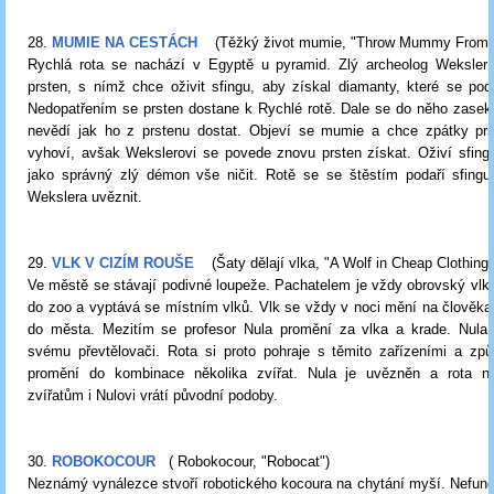
28.
MUMIE NA CESTÁCH
(Těžký život mumie, "Throw Mummy From t
Rychlá rota se nachází v Egyptě u pyramid. Zlý archeolog Weksler 
prsten, s nímž chce oživit sfingu, aby získal diamanty, které se pod
Nedopatřením se prsten dostane k Rychlé rotě. Dale se do něho zasek
nevědí jak ho z prstenu dostat. Objeví se mumie a chce zpátky pr
vyhoví, avšak Wekslerovi se povede znovu prsten získat. Oživí sfing
jako správný zlý démon vše ničit. Rotě se se štěstím podaří sfingu
Wekslera uvěznit.
29.
VLK V CIZÍM ROUŠE
(Šaty dělají vlka, "A Wolf in Cheap Clothing"
Ve městě se stávají podivné loupeže. Pachatelem je vždy obrovský vlk
do zoo a vyptává se místním vlků. Vlk se vždy v noci mění na člověka 
do města. Mezitím se profesor Nula promění za vlka a krade. Nula
svému převtělovači. Rota si proto pohraje s těmito zařízeními a způ
promění do kombinace několika zvířat. Nula je uvězněn a rota 
zvířatům i Nulovi vrátí původní podoby.
30.
ROBOKOCOUR
( Robokocour, "Robocat")
Neznámý vynálezce stvoří robotického kocoura na chytání myší. Nefungu