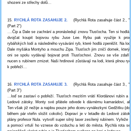
shozeni ze střechy dolů…
15.
RYCHLÁ ROTA ZASAHUJE 2.
(Rychlá Rota zasahuje část 2., 
(Part 2")
….Čip a Dale se zachrání a pronásledují znovu Tlusťocha. Ten si hodl
dvojčat koupit bojovou rybu Juse Lee. Rybu pak využije k prod
rybářských lodí a následného vysávání ryb, které hodlá zpeněžit. Na lodi
Dale myšáka Montyho a mouchu Zipa. Tlusťoch jim zničí domek, který 
oni se spolu vydávají bojovat proti Tlusťochovi. Znovu se vše zdaří
nucen s rubínem zmizet. Naši hrdinové zůstávají na lodi, která plnou ryc
k pobřeží…
16.
RYCHLÁ ROTA ZASAHUJE 3.
(Rychlá Rota zasahuje část 3., 
(Part 3")
…loď se zastaví o pobřeží. Tlusťoch mezitím vrátí Klordánovi rubín a s
Ledové zátoky. Monty své přátele odvede k dávnému kamarádovi, ab
Ten však již nežije a najdou pouze jeho dceru vynálezkyni Gedžitku (d
během pár vteřin složit cokoliv). Dopraví je v letadle do Ledové záto
plány profesor Nula. vytvoří super silný laser zesílený rubínem. Vyřeže 
a pomocí vrtulí ho vznese do vzduchu a letí do města. Rychlá rota s