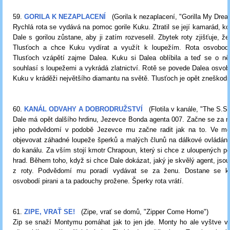
59.
GORILA K NEZAPLACENÍ
(Gorila k nezaplacení, "Gorilla My Drea
Rychlá rota se vydává na pomoc gorile Kuku. Ztratil se její kamarád, ko
Dale s gorilou zůstane, aby ji zatím rozveselil. Zbytek roty zjišťuje, ž
Tlusťoch a chce Kuku vydírat a využít k loupežím. Rota osvobodí
Tlusťoch vzápětí zajme Dalea. Kuku si Dalea oblíbila a teď se o něh
souhlasí s loupežemi a vykrádá zlatnictví. Rotě se povede Dalea osvobo
Kuku v kráděži největšího diamantu na světě. Tlusťoch je opět zneškod
60.
KANÁL ODVAHY A DOBRODRUŽSTVÍ
(Flotila v kanále, "The S.S.
Dale má opět dalšího hrdinu, Jezevce Bonda agenta 007. Začne se za 
jeho podvědomí v podobě Jezevce mu začne radit jak na to. Ve m
objevovat záhadné loupeže šperků a malých člunů na dálkové ovládání
do kanálu. Za vším stojí kmotr Chrapoun, který si chce z uloupených po
hrad. Během toho, když si chce Dale dokázat, jaký je skvělý agent, jsou 
z roty. Podvědomí mu poradí vydávat se za ženu. Dostane se k 
osvobodí pirani a ta padouchy prožene. Šperky rota vrátí.
61.
ZIPE, VRAŤ SE!
(Zipe, vrať se domů, "Zipper Come Home")
Zip se snaží Montymu pomáhat jak to jen jde. Monty ho ale vyštve ve