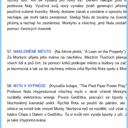
sýrový dort. RR se vydává pro nový sýr. Během nákupu jsou sv
profesora Nuly. Využívá svůj nový vynález (stáří generující přístroj
používá sušené švestky. Monty dostane zásah a zestárne o spoustu let.
nechápe, jak mohl takto zestárnout. Sledují Nulu do továrny na šves
přístroj a nechají ho zestárnout. Montyho a všechny, jenž Nula zestárl
pomocí čerstvých švestek.
57.
NAKLONĚNÉ MĚSTO
(Na šikmé ploše, "A Lean on the Property")
Za Montym přijela jeho máma na návštěvu. Mezitím Tlusťoch plánuje
všech lidi a psů tím, že pomocí krtků podkope město a budovy se začnou
je bezmocná a tak se do záchrany města vrhá Rychlá Rota spolu s Mo
58.
MYŠI V HYPNÓZE
(Krysařův kolaps, "The Pied Piper Power Play")
Profesor Nula zhypnotizoval všechny myši v okolí včetně Montyho
vyráběly elektrickou energii. Pouze Gedžitka, pracující se špunty v
hluchoněmý kamarád unikli. Rychlá Rota se pouští do pátrání, ale 
silnice na místě kde zmizel Monty. Nezbývá než se rozdělit, což však ve
hádce Chipa s Dalem o Gedžitku. Ta si kvůli nim vyndá špunty z uší, 
je také zhypnotizována.