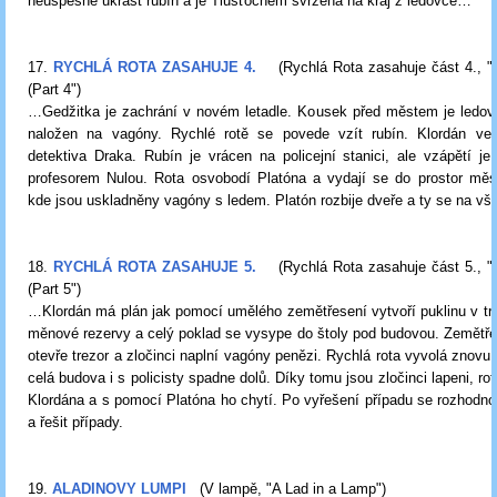
neúspěšně ukrást rubín a je Tlusťochem svržena na kraj z ledovce…
17.
RYCHLÁ ROTA ZASAHUJE 4.
(Rychlá Rota zasahuje část 4., 
(Part 4")
…Gedžitka je zachrání v novém letadle. Kousek před městem je ledov
naložen na vagóny. Rychlé rotě se povede vzít rubín. Klordán v
detektiva Draka. Rubín je vrácen na policejní stanici, ale vzápětí j
profesorem Nulou. Rota osvobodí Platóna a vydají se do prostor měs
kde jsou uskladněny vagóny s ledem. Platón rozbije dveře a ty se na vš
18.
RYCHLÁ ROTA ZASAHUJE 5.
(Rychlá Rota zasahuje část 5., 
(Part 5")
…Klordán má plán jak pomocí umělého zemětřesení vytvoří puklinu v tre
měnové rezervy a celý poklad se vysype do štoly pod budovou. Zemětř
otevře trezor a zločinci naplní vagóny penězi. Rychlá rota vyvolá znovu
celá budova i s policisty spadne dolů. Díky tomu jsou zločinci lapeni, ro
Klordána a s pomocí Platóna ho chytí. Po vyřešení případu se rozhodno
a řešit případy.
19.
ALADINOVY LUMPI
(V lampě, "A Lad in a Lamp")