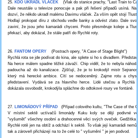
25.
KDO UKRADL VLÁČEK
(Vlak do stanice prachy, "Last Train to Cas
Dale neustále u televize ponocuje a pak při řešení případů usíná. Na p
dozví, že někdo ukradl malému Davimu vláček. Za vším opět stojí Tlus
Hodlají prokopat díru z obchodu vedle banky a odvést zlato. Dale svoj
zaviní, že jsou jeho kamarádi chyceni. Proto přesměruje koleje a Tlu
překazí, aby dokázal, že stále patří do Rychlé roty.
26.
FANTOM OPERY
(Postrach opery, "A Case of Stage Blight")
Rychlá rota se jde podívat do kina, ale splete si ho s divadlem. Představe
Na herce málem spadne těžké závaží. Chip viděl, že to nebyla náhoda
padoucha až do kanalizace. Zjišťují, že je to krokodýl mistr Sejrano
který má herecké ambice. Cítí se nedoceněný. Zajme rotu a chyst
představení. Vydává se za hlavního herce. Lidé utečou a Rychlá r
dokázala osvobodit, krokodýla spláchne do odtokové roury ve fontáně.
27.
LIMONÁDOVÝ PŘÍPAD
(Případ colového kultu, "The Case of the C
V místní sektě uctívačů limonády Kuku koly se dějí podivné vě
"vyšumět" všechny osobní a drahocenné věci svých oveček. Gedžitka s
Rychlé rotě jen na obtíž a odchází k sektě. To však její kamarádi nemů
tak a zároveň přicházejí na to že celé to " vyšumění " je jen podvod.