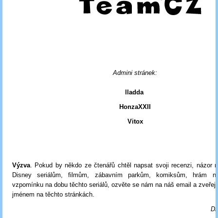
Admini stránek:
lladda
HonzaXXII
Vitox
Výzva
. Pokud by někdo ze čtenářů chtěl napsat svoji recenzi, názor 
Disney seriálům, filmům, zábavním parkům, komiksům, hrám ne
vzpomínku na dobu těchto seriálů, ozvěte se nám na náš email a zveřej
jménem na těchto stránkách.
Di