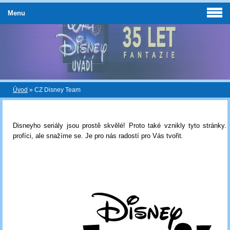
Menu
Úvod
»
CZ Disney Team
Disneyho seriály jsou prostě skvělé! Proto také vznikly tyto stránky
profíci, ale snažíme se. Je pro nás radostí pro Vás tvořit
.