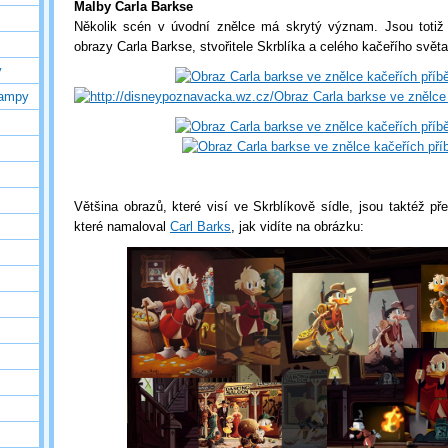
Malby Carla Barkse
Několik scén v úvodní znělce má skrytý význam. Jsou totiž
obrazy Carla Barkse, stvořitele Skrblíka a celého kačeřího světa
y
lampy
Většina obrazů, které visí ve Skrblíkově sídle, jsou taktéž př
které namaloval
Carl Barks
, jak vidíte na obrázku: