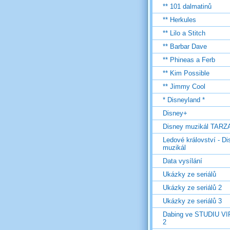
** 101 dalmatinů
** Herkules
** Lilo a Stitch
** Barbar Dave
** Phineas a Ferb
** Kim Possible
** Jimmy Cool
* Disneyland *
Disney+
Disney muzikál TARZ
Ledové království - D
muzikál
Data vysílání
Ukázky ze seriálů
Ukázky ze seriálů 2
Ukázky ze seriálů 3
Dabing ve STUDIU V
2