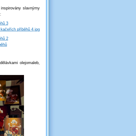
 inspirovány slavnýmy
:
edělávkami olejomaleb,