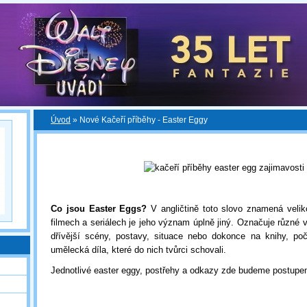
Úvod
»
Nové Kačeří příběhy - Easter Eggy
Co jsou Easter Eggs?
V angličtině toto slovo znamená velik
filmech a seriálech je jeho význam úplně jiný. Označuje různé 
dřívější scény, postavy, situace nebo dokonce na knihy, poč
umělecká díla, které do nich tvůrci schovali.
Jednotlivé easter eggy, postřehy a odkazy zde budeme postupe