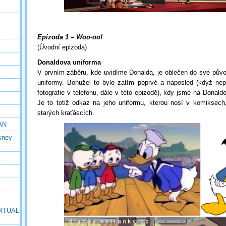
Epizoda 1 – Woo-oo!
(Úvodní epizoda)
Donaldova uniforma
V prvním záběru, kde uvidíme Donalda, je oblečen do své pův
uniformy. Bohužel to bylo zatím poprvé a naposled (když n
fotografie v telefonu, dále v této epizodě), kdy jsme na Donaldov
Je to totiž odkaz na jeho uniformu, kterou nosí v komiksech
starých kraťáscích.
AN
isney
IRTUAL