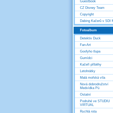
Guestbook
CZ Disney Team
Copyright
Dabing Kačerů v SDI
Fotoalbum
Detektiv Duck
Fan-Art
Goofyho tlupa
Gumídci
Kačeří příběhy
Letohrátky
Malá mořská víla
Nová dobrodružství
Medvídka Pú
Ostatní
Podruhé ve STUDIU
VIRTUAL
Rychlá rota