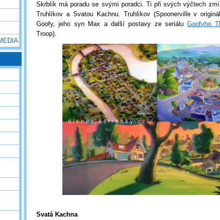
Skrblík má poradu se svými poradci. Ti při svých výčtech zmí
Truhlíkov a Svatou Kachnu. Truhlíkov (Spoonerville v originá
Goofy, jeho syn Max a další postavy ze seriálu
Goofyho T
Troop).
 MEDIA
Svatá Kachna