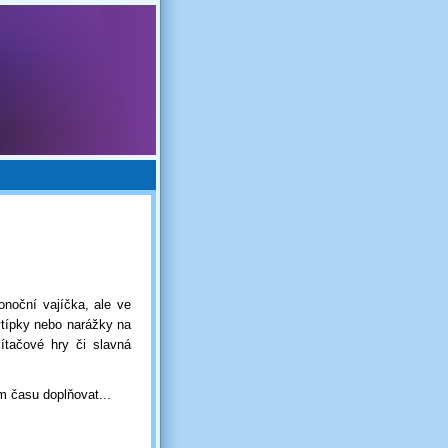
onoční vajíčka, ale ve
vtípky nebo narážky na
ítačové hry či slavná
m času doplňovat...