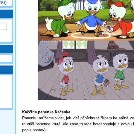
ENG)
Kaččina panenka Kačenka
Panenku můžeme vidět, jak visí připíchnutá šípem ke stěně ve
to vůči panence kruté, ale zase to více koresponduje s novou
popis postav).