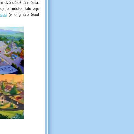
ní dvě důležitá města:
le) je město, kde žije
lupa
(v originále Goof