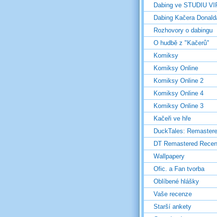
Dabing ve STUDIU V
Dabing Kačera Donald
Rozhovory o dabingu
O hudbě z "Kačerů"
Komiksy
Komiksy Online
Komiksy Online 2
Komiksy Online 4
Komiksy Online 3
Kačeři ve hře
DuckTales: Remaster
DT Remastered Rece
Wallpapery
Ofic. a Fan tvorba
Oblíbené hlášky
Vaše recenze
Starší ankety