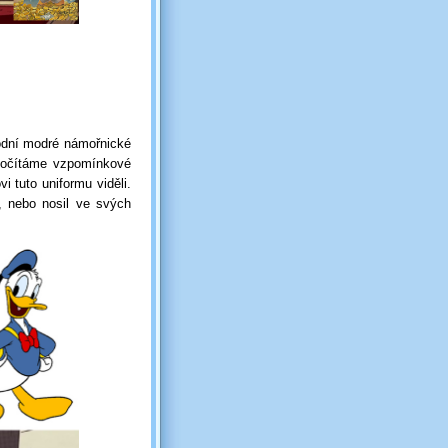
odní modré námořnické
epočítáme vzpomínkové
i tuto uniformu viděli.
, nebo nosil ve svých