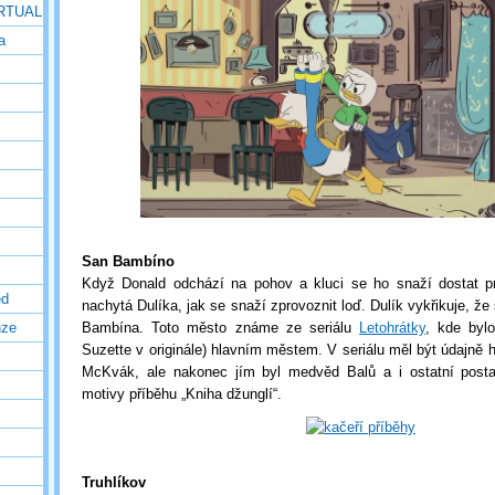
IRTUAL
a
San Bambíno
Když Donald odchází na pohov a kluci se ho snaží dostat pr
ed
nachytá Dulíka, jak se snaží zprovoznit loď. Dulík vykřikuje, že
Bambína. Toto město známe ze seriálu
Letohrátky
, kde byl
nze
Suzette v originále) hlavním městem. V seriálu měl být údajně
McKvák, ale nakonec jím byl medvěd Balů a i ostatní posta
motivy příběhu „Kniha džunglí“.
Truhlíkov