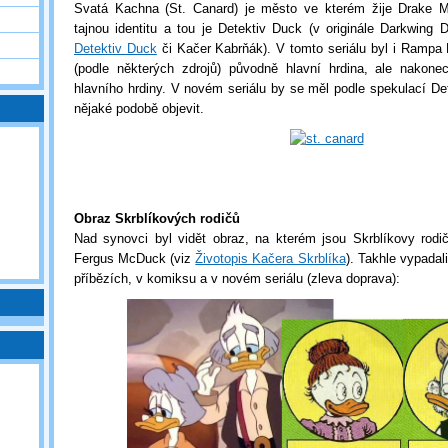
Svatá Kachna (St. Canard) je město ve kterém žije Drake Ma
tajnou identitu a tou je Detektiv Duck (v originále Darkwing
Detektiv Duck
či Kačer Kabrňák). V tomto seriálu byl i Rampa
(podle některých zdrojů) původně hlavní hrdina, ale nakon
hlavního hrdiny. V novém seriálu by se měl podle spekulací D
nějaké podobě objevit.
Obraz Skrblíkových rodičů
Nad synovci byl vidět obraz, na kterém jsou Skrblíkovy rod
Fergus McDuck (viz
Životopis Kačera Skrblíka
). Takhle vypadal
příbězích, v komiksu a v novém seriálu (zleva doprava):