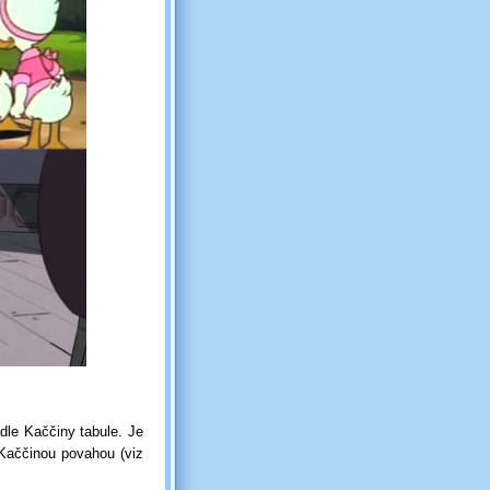
dle Kaččiny tabule. Je
 Kaččinou povahou (viz