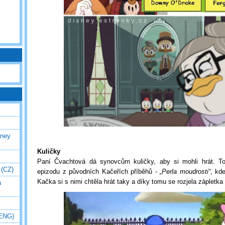
sney
Kuličky
Paní Čvachtová dá synovcům kuličky, aby si mohli hrát. To
 (CZ)
epizodu z původních Kačeřích příběhů -
„Perla moudrosti“
, kde
Kačka si s nimi chtěla hrát taky a díky tomu se rozjela zápletka
a
(ENG)