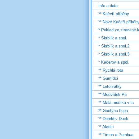
Info a data
** Kačeří příběhy
** Nové Kačeří příběh
* Poklad ze ztracené 
* Skrblík a spol.
* Skrblík a spol.2
* Skrblík a spol.3
* Kačerov a spol.
** Rychlá rota
** Gumídci
** Letohrátky
** Medvídek Pú
** Malá mořská víla
** Goofyho tlupa
** Detektiv Duck
** Aladin
** Timon a Pumbaa