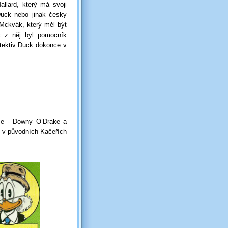
llard, který má svoji
 Duck nebo jinak česky
 Mckvák, který měl být
ec z něj byl pomocník
etektiv Duck dokonce v
iče - Downy O’Drake a
i v původních Kačeřích