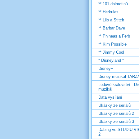
** 101 dalmatinů
** Herkules
** Lilo a Stitch
** Barbar Dave
** Phineas a Ferb
** Kim Possible
** Jimmy Cool
* Disneyland *
Disney+
Disney muzikál TARZ
Ledové království - D
muzikál
Data vysílání
Ukázky ze seriálů
Ukázky ze seriálů 2
Ukázky ze seriálů 3
Dabing ve STUDIU V
2