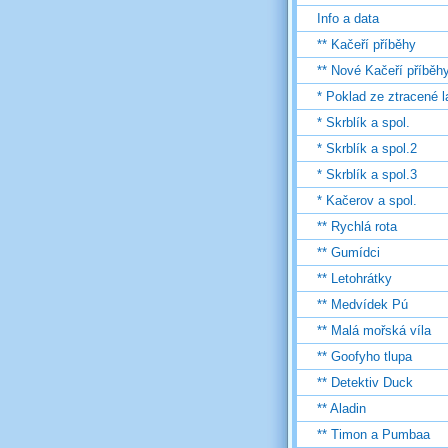
Info a data
** Kačeří příběhy
** Nové Kačeří příběh
* Poklad ze ztracené 
* Skrblík a spol.
* Skrblík a spol.2
* Skrblík a spol.3
* Kačerov a spol.
** Rychlá rota
** Gumídci
** Letohrátky
** Medvídek Pú
** Malá mořská víla
** Goofyho tlupa
** Detektiv Duck
** Aladin
** Timon a Pumbaa