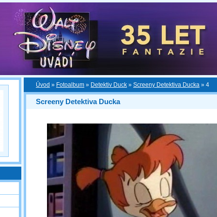
Úvod
»
Fotoalbum
»
Detektiv Duck
»
Screeny Detektiva Ducka
»
4
Screeny Detektiva Ducka