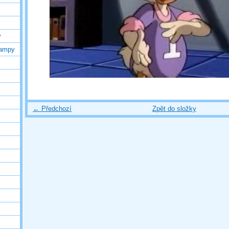
y
lampy
← Předchozí
Zpět do složky