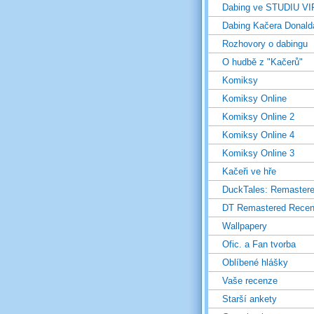
Dabing ve STUDIU V
Dabing Kačera Donald
Rozhovory o dabingu
O hudbě z "Kačerů"
Komiksy
Komiksy Online
Komiksy Online 2
Komiksy Online 4
Komiksy Online 3
Kačeři ve hře
DuckTales: Remaster
DT Remastered Rece
Wallpapery
Ofic. a Fan tvorba
Oblíbené hlášky
Vaše recenze
Starší ankety