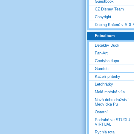
Guestbook
CZ Disney Team
Copyright
Dabing Kačerů v SDI
Fotoalbum
Detektiv Duck
Fan-Art
Goofyho tlupa
Gumídci
Kačeří příběhy
Letohrátky
Malá mořská víla
Nová dobrodružství
Medvídka Pú
Ostatní
Podruhé ve STUDIU
VIRTUAL
Rychlá rota