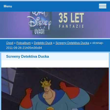
Menu
Úvod
»
Fotoalbum
»
Detektiv Duck
»
Screeny Detektiva Ducka
»
vlcsnap-
2011-09-26-21h05m36s94
Screeny Detektiva Ducka