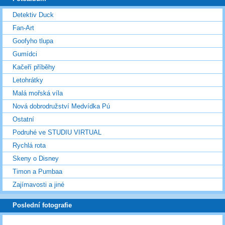
Detektiv Duck
Fan-Art
Goofyho tlupa
Gumídci
Kačeří příběhy
Letohrátky
Malá mořská víla
Nová dobrodružství Medvídka Pú
Ostatní
Podruhé ve STUDIU VIRTUAL
Rychlá rota
Skeny o Disney
Timon a Pumbaa
Zajímavosti a jiné
Poslední fotografie