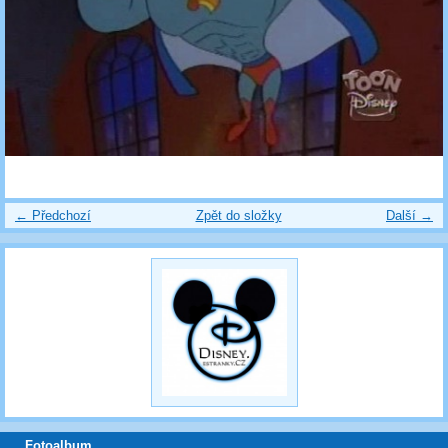
← Předchozí
Zpět do složky
Další →
Fotoalbum