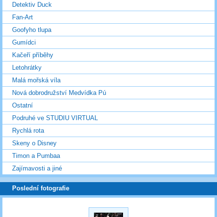
Detektiv Duck
Fan-Art
Goofyho tlupa
Gumídci
Kačeří příběhy
Letohrátky
Malá mořská víla
Nová dobrodružství Medvídka Pú
Ostatní
Podruhé ve STUDIU VIRTUAL
Rychlá rota
Skeny o Disney
Timon a Pumbaa
Zajímavosti a jiné
Poslední fotografie