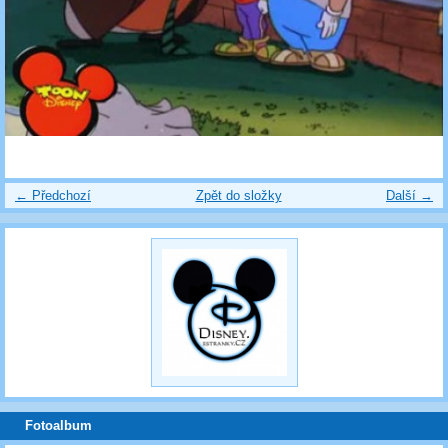
← Předchozí
Zpět do složky
Další →
Fotoalbum