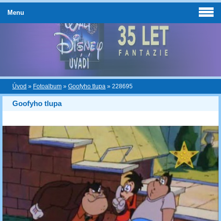
Menu
Úvod
»
Fotoalbum
»
Goofyho tlupa
»
228695
Goofyho tlupa