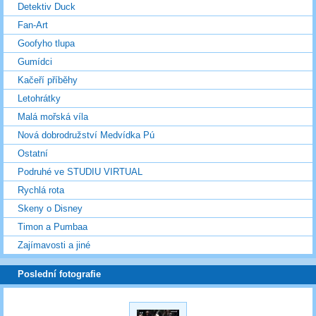
Detektiv Duck
Fan-Art
Goofyho tlupa
Gumídci
Kačeří příběhy
Letohrátky
Malá mořská víla
Nová dobrodružství Medvídka Pú
Ostatní
Podruhé ve STUDIU VIRTUAL
Rychlá rota
Skeny o Disney
Timon a Pumbaa
Zajímavosti a jiné
Poslední fotografie