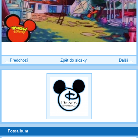
← Předchozí
Zpět do složky
Další →
Fotoalbum