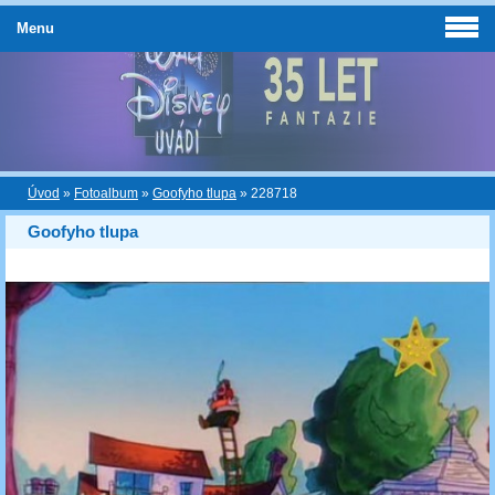
Menu
Úvod
»
Fotoalbum
»
Goofyho tlupa
»
228718
Goofyho tlupa