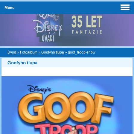
Menu
Úvod
»
Fotoalbum
»
Goofyho tlupa
»
goof_troop-show
Goofyho tlupa