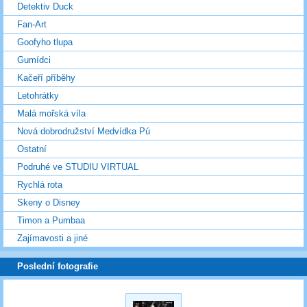
Detektiv Duck
Fan-Art
Goofyho tlupa
Gumídci
Kačeří příběhy
Letohrátky
Malá mořská víla
Nová dobrodružství Medvídka Pú
Ostatní
Podruhé ve STUDIU VIRTUAL
Rychlá rota
Skeny o Disney
Timon a Pumbaa
Zajímavosti a jiné
Poslední fotografie