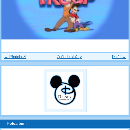
← Předchozí
Zpět do složky
Další →
Fotoalbum