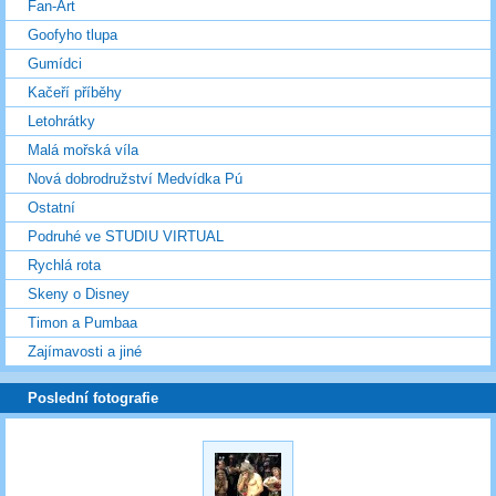
Fan-Art
Goofyho tlupa
Gumídci
Kačeří příběhy
Letohrátky
Malá mořská víla
Nová dobrodružství Medvídka Pú
Ostatní
Podruhé ve STUDIU VIRTUAL
Rychlá rota
Skeny o Disney
Timon a Pumbaa
Zajímavosti a jiné
Poslední fotografie