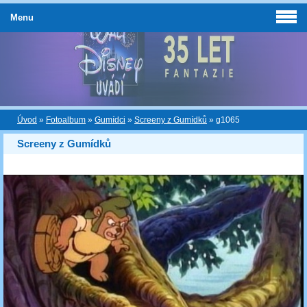
Menu
Úvod
»
Fotoalbum
»
Gumídci
»
Screeny z Gumídků
»
g1065
Screeny z Gumídků