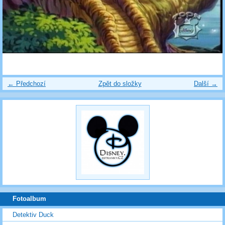
← Předchozí
Zpět do složky
Další →
Fotoalbum
Detektiv Duck