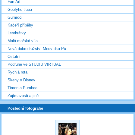
Fan-Art
Goofyho tlupa
Gumídci
Kačeří příběhy
Letohrátky
Malá mořská víla
Nová dobrodružství Medvídka Pú
Ostatní
Podruhé ve STUDIU VIRTUAL
Rychlá rota
Skeny o Disney
Timon a Pumbaa
Zajímavosti a jiné
Poslední fotografie