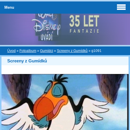
Menu
Úvod
»
Fotoalbum
»
Gumídci
»
Screeny z Gumídků
»
g1091
Screeny z Gumídků