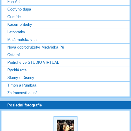
Fan-Art
Goofyho tlupa
Gumídci
Kačeří příběhy
Letohrátky
Malá mořská víla
Nová dobrodružství Medvídka Pú
Ostatní
Podruhé ve STUDIU VIRTUAL
Rychlá rota
Skeny o Disney
Timon a Pumbaa
Zajímavosti a jiné
Poslední fotografie