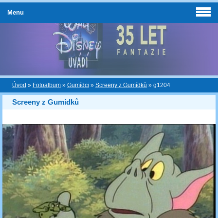
Menu
Úvod
»
Fotoalbum
»
Gumídci
»
Screeny z Gumídků
»
g1204
Screeny z Gumídků