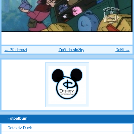
← Předchozí
Zpět do složky
Další →
Fotoalbum
Detektiv Duck