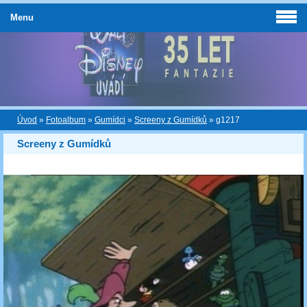
Menu
Úvod
»
Fotoalbum
»
Gumídci
»
Screeny z Gumídků
»
g1217
Screeny z Gumídků