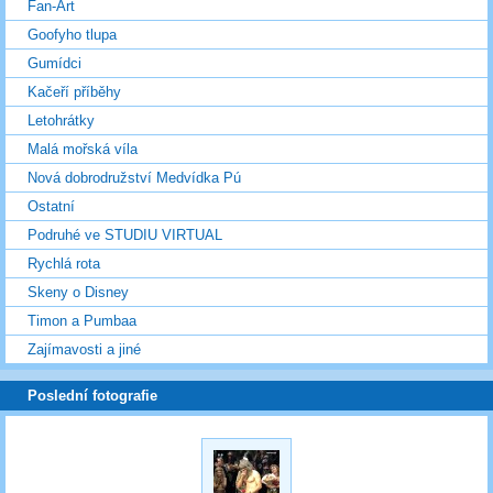
Fan-Art
Goofyho tlupa
Gumídci
Kačeří příběhy
Letohrátky
Malá mořská víla
Nová dobrodružství Medvídka Pú
Ostatní
Podruhé ve STUDIU VIRTUAL
Rychlá rota
Skeny o Disney
Timon a Pumbaa
Zajímavosti a jiné
Poslední fotografie