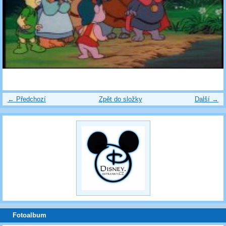
← Předchozí
Zpět do složky
Další →
Fotoalbum