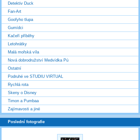
Detektiv Duck
Fan-Art
Goofyho tlupa
Gumídci
Kačeří příběhy
Letohrátky
Malá mořská víla
Nová dobrodružství Medvídka Pú
Ostatní
Podruhé ve STUDIU VIRTUAL
Rychlá rota
Skeny o Disney
Timon a Pumbaa
Zajímavosti a jiné
Poslední fotografie