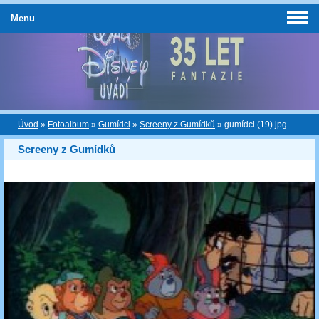
Menu
Úvod
»
Fotoalbum
»
Gumídci
»
Screeny z Gumídků
»
gumídci (19).jpg
Screeny z Gumídků