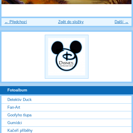
← Předchozí
Zpět do složky
Další →
Fotoalbum
Detektiv Duck
Fan-Art
Goofyho tlupa
Gumídci
Kačeří příběhy