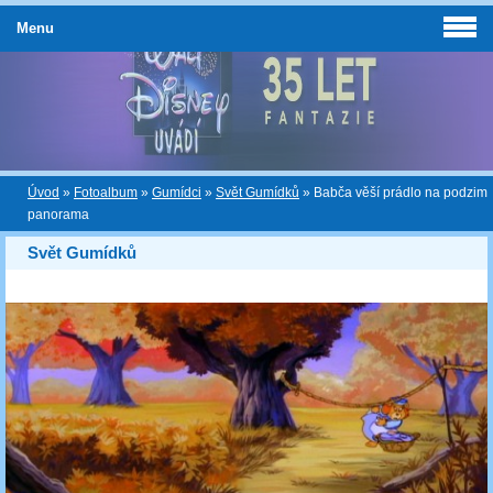
Menu
Úvod
»
Fotoalbum
»
Gumídci
»
Svět Gumídků
»
Babča věší prádlo na podzim
panorama
Svět Gumídků