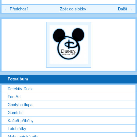
← Předchozí
Zpět do složky
Další →
Fotoalbum
Detektiv Duck
Fan-Art
Goofyho tlupa
Gumídci
Kačeří příběhy
Letohrátky
Malá mořská víla