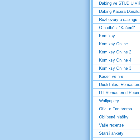
Dabing ve STUDIU V
Dabing Kačera Donald
Rozhovory o dabingu
O hudbě z "Kačerů"
Komiksy
Komiksy Online
Komiksy Online 2
Komiksy Online 4
Komiksy Online 3
Kačeři ve hře
DuckTales: Remaster
DT Remastered Rece
Wallpapery
Ofic. a Fan tvorba
Oblíbené hlášky
Vaše recenze
Starší ankety