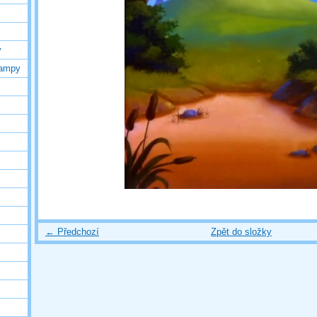
y
lampy
← Předchozí
Zpět do složky