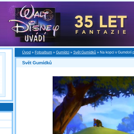
Úvod
»
Fotoalbum
»
Gumídci
»
Svět Gumídků
»
Na kopci v Gumdolí
Svět Gumídků