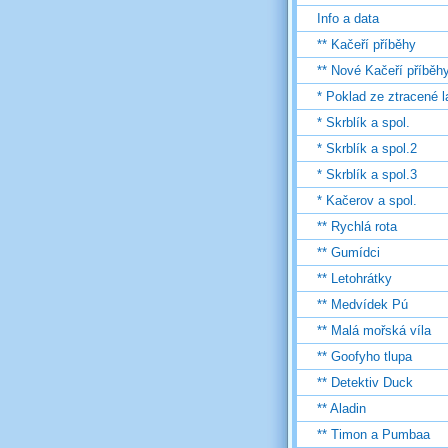
Info a data
** Kačeří příběhy
** Nové Kačeří příběh
* Poklad ze ztracené 
* Skrblík a spol.
* Skrblík a spol.2
* Skrblík a spol.3
* Kačerov a spol.
** Rychlá rota
** Gumídci
** Letohrátky
** Medvídek Pú
** Malá mořská víla
** Goofyho tlupa
** Detektiv Duck
** Aladin
** Timon a Pumbaa