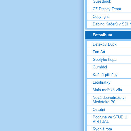
Guestbook
CZ Disney Team
Copyright
Dabing Kačerů v SDI
Fotoalbum
Detektiv Duck
Fan-Art
Goofyho tlupa
Gumídci
Kačeří příběhy
Letohrátky
Malá mořská víla
Nová dobrodružství
Medvídka Pú
Ostatní
Podruhé ve STUDIU
VIRTUAL
Rychlá rota