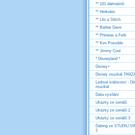
** 101 dalmatinů
** Herkules
** Lilo a Stitch
** Barbar Dave
** Phineas a Ferb
** Kim Possible
** Jimmy Cool
* Disneyland *
Disney+
Disney muzikál TARZ
Ledové království - D
muzikál
Data vysílání
Ukázky ze seriálů
Ukázky ze seriálů 2
Ukázky ze seriálů 3
Dabing ve STUDIU V
2