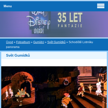
Menu
Úvod
»
Fotoalbum
»
Gumídci
»
Svět Gumídků
»
Schodiště Lotrníku
panorama
Svět Gumídků