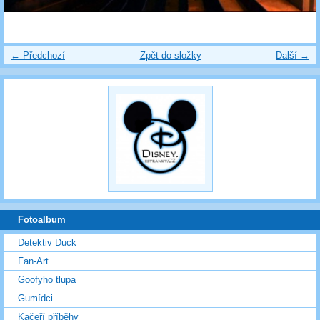
← Předchozí
Zpět do složky
Další →
Fotoalbum
Detektiv Duck
Fan-Art
Goofyho tlupa
Gumídci
Kačeří příběhy