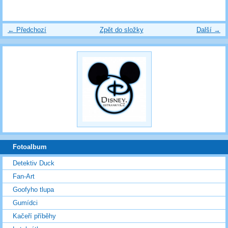
← Předchozí
Zpět do složky
Další →
Fotoalbum
Detektiv Duck
Fan-Art
Goofyho tlupa
Gumídci
Kačeří příběhy