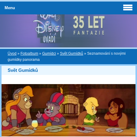
Menu
Úvod
»
Fotoalbum
»
Gumídci
»
Svět Gumídků
»
Seznamování s novými
gumídky panorama
Svět Gumídků