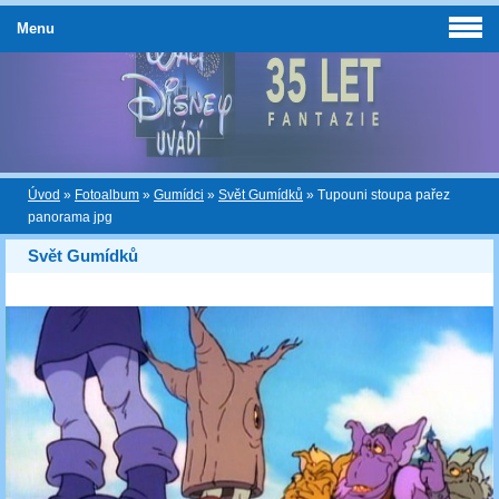
Menu
Úvod
»
Fotoalbum
»
Gumídci
»
Svět Gumídků
»
Tupouni stoupa pařez
panorama jpg
Svět Gumídků