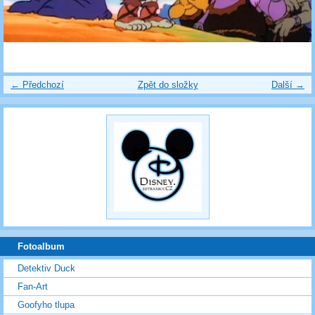
← Předchozí
Zpět do složky
Další →
Fotoalbum
Detektiv Duck
Fan-Art
Goofyho tlupa