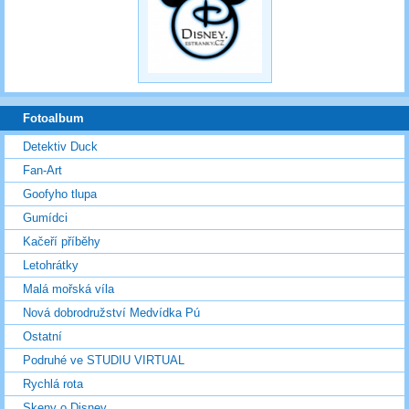
Fotoalbum
Detektiv Duck
Fan-Art
Goofyho tlupa
Gumídci
Kačeří příběhy
Letohrátky
Malá mořská víla
Nová dobrodružství Medvídka Pú
Ostatní
Podruhé ve STUDIU VIRTUAL
Rychlá rota
Skeny o Disney