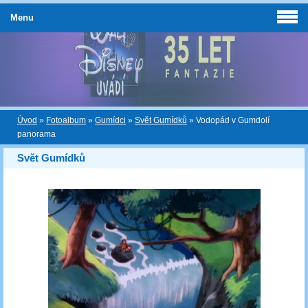
Menu
Úvod
»
Fotoalbum
»
Gumídci
»
Svět Gumídků
»
Vodopád v Gumdolí
panorama
Svět Gumídků