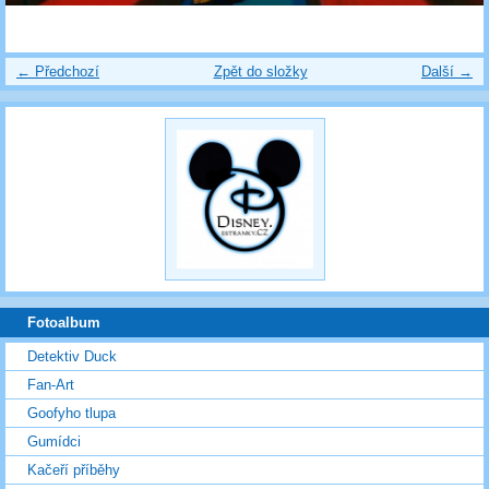
← Předchozí
Zpět do složky
Další →
Fotoalbum
Detektiv Duck
Fan-Art
Goofyho tlupa
Gumídci
Kačeří příběhy