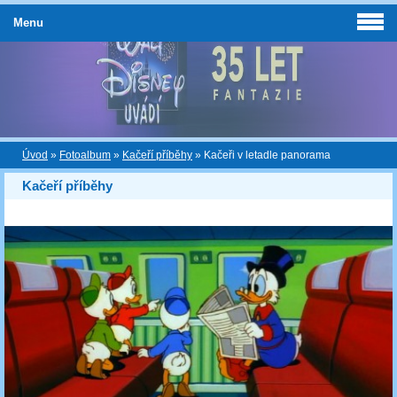
Menu
Úvod
»
Fotoalbum
»
Kačeří příběhy
»
Kačeři v letadle panorama
Kačeří příběhy