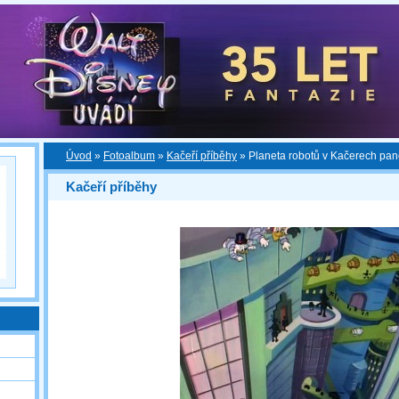
Úvod
»
Fotoalbum
»
Kačeří příběhy
»
Planeta robotů v Kačerech pa
Kačeří příběhy