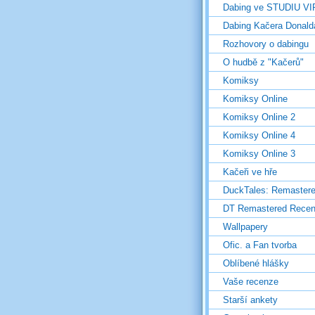
Dabing ve STUDIU V
Dabing Kačera Donald
Rozhovory o dabingu
O hudbě z "Kačerů"
Komiksy
Komiksy Online
Komiksy Online 2
Komiksy Online 4
Komiksy Online 3
Kačeři ve hře
DuckTales: Remaster
DT Remastered Rece
Wallpapery
Ofic. a Fan tvorba
Oblíbené hlášky
Vaše recenze
Starší ankety