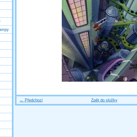
y
lampy
← Předchozí
Zpět do složky