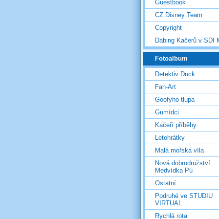
Guestbook
CZ Disney Team
Copyright
Dabing Kačerů v SDI
Fotoalbum
Detektiv Duck
Fan-Art
Goofyho tlupa
Gumídci
Kačeří příběhy
Letohrátky
Malá mořská víla
Nová dobrodružství
Medvídka Pú
Ostatní
Podruhé ve STUDIU
VIRTUAL
Rychlá rota