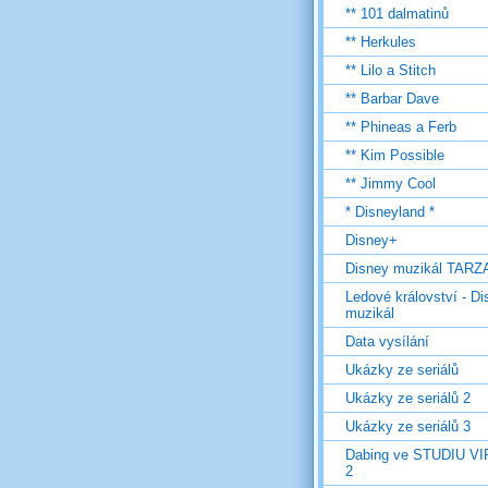
** 101 dalmatinů
** Herkules
** Lilo a Stitch
** Barbar Dave
** Phineas a Ferb
** Kim Possible
** Jimmy Cool
* Disneyland *
Disney+
Disney muzikál TARZ
Ledové království - D
muzikál
Data vysílání
Ukázky ze seriálů
Ukázky ze seriálů 2
Ukázky ze seriálů 3
Dabing ve STUDIU V
2