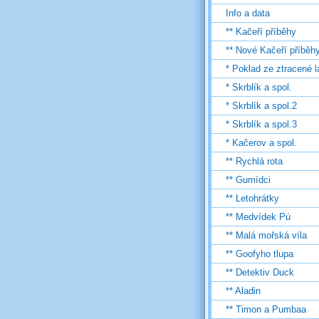
Info a data
** Kačeří příběhy
** Nové Kačeří příběh
* Poklad ze ztracené 
* Skrblík a spol.
* Skrblík a spol.2
* Skrblík a spol.3
* Kačerov a spol.
** Rychlá rota
** Gumídci
** Letohrátky
** Medvídek Pú
** Malá mořská víla
** Goofyho tlupa
** Detektiv Duck
** Aladin
** Timon a Pumbaa