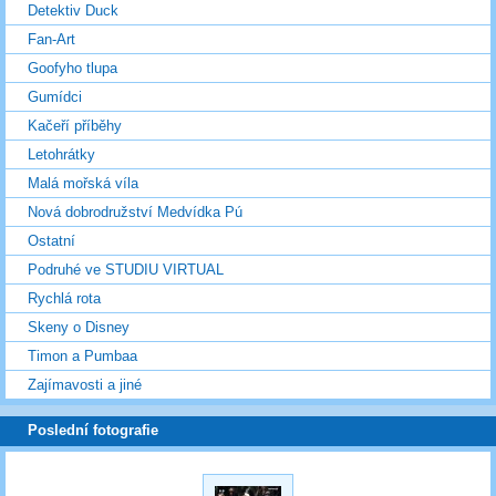
Detektiv Duck
Fan-Art
Goofyho tlupa
Gumídci
Kačeří příběhy
Letohrátky
Malá mořská víla
Nová dobrodružství Medvídka Pú
Ostatní
Podruhé ve STUDIU VIRTUAL
Rychlá rota
Skeny o Disney
Timon a Pumbaa
Zajímavosti a jiné
Poslední fotografie