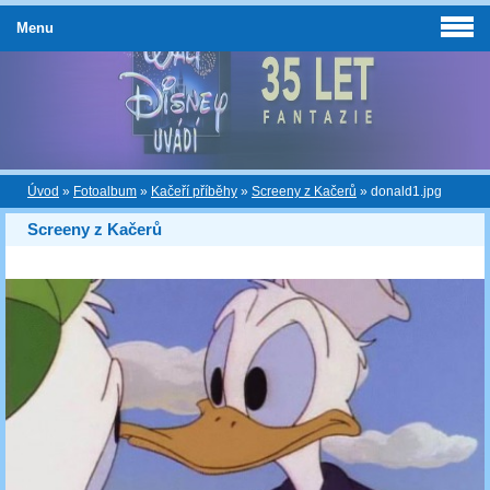
Menu
Úvod
»
Fotoalbum
»
Kačeří příběhy
»
Screeny z Kačerů
»
donald1.jpg
Screeny z Kačerů