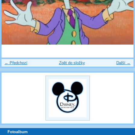
← Předchozí
Zpět do složky
Další →
Fotoalbum