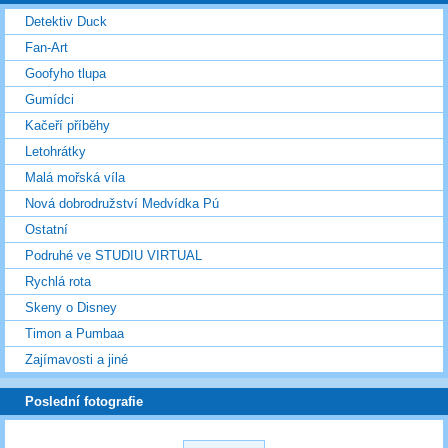
Detektiv Duck
Fan-Art
Goofyho tlupa
Gumídci
Kačeří příběhy
Letohrátky
Malá mořská víla
Nová dobrodružství Medvídka Pú
Ostatní
Podruhé ve STUDIU VIRTUAL
Rychlá rota
Skeny o Disney
Timon a Pumbaa
Zajímavosti a jiné
Poslední fotografie