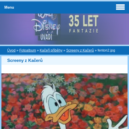
Menu
Úvod
»
Fotoalbum
»
Kačeří příběhy
»
Screeny z Kačerů
»
fenton2.jpg
Screeny z Kačerů