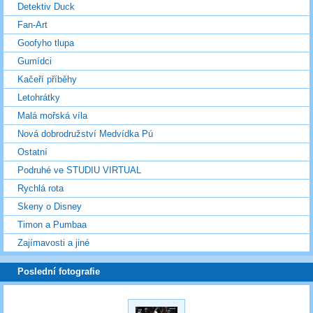
Detektiv Duck
Fan-Art
Goofyho tlupa
Gumídci
Kačeří příběhy
Letohrátky
Malá mořská víla
Nová dobrodružství Medvídka Pú
Ostatní
Podruhé ve STUDIU VIRTUAL
Rychlá rota
Skeny o Disney
Timon a Pumbaa
Zajímavosti a jiné
Poslední fotografie