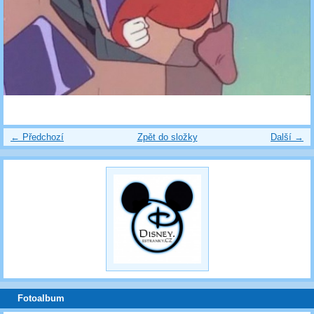
← Předchozí
Zpět do složky
Další →
Fotoalbum