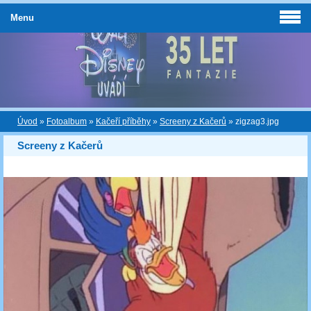
Menu
Úvod
»
Fotoalbum
»
Kačeří příběhy
»
Screeny z Kačerů
»
zigzag3.jpg
Screeny z Kačerů