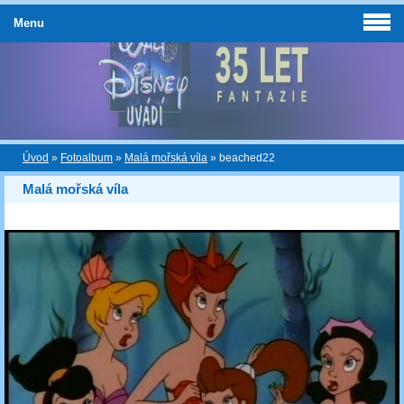
Menu
Úvod
»
Fotoalbum
»
Malá mořská víla
»
beached22
Malá mořská víla