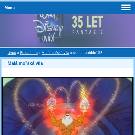
Menu
Úvod
»
Fotoalbum
»
Malá mořská víla
»
doublebubble153
Malá mořská víla