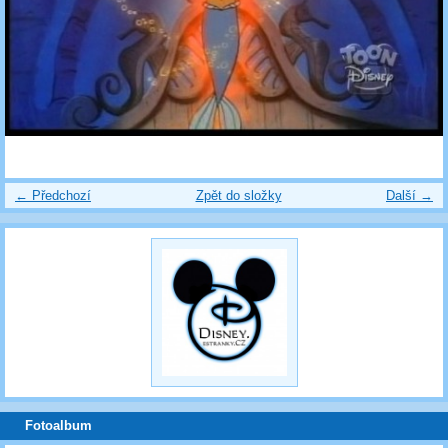
← Předchozí
Zpět do složky
Další →
Fotoalbum