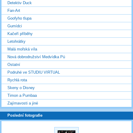
Detektiv Duck
Fan-Art
Goofyho tlupa
Gumídci
Kačeří příběhy
Letohrátky
Malá mořská víla
Nová dobrodružství Medvídka Pú
Ostatní
Podruhé ve STUDIU VIRTUAL
Rychlá rota
Skeny o Disney
Timon a Pumbaa
Zajímavosti a jiné
Poslední fotografie