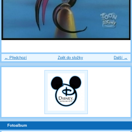
← Předchozí
Zpět do složky
Další →
Fotoalbum