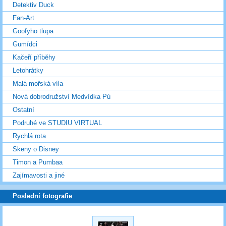
Detektiv Duck
Fan-Art
Goofyho tlupa
Gumídci
Kačeří příběhy
Letohrátky
Malá mořská víla
Nová dobrodružství Medvídka Pú
Ostatní
Podruhé ve STUDIU VIRTUAL
Rychlá rota
Skeny o Disney
Timon a Pumbaa
Zajímavosti a jiné
Poslední fotografie