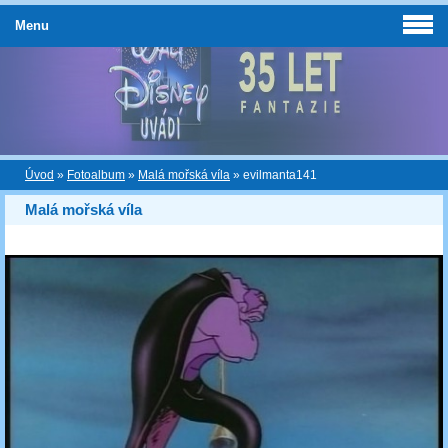
Menu
Úvod
»
Fotoalbum
»
Malá mořská víla
»
evilmanta141
Malá mořská víla