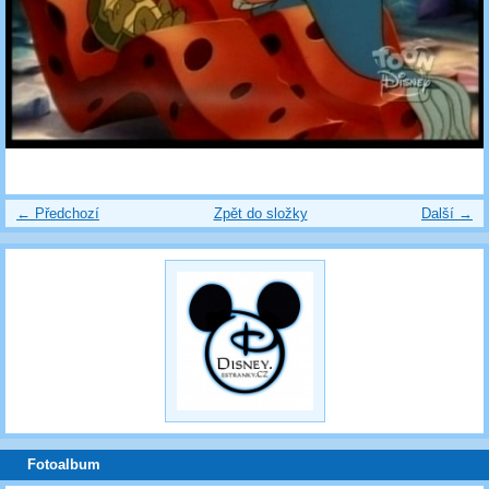
← Předchozí
Zpět do složky
Další →
Fotoalbum