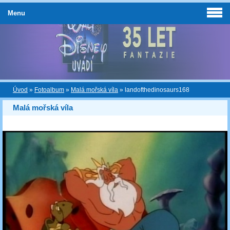
Menu
Úvod
»
Fotoalbum
»
Malá mořská víla
»
landofthedinosaurs168
Malá mořská víla