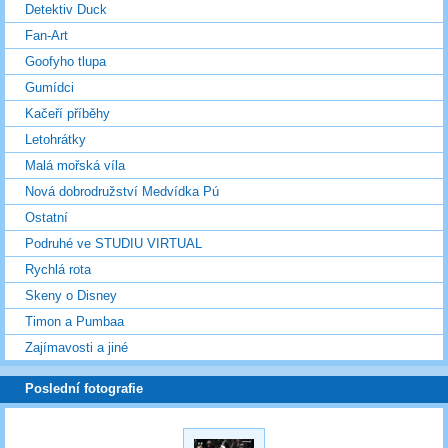
Detektiv Duck
Fan-Art
Goofyho tlupa
Gumídci
Kačeří příběhy
Letohrátky
Malá mořská víla
Nová dobrodružství Medvídka Pú
Ostatní
Podruhé ve STUDIU VIRTUAL
Rychlá rota
Skeny o Disney
Timon a Pumbaa
Zajímavosti a jiné
Poslední fotografie