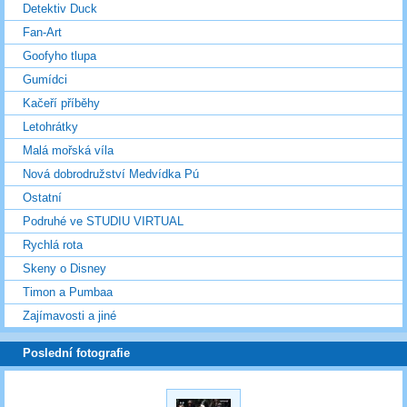
Detektiv Duck
Fan-Art
Goofyho tlupa
Gumídci
Kačeří příběhy
Letohrátky
Malá mořská víla
Nová dobrodružství Medvídka Pú
Ostatní
Podruhé ve STUDIU VIRTUAL
Rychlá rota
Skeny o Disney
Timon a Pumbaa
Zajímavosti a jiné
Poslední fotografie