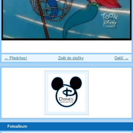
← Předchozí
Zpět do složky
Další →
Fotoalbum