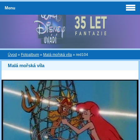
Menu
Úvod
»
Fotoalbum
»
Malá mořská víla
»
red104
Malá mořská víla