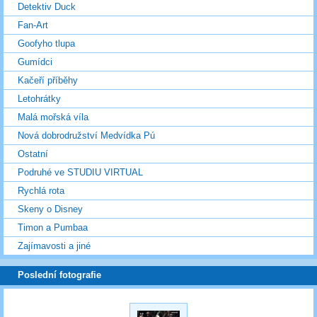
Detektiv Duck
Fan-Art
Goofyho tlupa
Gumídci
Kačeří příběhy
Letohrátky
Malá mořská víla
Nová dobrodružství Medvídka Pú
Ostatní
Podruhé ve STUDIU VIRTUAL
Rychlá rota
Skeny o Disney
Timon a Pumbaa
Zajímavosti a jiné
Poslední fotografie