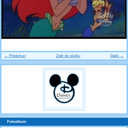
← Předchozí
Zpět do složky
Další →
Fotoalbum