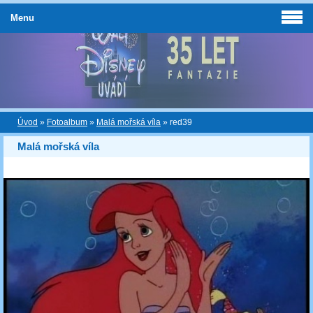
Menu
Úvod
»
Fotoalbum
»
Malá mořská víla
»
red39
Malá mořská víla