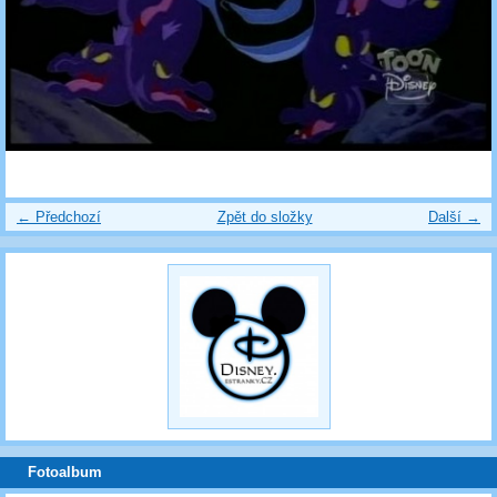
← Předchozí
Zpět do složky
Další →
Fotoalbum