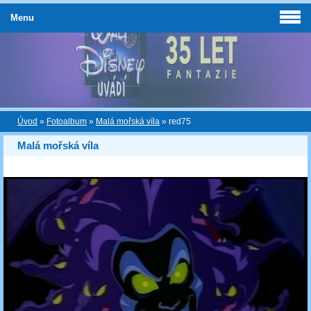
Menu
Úvod
»
Fotoalbum
»
Malá mořská víla
»
red75
Malá mořská víla