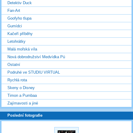
Detektiv Duck
Fan-Art
Goofyho tlupa
Gumídci
Kačeří příběhy
Letohrátky
Malá mořská víla
Nová dobrodružství Medvídka Pú
Ostatní
Podruhé ve STUDIU VIRTUAL
Rychlá rota
Skeny o Disney
Timon a Pumbaa
Zajímavosti a jiné
Poslední fotografie