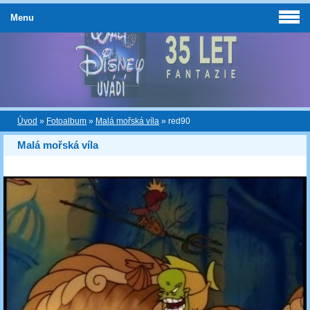
Menu
Úvod
»
Fotoalbum
»
Malá mořská víla
»
red90
Malá mořská víla