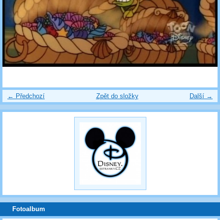
← Předchozí
Zpět do složky
Další →
Fotoalbum