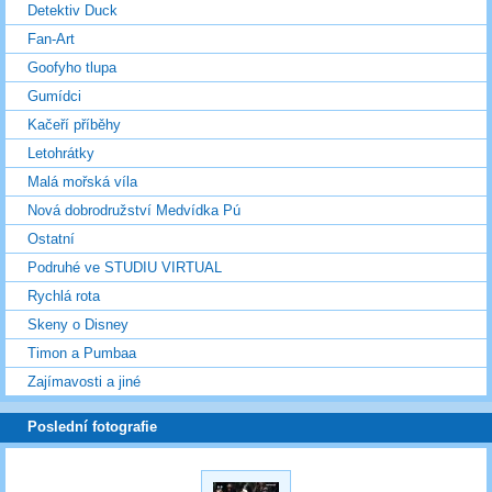
Detektiv Duck
Fan-Art
Goofyho tlupa
Gumídci
Kačeří příběhy
Letohrátky
Malá mořská víla
Nová dobrodružství Medvídka Pú
Ostatní
Podruhé ve STUDIU VIRTUAL
Rychlá rota
Skeny o Disney
Timon a Pumbaa
Zajímavosti a jiné
Poslední fotografie