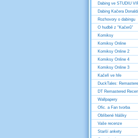
Dabing ve STUDIU V
Dabing Kačera Donald
Rozhovory o dabingu
O hudbě z "Kačerů"
Komiksy
Komiksy Online
Komiksy Online 2
Komiksy Online 4
Komiksy Online 3
Kačeři ve hře
DuckTales: Remaster
DT Remastered Rece
Wallpapery
Ofic. a Fan tvorba
Oblíbené hlášky
Vaše recenze
Starší ankety