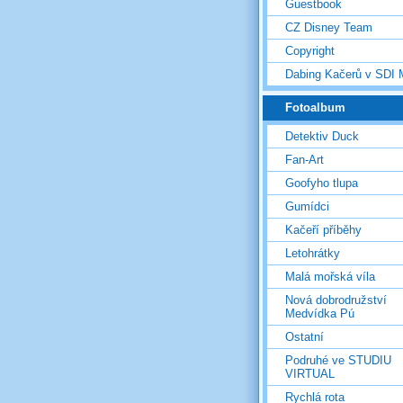
Guestbook
CZ Disney Team
Copyright
Dabing Kačerů v SDI
Fotoalbum
Detektiv Duck
Fan-Art
Goofyho tlupa
Gumídci
Kačeří příběhy
Letohrátky
Malá mořská víla
Nová dobrodružství
Medvídka Pú
Ostatní
Podruhé ve STUDIU
VIRTUAL
Rychlá rota