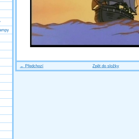
y
lampy
← Předchozí
Zpět do složky