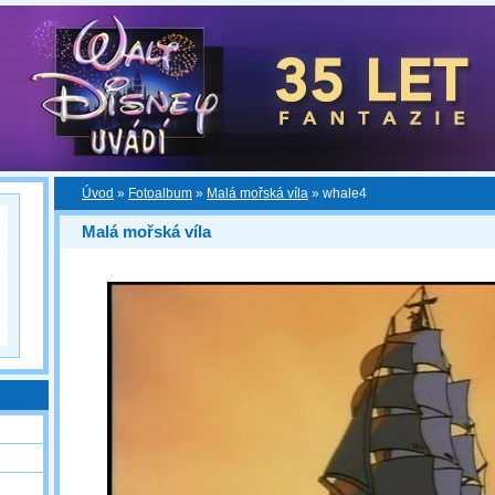
Úvod
»
Fotoalbum
»
Malá mořská víla
»
whale4
Malá mořská víla