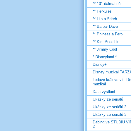
** 101 dalmatinů
** Herkules
** Lilo a Stitch
** Barbar Dave
** Phineas a Ferb
** Kim Possible
** Jimmy Cool
* Disneyland *
Disney+
Disney muzikál TARZ
Ledové království - D
muzikál
Data vysílání
Ukázky ze seriálů
Ukázky ze seriálů 2
Ukázky ze seriálů 3
Dabing ve STUDIU V
2