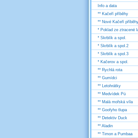
Info a data
** Kačeří příběhy
** Nové Kačeří příběh
* Poklad ze ztracené 
* Skrblík a spol.
* Skrblík a spol.2
* Skrblík a spol.3
* Kačerov a spol.
** Rychlá rota
** Gumídci
** Letohrátky
** Medvídek Pú
** Malá mořská víla
** Goofyho tlupa
** Detektiv Duck
** Aladin
** Timon a Pumbaa