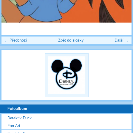
← Předchozí
Zpět do složky
Další →
Fotoalbum
Detektiv Duck
Fan-Art