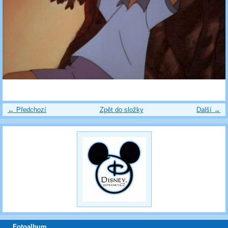
← Předchozí
Zpět do složky
Další →
Fotoalbum