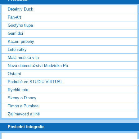
Detektiv Duck
Fan-Art
Goofyho tlupa
Gumídci
Kačeří příběhy
Letohrátky
Malá mořská víla
Nová dobrodružství Medvídka Pú
Ostatní
Podruhé ve STUDIU VIRTUAL
Rychlá rota
Skeny o Disney
Timon a Pumbaa
Zajímavosti a jiné
Poslední fotografie