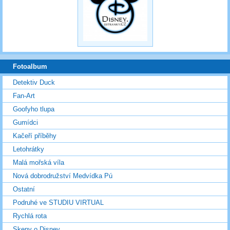
Fotoalbum
Detektiv Duck
Fan-Art
Goofyho tlupa
Gumídci
Kačeří příběhy
Letohrátky
Malá mořská víla
Nová dobrodružství Medvídka Pú
Ostatní
Podruhé ve STUDIU VIRTUAL
Rychlá rota
Skeny o Disney