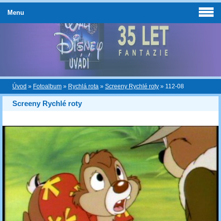
Menu
Úvod
»
Fotoalbum
»
Rychlá rota
»
Screeny Rychlé roty
»
112-08
Screeny Rychlé roty