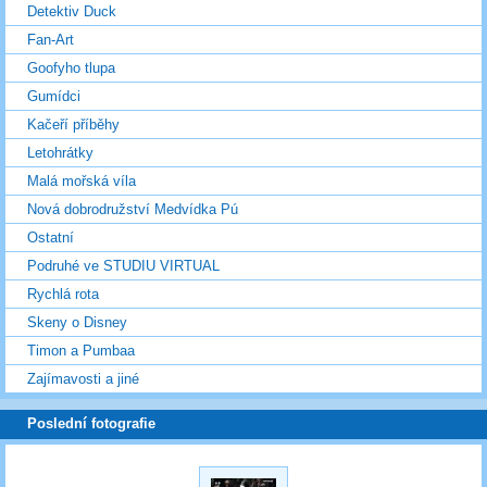
Detektiv Duck
Fan-Art
Goofyho tlupa
Gumídci
Kačeří příběhy
Letohrátky
Malá mořská víla
Nová dobrodružství Medvídka Pú
Ostatní
Podruhé ve STUDIU VIRTUAL
Rychlá rota
Skeny o Disney
Timon a Pumbaa
Zajímavosti a jiné
Poslední fotografie