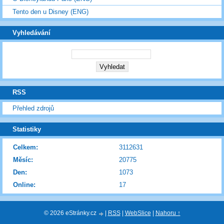
Tento den u Disney (ENG)
Vyhledávání
RSS
Přehled zdrojů
Statistiky
Celkem:
3112631
Měsíc:
20775
Den:
1073
Online:
17
© 2026 eStránky.cz
|
RSS
|
WebSlice
|
Nahoru ↑