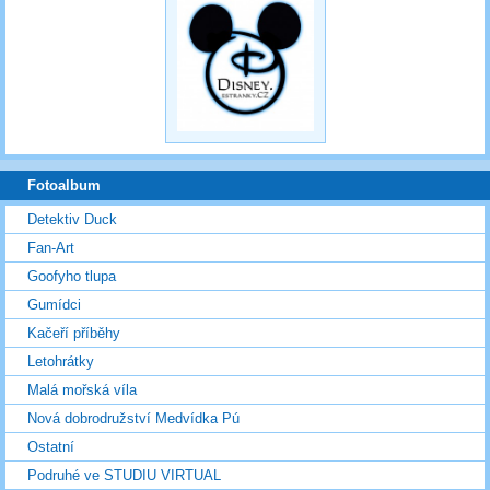
Fotoalbum
Detektiv Duck
Fan-Art
Goofyho tlupa
Gumídci
Kačeří příběhy
Letohrátky
Malá mořská víla
Nová dobrodružství Medvídka Pú
Ostatní
Podruhé ve STUDIU VIRTUAL