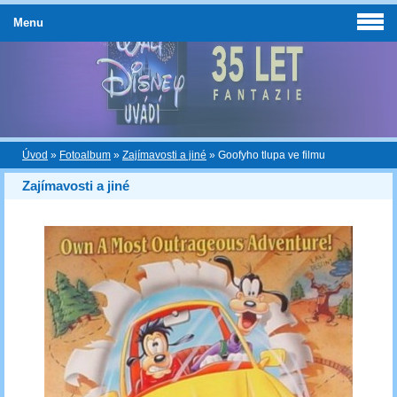
Menu
Úvod
»
Fotoalbum
»
Zajímavosti a jiné
»
Goofyho tlupa ve filmu
Zajímavosti a jiné