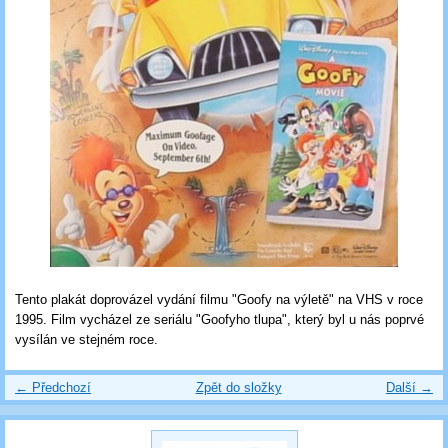
Tento plakát doprovázel vydání filmu "Goofy na výletě" na VHS v roce
1995. Film vycházel ze seriálu "Goofyho tlupa", který byl u nás poprvé
vysílán ve stejném roce.
← Předchozí
Zpět do složky
Další →