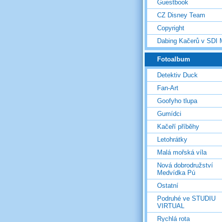
Guestbook
CZ Disney Team
Copyright
Dabing Kačerů v SDI
Fotoalbum
Detektiv Duck
Fan-Art
Goofyho tlupa
Gumídci
Kačeří příběhy
Letohrátky
Malá mořská víla
Nová dobrodružství
Medvídka Pú
Ostatní
Podruhé ve STUDIU
VIRTUAL
Rychlá rota