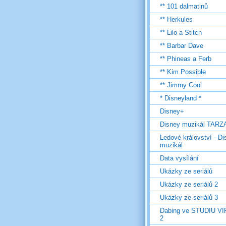
** 101 dalmatinů
** Herkules
** Lilo a Stitch
** Barbar Dave
** Phineas a Ferb
** Kim Possible
** Jimmy Cool
* Disneyland *
Disney+
Disney muzikál TARZ
Ledové království - D
muzikál
Data vysílání
Ukázky ze seriálů
Ukázky ze seriálů 2
Ukázky ze seriálů 3
Dabing ve STUDIU V
2