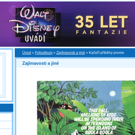
Úvod
»
Fotoalbum
»
Zajímavosti a jiné
»
Kačeří příběhy promo
Zajímavosti a jiné