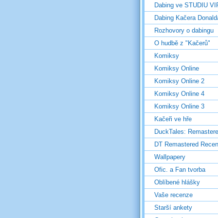
Dabing ve STUDIU V
Dabing Kačera Donald
Rozhovory o dabingu
O hudbě z "Kačerů"
Komiksy
Komiksy Online
Komiksy Online 2
Komiksy Online 4
Komiksy Online 3
Kačeři ve hře
DuckTales: Remaster
DT Remastered Rece
Wallpapery
Ofic. a Fan tvorba
Oblíbené hlášky
Vaše recenze
Starší ankety