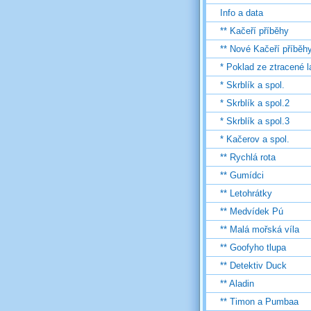
Info a data
** Kačeří příběhy
** Nové Kačeří příběh
* Poklad ze ztracené 
* Skrblík a spol.
* Skrblík a spol.2
* Skrblík a spol.3
* Kačerov a spol.
** Rychlá rota
** Gumídci
** Letohrátky
** Medvídek Pú
** Malá mořská víla
** Goofyho tlupa
** Detektiv Duck
** Aladin
** Timon a Pumbaa