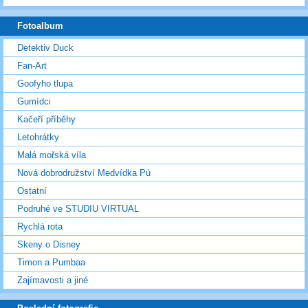
Fotoalbum
Detektiv Duck
Fan-Art
Goofyho tlupa
Gumídci
Kačeří příběhy
Letohrátky
Malá mořská víla
Nová dobrodružství Medvídka Pú
Ostatní
Podruhé ve STUDIU VIRTUAL
Rychlá rota
Skeny o Disney
Timon a Pumbaa
Zajímavosti a jiné