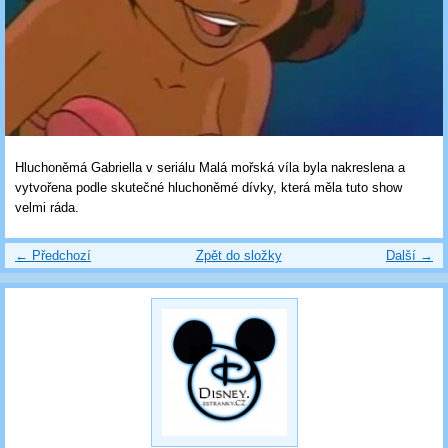
Hluchoněmá Gabriella v seriálu Malá mořská víla byla nakreslena a
vytvořena podle skutečné hluchoněmé dívky, která měla tuto show
velmi ráda.
← Předchozí
Zpět do složky
Další →