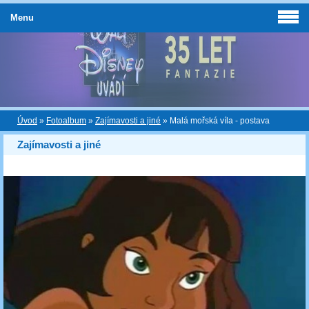
Menu
Úvod
»
Fotoalbum
»
Zajímavosti a jiné
»
Malá mořská víla - postava
Zajímavosti a jiné