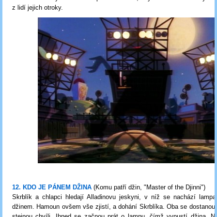
z lidí jejich otroky.
12. KDO JE PÁNEM DŽINA
(Komu patří džin, "Master of the Djinni")
Skrblík a chlapci hledají Alladinovu jeskyni, v níž se nachází lamp
džinem. Hamoun ovšem vše zjistí, a dohání Skrblíka. Oba se dostanou
stejnou chvíli. Ihned se začnou prát o lampu, čímž vypustí džina. Ni