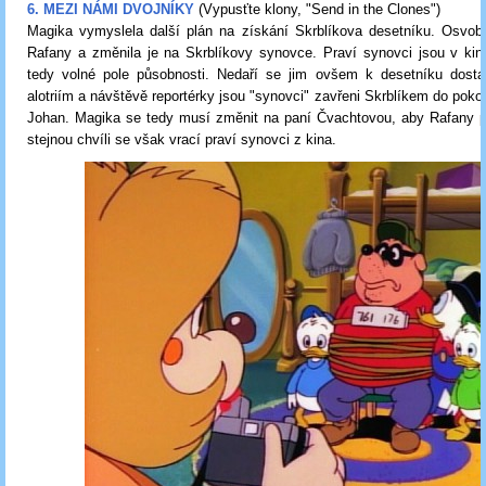
6. MEZI NÁMI DVOJNÍKY
(Vypusťte klony,
"Send in the Clones
")
Magika vymyslela další plán na získání Skrblíkova desetníku. Osvobo
Rafany a změnila je na Skrblíkovy synovce. Praví synovci jsou v kin
tedy volné pole působnosti. Nedaří se jim ovšem k desetníku dosta
alotriím a návštěvě reportérky jsou "synovci" zavřeni Skrblíkem do pokoj
Johan. Magika se tedy musí změnit na paní Čvachtovou, aby Rafany pu
stejnou chvíli se však vrací praví synovci z kina.