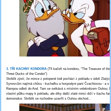
3. TŘI KACHNY KONDORA
(Tři kačeři na kondoru, "The Treasure of th
Three Ducks of the Condor")
Skrblík zjistí, že mince z potopené lodi pochází z pokladu v údolí Zlatýc
Synovcům najímá chůvu - kuchařku a hospodyni paní Čvachtovou - a s
Rampou odletí do And. Tam se setkává s místním veleknězem Ouhou, k
vlastní půlku mapy k pokladu, ale díky další zlaté minci drží v šachu fan
domorodce. Skrblík se rozhodne uzavřít s Ouhou obchod...