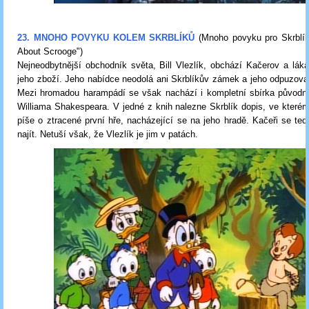
23. MNOHO POVYKU KOLEM SKRBLÍKŮ
(Mnoho povyku pro Skrblí
About Scrooge")
Nejneodbytnější obchodník světa, Bill Vlezlík, obchází Kačerov a láká
jeho zboží. Jeho nabídce neodolá ani Skrblíkův zámek a jeho odpuzov
Mezi hromadou harampádí se však nachází i kompletní sbírka původní
Williama Shakespeara. V jedné z knih nalezne Skrblík dopis, ve kter
píše o ztracené první hře, nacházející se na jeho hradě. Kačeři se ted
najít. Netuší však, že Vlezlík je jim v patách.