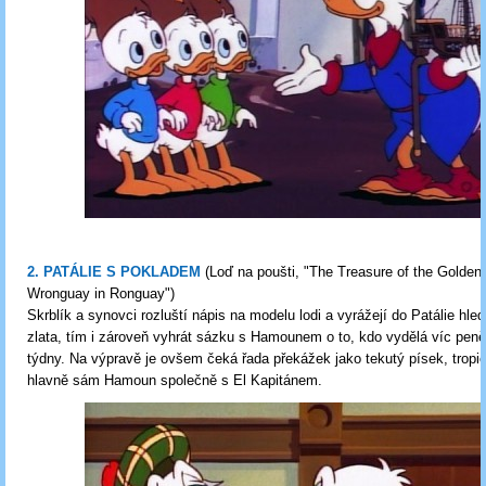
2. PATÁLIE S POKLADEM
(Loď na poušti, "The Treasure of the Golden
Wronguay in Ronguay")
Skrblík a synovci rozluští nápis na modelu lodi a vyrážejí do Patálie hled
zlata, tím i zároveň vyhrát sázku s Hamounem o to, kdo vydělá víc pen
týdny. Na výpravě je ovšem čeká řada překážek jako tekutý písek, tropick
hlavně sám Hamoun společně s El Kapitánem.