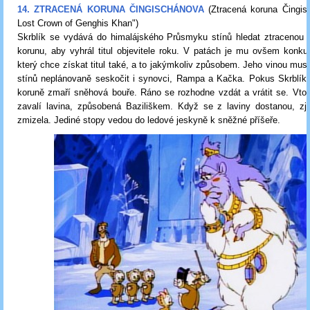
14. ZTRACENÁ KORUNA ČINGISCHÁNOVA
(Ztracená koruna Čingis
Lost Crown of Genghis Khan")
Skrblík se vydává do himalájského Průsmyku stínů hledat ztracenou 
korunu, aby vyhrál titul objevitele roku. V patách je mu ovšem konkur
který chce získat titul také, a to jakýmkoliv způsobem. Jeho vinou mu
stínů neplánovaně seskočit i synovci, Rampa a Kačka. Pokus Skrblíka
koruně zmaří sněhová bouře. Ráno se rozhodne vzdát a vrátit se. Vto
zavalí lavina, způsobená Baziliškem. Když se z laviny dostanou, zji
zmizela. Jediné stopy vedou do ledové jeskyně k sněžné příšeře.