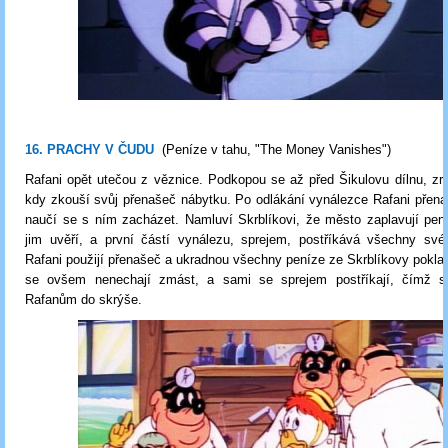
16. PRACHY V ČUDU
(Peníze v tahu, "The Money Vanishes")
Rafani opět utečou z věznice. Podkopou se až před Šikulovu dílnu, zro
kdy zkouší svůj přenašeč nábytku. Po odlákání vynálezce Rafani přen
naučí se s ním zacházet. Namluví Skrblíkovi, že město zaplavují pen
jim uvěří, a první částí vynálezu, sprejem, postříkává všechny své
Rafani použijí přenašeč a ukradnou všechny peníze ze Skrblíkovy pokla
se ovšem nenechají zmást, a sami se sprejem postříkají, čímž 
Rafanům do skrýše.