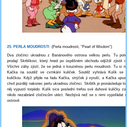
25. PERLA MOUDROSTI
(Perla moudrosti, "Pearl of Wisdom")
Dva zločinci ukradnou z Banánového ostrova velkou perlu. Tu po
prodají Skrblíkovi, který hned po úspěšném obchodu odjíždí zjistit o
Všichni záhy zjistí, že se jedná o kouzelnou perlu moudrosti. Tu si m
Kačka na soutěž ve cvrnkání kuliček. Soutěž vyhrává Kulík se 
kuličkou. Když přijde na řadu Kačka, strýček ji vyruší, a Kačka upust
chvil později nakonec perlu ukradnou zločinci. Skrblík je pronásleduje lo
něj vypustí torpédo. Kulík sice poslední trefou své duhové kuličky zac
nikdo nezabránil zločincům utéct. Nezbývá než se s nimi vypořádat
ostrově.