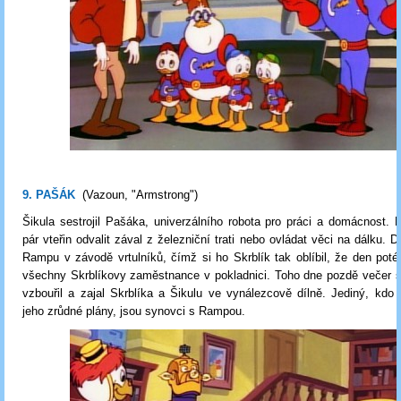
9. PAŠÁK
(Vazoun,
"Armstrong"
)
Šikula sestrojil Pašáka, univerzálního robota pro práci a domácnost
pár vteřin odvalit zával z železniční trati nebo ovládat věci na dálku. 
Rampu v závodě vrtulníků, čímž si ho Skrblík tak oblíbil, že den poté 
všechny Skrblíkovy zaměstnance v pokladnici. Toho dne pozdě večer 
vzbouřil a zajal Skrblíka a Šikulu ve vynálezcově dílně. Jediný, kdo
jeho zrůdné plány, jsou synovci s Rampou.