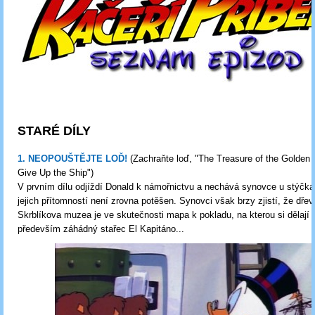
STARÉ DÍLY
1. NEOPOUŠTĚJTE LOĎ!
(Zachraňte loď, "The Treasure of the Golden 
Give Up the Ship")
V prvním dílu odjíždí Donald k námořnictvu a nechává synovce u stýčka
jejich přítomností není zrovna potěšen. Synovci však brzy zjistí, že dře
Skrblíkova muzea je ve skutečnosti mapa k pokladu, na kterou si dělají z
především záhádný stařec El Kapitáno...