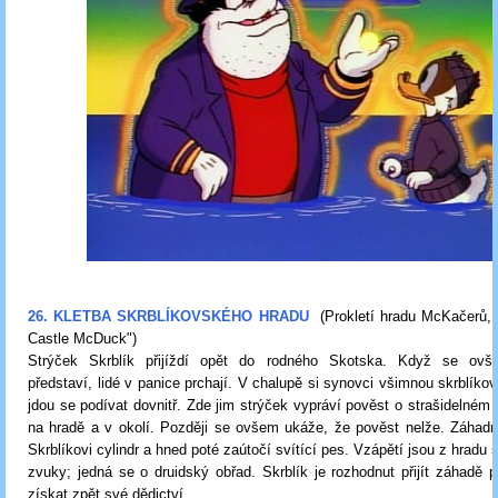
26. KLETBA SKRBLÍKOVSKÉHO HRADU
(Prokletí hradu McKačerů,
Castle McDuck"
)
Strýček Skrblík přijíždí opět do rodného Skotska. Když se ovš
představí, lidé v panice prchají. V chalupě si synovci všimnou skrblíko
jdou se podívat dovnitř. Zde jim strýček vypráví pověst o strašidelném 
na hradě a v okolí. Později se ovšem ukáže, že pověst nelže. Záhadn
Skrblíkovi cylindr a hned poté zaútočí svítící pes. Vzápětí jsou z hradu
zvuky; jedná se o druidský obřad. Skrblík je rozhodnut přijít záhadě 
získat zpět své dědictví.