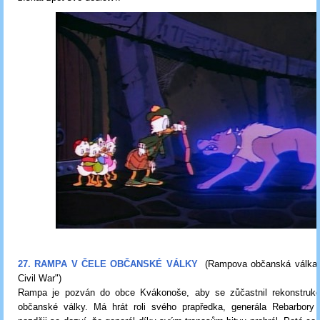
27. RAMPA V ČELE OBČANSKÉ VÁLKY
(Rampova občanská válka
Civil War"
)
Rampa je pozván do obce Kvákonoše, aby se zůčastnil rekonstrukc
občanské války. Má hrát roli svého prapředka, generála Rebarbor