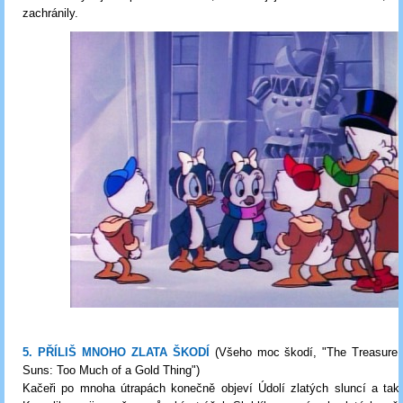
zachránily.
5. PŘÍLIŠ MNOHO ZLATA ŠKODÍ
(Všeho moc škodí, "The Treasure 
Suns: Too Much of a Gold Thing")
Kačeři po mnoha útrapách konečně objeví Údolí zlatých sluncí a také