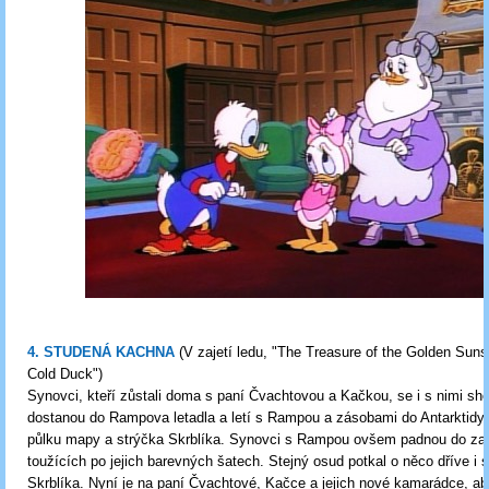
4. STUDENÁ KACHNA
(V zajetí ledu, "The Treasure of the Golden Suns
Cold Duck")
Synovci, kteří zůstali doma s paní Čvachtovou a Kačkou, se i s nimi s
dostanou do Rampova letadla a letí s Rampou a zásobami do Antarktidy 
půlku mapy a strýčka Skrblíka. Synovci s Rampou ovšem padnou do zaj
toužících po jejich barevných šatech. Stejný osud potkal o něco dříve i 
Skrblíka. Nyní je na paní Čvachtové, Kačce a jejich nové kamarádce, ab