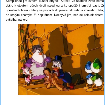
Komplikace jim ovšem působí strýček Skrblík ve spárech zlaté horečk
došlo k otevření všech dveří najednou a ke spuštění smrtící pasti. Zů
uprostřed chrámu, který se propadá do jezera tekutého a žhavého zlata
se starým známým El Kapitánem. Nezbývá jim, než se pokusit dostat z
vyšplhat nahoru.