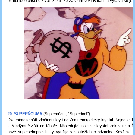
při honičce přišel o život. Zjistí, že za vším vězí Rafani, a vydává se je n
20. SUPERŇOUMA
(Supermňam,
"Superdoo!"
)
Dva mimozemští zločinci ukryjí na Zemi energetický krystal. Najde jej Ň
s Mladými Svišti na táboře. Následující noci se krystal zaktivuje a
nové superschopnosti. Ty využije v soutěžích o odznaky. Když se