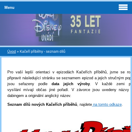
Menu
Úvod
»
Kačeří příběhy - seznam dílů
Pro vaší lepší orientaci v epizodách Kačeřích příběhů, jsme se roz
připravit následující stránku se seznamem epizod a jejich stručným po
jsou seřazeny podle
data jejich výroby
. V každé zemi pak
vysílání mívají občas jiné pořadí. V závorce jsou uvedeny názvy
dabingem a originální anglický název.
Seznam dílů nových Kačeřích příběhů
, najdete
na tomto odkaze
.