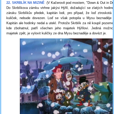
22. SKRBLÍK NA MIZINĚ
(V Kačerově pod mostem, "Down & Out in Du
Do Skrblíkova zámku vtrhne jakýsi Hýřil, dožadující se zlatých hodine
záruku Skrblíkův předek, kapitán lodi, pro případ, že loď ztroskotá
kuliček, nebude dovezen. Loď se však potopila u Mysu beznaděje 
Kapitán ale hodinky nedal a utekl. Protože Skrblík za ně koupil pozeme
kde zbohatnul, patří všechen jeho majetek Hýřilovi. Jediná možnos
majetek zpět, je vylovit kuličky ze dna Mysu beznaděje a dovézt je.