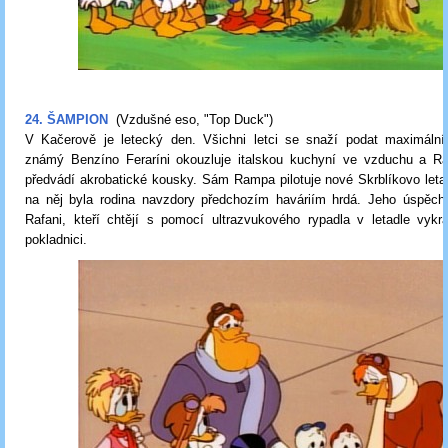
24. ŠAMPION
(Vzdušné eso, "Top Duck")
V Kačerově je letecký den. Všichni letci se snaží podat maximální
známý Benzíno Feraríni okouzluje italskou kuchyní ve vzduchu a R
předvádí akrobatické kousky. Sám Rampa pilotuje nové Skrblíkovo let
na něj byla rodina navzdory předchozím haváriím hrdá. Jeho úspěc
Rafani, kteří chtějí s pomocí ultrazvukového rypadla v letadle vykr
pokladnici.