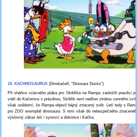
18. KACHNOSAURUS
(Dinokačeři, "Dinosaur Ducks")
Při sháňce vzácného ptáka pro Skrblíka na Rampu zaútočili pravěcí je
vrátí do Kačerova s prázdnou, Skrblík není nadšen ztrátou cenného zvíře
však uvědomí, že Rampa objevil bájný ztracený svět. Letí tedy s Ramp
pro ZOO exemplář dinosaura. S nimi však do nebezpečného ztraceného
výslovný zákaz letí i synovci a dokonce i Kačka.