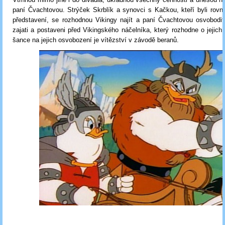
paní Čvachtovou. Strýček Skrblík a synovci s Kačkou, kteří byli rovn
představení, se rozhodnou Vikingy najít a paní Čvachtovou osvobodi
zajati a postaveni před Vikingského náčelníka, který rozhodne o jejich
šance na jejich osvobození je vítězství v závodě beranů.