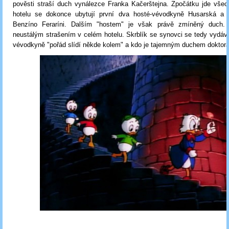
pověsti straší duch vynálezce Franka Kačerštejna. Zpočátku jde všec
hotelu se dokonce ubytují první dva hosté-vévodkyně Husarská a i
Benzíno Feraríni. Dalším "hostem" je však právě zmíněný duch.
neustálým strašením v celém hotelu. Skrblík se synovci se tedy vydávaj
vévodkyně "pořád slídí někde kolem" a kdo je tajemným duchem doktora