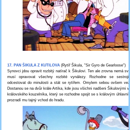
17. PAN ŠIKULA Z KUTILOVA
(Rytíř Šikula, "Sir Gyro de Gearloose")
Synovci jdou opravit rozbitý natírač k Šikulovi. Ten ale zrovna nemá svů
musí opravovat všechny rozbité vynálezy. Rozhodne se sestroji
odcestovat do minulosti a stát se rytířem. Omylem sebou ovšem vez
Dostanou se na dvůr krále Artíka, kde jsou všichni nadšeni Šikulovými v
královského kouzelníka, který se rozhodne spojit se s královým úhlavní
prozradí mu tajný vchod do hradu.