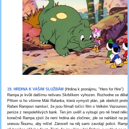
19. HRDINA K VAŠIM SLUŽBÁM
(Hrdina k pronájmu,
"Hero for Hire"
)
Rampa je kvůli dalšímu nešvaru Skrblíkem vyhozen. Rozhodne se dělat 
Přitom si ho všimne Máti Rafanka, která vymyslí plán, jak obelstít proti
Rafani Rampovi namluví, že jsou filmaři točící film o Velkém Vazounovi,
peníze z nespolehlivých bank. Ten jim uvěří a vyloupí pro ně hned něko
konečně Rampa zjistí že není hrdina ale zločinec, jde se nahlásit na poli
unesou Ňoumu, aby mlčel. Zároveň na něj sami zavolají policii. Rampa