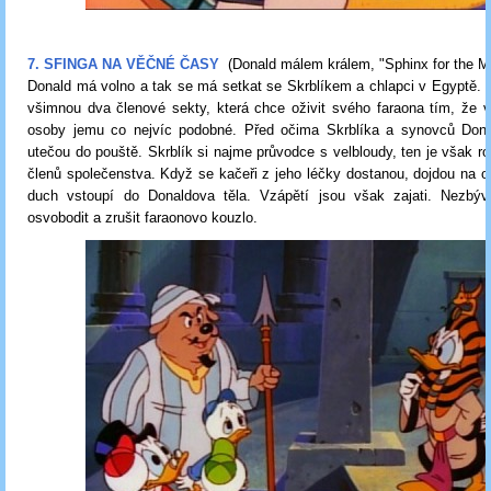
7. SFINGA NA VĚČNÉ ČASY
(
Donald málem králem, "
Sphinx for the 
Donald má volno a tak se má setkat se Skrblíkem a chlapci v Egyptě. Z
všimnou dva členové sekty, která chce oživit svého faraona tím, že v
osoby jemu co nejvíc podobné. Před očima Skrblíka a synovců Don
utečou do pouště. Skrblík si najme průvodce s velbloudy, ten je však r
členů společenstva. Když se kačeři z jeho léčky dostanou, dojdou na o
duch vstoupí do Donaldova těla. Vzápětí jsou však zajati. Nezbý
osvobodit a zrušit faraonovo kouzlo.