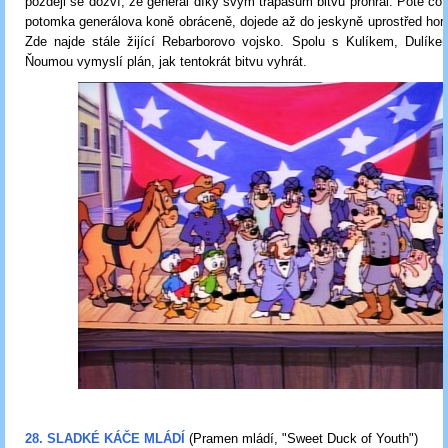
později se dozví, že generál díky svým trapasům bitvu prohrál. Poté c
potomka generálova koně obráceně, dojede až do jeskyně uprostřed ho
Zde najde stále žijící Rebarborovo vojsko. Spolu s Kulíkem, Dulík
Ňoumou vymyslí plán, jak tentokrát bitvu vyhrát.
28. SLADKÉ KÁČE MLÁDÍ
(Pramen mládí, "Sweet Duck of Youth")