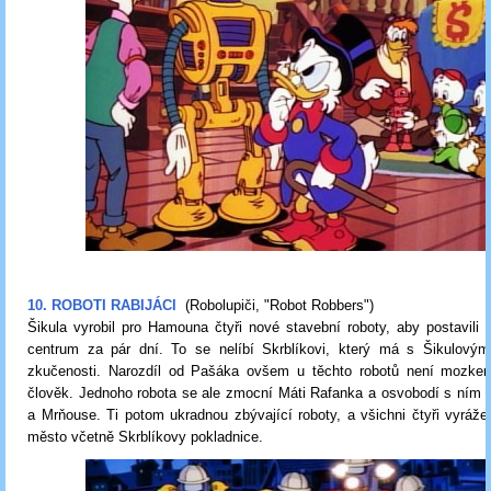
10. ROBOTI RABIJÁCI
(Robolupiči, "Robot Robbers")
Šikula vyrobil pro Hamouna čtyři nové stavební roboty, aby postavili
centrum za pár dní. To se nelíbí Skrblíkovi, který má s Šikulový
zkučenosti. Narozdíl od Pašáka ovšem u těchto robotů není mozkem
člověk. Jednoho robota se ale zmocní Máti Rafanka a osvobodí s ním 
a Mrňouse. Ti potom ukradnou zbývající roboty, a všichni čtyři vyrážej
město včetně Skrblíkovy pokladnice.