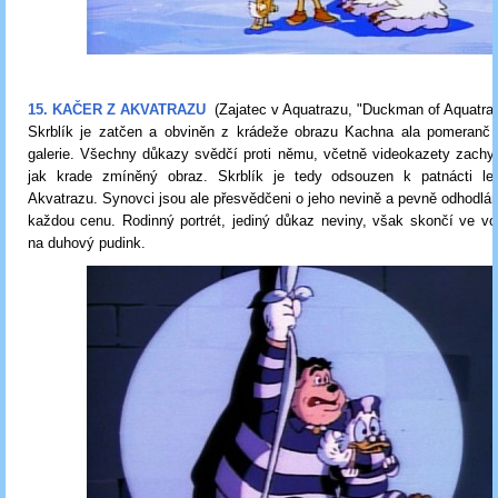
15. KAČER Z AKVATRAZU
(Zajatec v Aquatrazu, "Duckman of Aquatraz
Skrblík je zatčen a obviněn z krádeže obrazu Kachna ala pomeran
galerie. Všechny důkazy svědčí proti němu, včetně videokazety zachyc
jak krade zmíněný obraz. Skrblík je tedy odsouzen k patnácti l
Akvatrazu. Synovci jsou ale přesvědčeni o jeho nevině a pevně odhodláni
každou cenu. Rodinný portrét, jediný důkaz neviny, však skončí ve v
na duhový pudink.