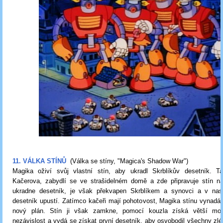
11. VÁLKA STÍNŮ
(Válka se stíny, "Magica's Shadow War")
Magika oživí svůj vlastní stín, aby ukradl Skrblíkův desetník. Taj
Kačerova, zabydlí se ve strašidelném domě a zde připravuje stín na
ukradne desetník, je však překvapen Skrblíkem a synovci a v na
desetník upustí. Zatímco kačeři mají pohotovost, Magika stínu vynadáv
nový plán. Stín ji však zamkne, pomocí kouzla získá větší moc
nezávislost a vydá se získat první desetník, aby osvobodil všechny zlé 