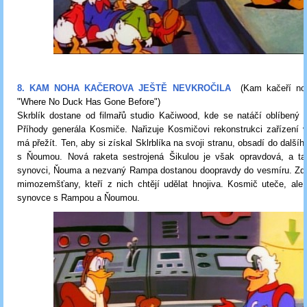
8. KAM NOHA KAČEROVA JEŠTĚ NEVKROČILA
(Kam kačeří noha
"Where No Duck Has Gone Before")
Skrblík dostane od filmařů studio Kačiwood, kde se natáčí oblíbený 
Příhody generála Kosmiče. Nařizuje Kosmičovi rekonstrukci zařízení v s
má přežít. Ten, aby si získal Sklrblíka na svoji stranu, obsadí do další
s Ňoumou. Nová raketa sestrojená Šikulou je však opravdová, a t
synovci, Ňouma a nezvaný Rampa dostanou doopravdy do vesmíru. Zde
mimozemšťany, kteří z nich chtějí udělat hnojiva. Kosmič uteče, ale
synovce s Rampou a Ňoumou.