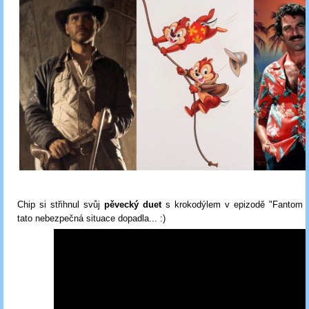
Chip si střihnul svůj
pěvecký duet
s krokodýlem v epizodě "Fantom o
tato nebezpečná situace dopadla... :)