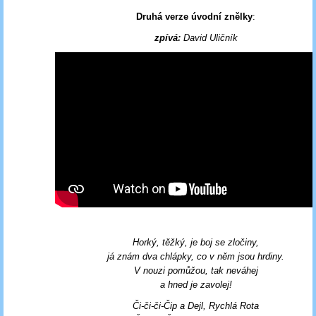
Druhá verze úvodní znělky
:
zpívá:
David Uličník
Horký, těžký, je boj se zločiny,
já znám dva chlápky, co v něm jsou hrdiny.
V nouzi pomůžou, tak neváhej
a hned je zavolej!
Či-či-či-Čip a Dejl, Rychlá Rota