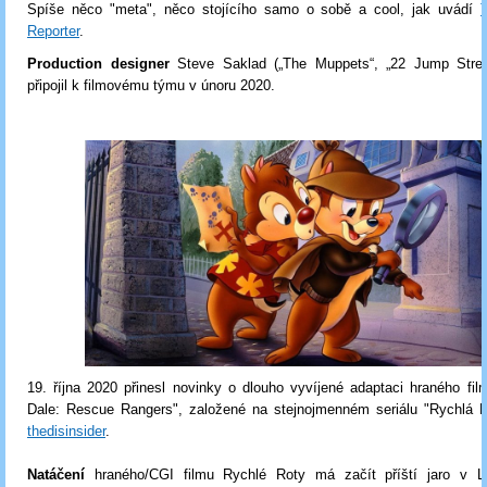
Spíše něco "meta", něco stojícího samo o sobě a cool, jak uvádí
Reporter
.
Production designer
Steve Saklad („The Muppets“, „22 Jump Stre
připojil k filmovému týmu v únoru 2020.
19. října 2020 přinesl
novinky o dlouho vyvíjené adaptaci hraného fil
Dale: Rescue Rangers", založené na stejnojmenném seriálu "Rychlá Ro
thedisinsider
.
Natáčení
hraného/CGI filmu Rychlé Roty má začít příští jaro v 