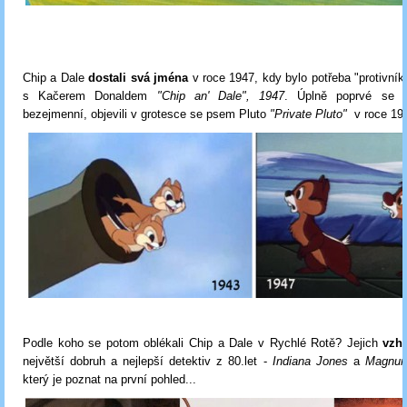
Chip a Dale
dostali svá jména
v roce 1947, kdy bylo potřeba "protivník
s Kačerem Donaldem
"Chip an' Dale"
, 1947
. Úplně poprvé se p
bezejmenní, objevili v grotesce se psem Pluto
"Private Pluto"
v roce 19
Podle koho se potom oblékali Chip a Dale v Rychlé Rotě? Jejich
vzhl
největší dobruh a nejlepší detektiv z 80.let -
Indiana Jones
a
Magnum
který je poznat na první pohled...