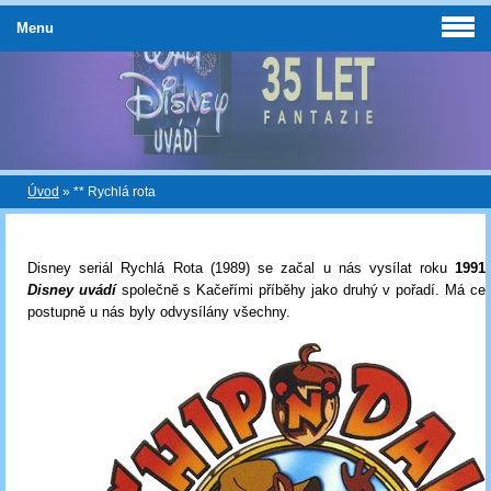
Menu
Úvod
»
** Rychlá rota
Disney seriál Rychlá Rota (1989) se začal u nás vysílat roku
1991
Disney uvádí
společně s Kačeřími příběhy jako druhý v pořadí. Má c
postupně u nás byly odvysílány všechny.