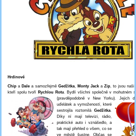
Hrdinové
Chip
a
Dale
a samozřejmě
Gedžitka
,
Monty Jack
a
Zip
, to jsou naši
kteří spolu tvoří
Rychlou Rotu
. Bydlí všichni společně v mohutném 
(pravděpodobně v New Yorku). Jejich 
uďelátek a vymožeností, které
sestrojila roztomilá
Gedžitka
.
Díky ní mají televizi, rádio,
praktické auto i vznášedlo, a
tak mají přehled o všem, co se
ve městě šustne. Občas se