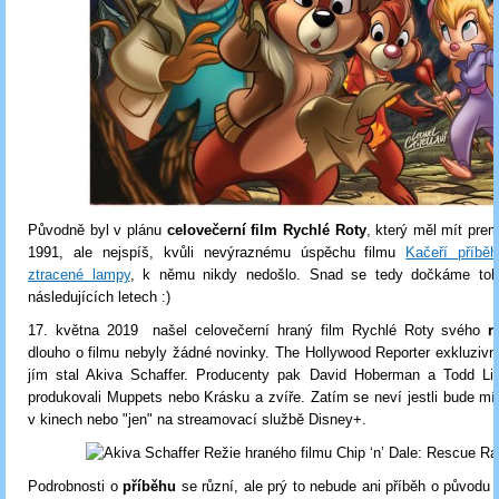
Původně byl v plánu
celovečerní film Rychlé Roty
, který měl mít prem
1991, ale nejspíš, kvůli nevýraznému úspěchu filmu
Kačeří příbě
ztracené lampy
, k němu nikdy nedošlo. Snad se tedy dočkáme toh
následujících letech :)
17. května 2019 našel celovečerní hraný film Rychlé Roty svého
r
dlouho o filmu nebyly žádné novinky. The Hollywood Reporter exkluzivn
jím stal Akiva Schaffer. Producenty pak David Hoberman a Todd Lie
produkovali Muppets nebo Krásku a zvíře. Zatím se neví jestli bude mít
v kinech nebo "jen" na streamovací službě Disney+.
Podrobnosti o
příběhu
se různí, ale prý to nebude ani příběh o původu 