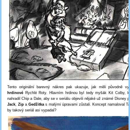
Tento originální barevný nákres pak ukazuje, jak měli původně v
hrdinové
Rychlé Roty. Hlavním hrdinou byl tedy myšák Kit Colby, kt
nahradil Chip a Dale, aby se v seriálu objevili nějaké už známé Disney p
Jack
,
Zip
a
Gedžitka
s malými úpravami zůstali. Koncept namaloval T
by takový seriál asi vypadal?