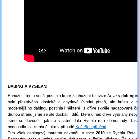
DABING A VYSÍLÁNÍ
Bohužel i tento seriál postihlo kruté zacházení televize
Nova
s
dabinge
byla přezpívána klasická a chytlavá úvodní píseň, ale hrůza v 
modernějšího dabingu postihla i některé již dříve skvěle nadabované část
druhou stranu jsme se ale dočkali i dílů, které u nás dříve vysílány neby
jsme se dověděli, jak se vlastně dala Rychlá rota dohromady. Tak
nedopadlo tak strašně jako v případě
Kačeřích příběhů
.
Tím však dabingový maraton nekončí. V roce
2010
se Rychlá Rota o