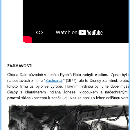
ZAJÍMAVOSTI
Chip a Dale původně v seriálu Rychlá Rota
nebyli v plánu
.
Zprvu byl s
na postavách z filmu "
Záchranáři
" (1977), ale to Disney zamítnul, proto
tohoto filmu už bylo ve výrobě.
Hlavním hrdinou byl v té době myš
Colby
s charakterem Indiana Jonese, kloboukem a načechraným 
prvotní skica
konceptu k seriálu jej ukazuje spolu s lehce odlišnou verzí