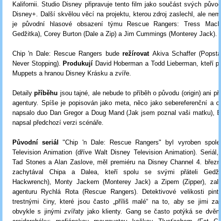
Kalifornii. Studio Disney připravuje tento film jako součást svých původ
Disney+. Další skvělou věcí na projektu, kterou zdroj zaslechl, ale nemů
je původní hlasové obsazení týmu Rescue Rangers: Tress MacNe
Gedžitka), Corey Burton (Dale a Zip) a Jim Cummings (Monterey Jack).
Chip 'n Dale: Rescue Rangers bude
režírovat
Akiva Schaffer (Popsta
Never Stopping).
Produkují
David Hoberman a Todd Lieberman, kteří p
Muppets a hranou Disney Krásku a zvíře.
Detaily
příběhu
jsou tajné, ale nebude to příběh o původu (origin) ani př
agentury. Spíše je popisován jako meta, něco jako sebereferenční a co
napsalo duo Dan Gregor a Doug Mand (Jak jsem poznal vaši matku), B
napsal předchozí verzi scénáře.
Původní seriál
"Chip 'n Dale: Rescue Rangers" byl vyroben spole
Television Animation (dříve Walt Disney Television Animation). Seriál, k
Tad Stones a Alan Zaslove, měl premiéru na Disney Channel 4. března
zachytával Chipa a Dalea, kteří spolu se svými přáteli Gedži
Hackwrench), Monty Jackem (Monterey Jack) a Zipem (Zipper), založi
agenturu Rychlá Rota (Rescue Rangers). Detektivové velikosti pint
trestnými činy, které jsou často „příliš malé“ na to, aby se jimi zab
obvykle s jinými zvířaty jako klienty. Gang se často potýká se dvěm