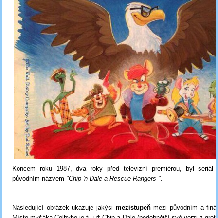
Koncem roku 1987, dva roky před televizní premiérou, byl seriá
původním názvem
"Chip 'n Dale a Rescue Rangers "
.
Následující obrázek ukazuje jakýsi
mezistupeň
mezi původním a finá
Místo myšáka Colbyho je tu už Chip a Dale (podobnější své verzi z grote