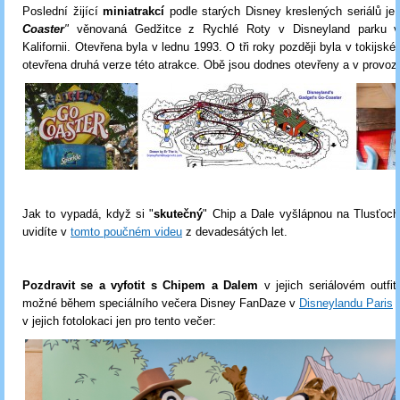
Poslední žijící
miniatrakcí
podle starých Disney kreslených seriálů je
Coaster
"
věnovaná Gedžitce z Rychlé Roty v Disneyland parku 
Kalifornii. Otevřena byla v lednu 1993. O tři roky později byla v tokijs
otevřena druhá verze této atrakce. Obě jsou dodnes otevřeny a v provoz
Jak to vypadá, když si "
skutečný
" Chip a Dale vyšlápnou na Tlusťoc
uvidíte v
tomto poučném videu
z devadesátých let.
Pozdravit se a vyfotit s Chipem a Dalem
v jejich seriálovém outfi
možné během speciálního večera Disney FanDaze v
Disneylandu Paris
2
v jejich fotolokaci jen pro tento večer: