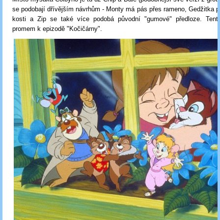
se podobají dřívějším návrhům - Monty má pás přes rameno, Gedžitka pr
kosti a Zip se také více podobá původní "gumové" předloze. Tent
promem k epizodě "Kočičárny".