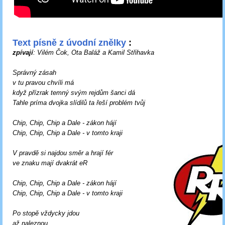
Text písně z úvodní znělky
:
zpívají
: Vilém Čok, Ota Baláž a Kamil Střihavka
Správný zásah
v tu pravou chvíli má
když přízrak temný svým rejdům šanci dá
Tahle príma dvojka slídilů ta řeší problém tvůj
Chip, Chip, Chip a Dale - zákon hájí
Chip, Chip, Chip a Dale - v tomto kraji
V pravdě si najdou směr a hrají fér
ve znaku mají dvakrát eR
Chip, Chip, Chip a Dale - zákon hájí
Chip, Chip, Chip a Dale - v tomto kraji
Po stopě vždycky jdou
až naleznou