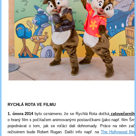
RYCHLÁ ROTA VE FILMU
1. února 2014
bylo oznámeno, že se Rychlá Rota dočká
celovečerního
o hraný film s počítačem animovanými postavičkami (jako např. film Šm
pojednávat o tom, jak se roťáci dali dohromady. Práce na něm zač
režisérem bude Robert Rugan. Další info např. na
The Hollywood Repo