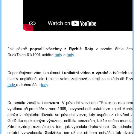
Jak pěkně
popsali všechny z Rychlé Roty
v prvním čísle čes
DuckTales 01/1991 uvidíte
tady
a
tady
.
Doporučujeme vám zkouknout i
unikátní video o výrobě
a tvůrcích toh
sice v angličtině, ale i tak je velmi zajímavé a stojí za shlédnutí! Prv
tady
a druhou část
tady
.
Do seriálu zasáhla i
cenzura
. V původní verzi dílu "Pozor na maxibrou
vysílána při premiéře v roce 1989, nevysvobodil ostatní ze zajetí Monty,
Jenže z nějakého důvodu se původní verze, kdy úspěch z otevření zá
Gedžitka spokojeným výrazem, nelíbila cenzorům, takže scéna musela 
Zde se zdroje rozcházejí v tom, jak vypadala druhá verze. Dle jednoho 
ostatní vysvobodila
Gedžitka
, jen už se při tom netvářila tak dvoj