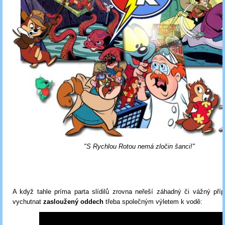
"S Rychlou Rotou nemá zločin šanci!"
A když tahle príma parta slídilů zrovna neřeší záhadný či vážný pří
vychutnat
zasloužený oddech
třeba společným výletem k vodě: