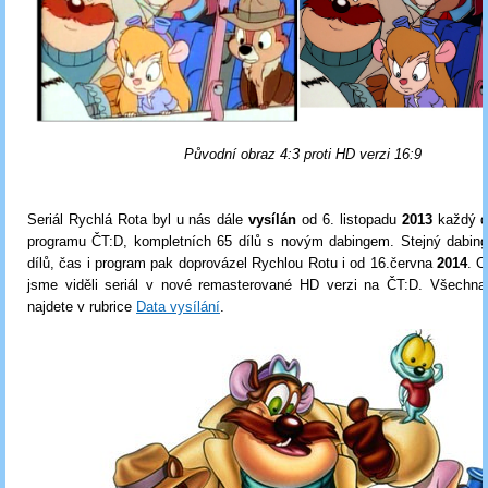
Původní obraz 4:3 proti HD verzi 16:9
Seriál Rychlá Rota byl
u nás dále
vysílán
od 6. listopadu
2013
každý d
programu ČT:D, kompletních 65 dílů s novým dabingem. Stejný dabing,
dílů, čas i program pak doprovázel Rychlou Rotu i od 16.června
2014
. 
jsme viděli seriál v nové remasterované HD verzi na ČT:D. Všechna 
najdete v rubrice
Data vysílání
.