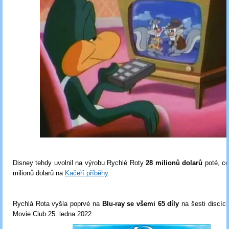
Disney tehdy uvolnil na výrobu Rychlé Roty
28 milionů dolarů
poté, co
milionů dolarů na
Kačeří příběhy
.
Rychlá Rota vyšla poprvé na
Blu-ray se všemi 65 díly
na šesti discíc
Movie Club 25. ledna 2022.