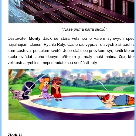
"Naše príma parta slídilů"
Cestovatel
Monty Jack
se stará většinou o vaření sýrových specia
nejsilnějším členem Rychlé Roty. Často rád vypráví o svých zážitcích z 
sám cestoval po celém světě. Jeho slabinou je ovšem sýr, kvůli které
zcela ovládat. Jeho dobrým přítelem je malý muší hrdina
Zip
, kte
velikosti a rychlosti nepostradatelnou součástí roty.
Zloduši