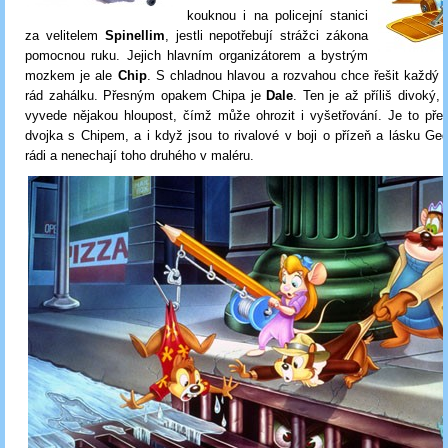
kouknou i na policejní stanici
za velitelem
Spinellim
, jestli nepotřebují strážci zákona
pomocnou ruku. Jejich hlavním organizátorem a bystrým
mozkem je ale
Chip
. S chladnou hlavou a rozvahou chce řešit každý
rád zahálku. Přesným opakem Chipa je
Dale
. Ten je až příliš divoký,
vyvede nějakou hloupost, čímž může ohrozit i vyšetřování. Je to pře
dvojka s Chipem, a i když jsou to rivalové v boji o přízeň a lásku Ged
rádi a nenechají toho druhého v maléru.