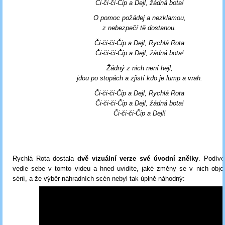
Či-či-či-Čip a Dejl, žádná bota!
O pomoc požádej a nezklamou,
z nebezpečí tě dostanou.
Či-či-či-Čip a Dejl, Rychlá Rota
Či-či-či-Čip a Dejl, žádná bota!
Žádný z nich není hejl,
jdou po stopách a zjistí kdo je lump a vrah.
Či-či-či-Čip a Dejl, Rychlá Rota
Či-či-či-Čip a Dejl, žádná bota!
Či-či-či-Čip a Dejl!
Rychlá Rota dostala
dvě vizuální verze své úvodní znělky
. Podíve
vedle sebe v tomto videu a hned uvidíte, jaké změny se v nich objev
sérií, a že výběr náhradních scén nebyl tak úplně náhodný: