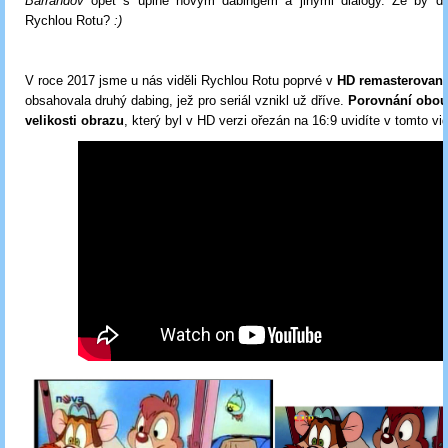
Barrandov
opět s úplně novým dabingem a jinými dialogy. Že by dal
Rychlou Rotu?
:)
V roce 2017 jsme u nás viděli Rychlou Rotu poprvé v
HD remasterované
obsahovala druhý dabing, jež pro seriál vznikl už dříve.
Porovnání obou
velikosti obrazu
, který byl v HD verzi ořezán na 16:9 uvidíte v tomto vi