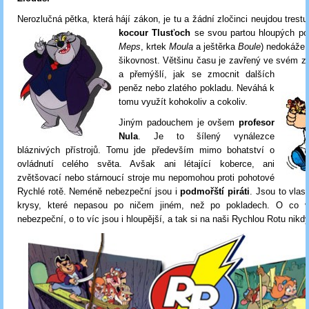
Nerozlučná pětka, která hájí zákon, je tu a žádní zločinci neujdou trest
koco
ur
Tlusťoch
se svou partou hloupých po
Meps
, krtek
Moula
a ještěrka
Boule
) nedokáže 
šikovnost. Většinu času je zavřený ve svém
zv
a přemýšlí, jak se zmocnit dalších
peněz nebo zlatého pokladu. Neváhá k
tomu využít kohokoliv a cokoliv.
Jiným padouchem je ovšem
profesor
Nula
. Je to šílený vynálezce
bláznivých přístrojů. Tomu jde především mimo bohatství o
ovládnutí celého světa. Avšak ani létající koberce, ani
zvětšovací nebo stárnoucí stroje mu nepomohou proti pohotové
Rychlé rotě. Neméně nebezpeční jsou i
podmořští piráti
. Jsou to vla
krysy, které nepasou po ničem jiném, než po pokladech. O co v
nebezpeční, o to víc jsou i hloupější, a tak si na naši Rychlou Rotu nikdy