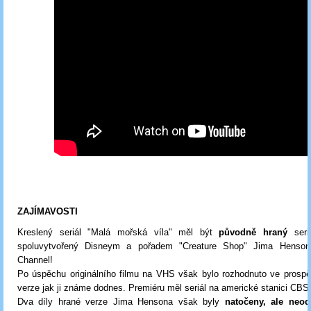
ZAJÍMAVOSTI
Kreslený seriál "Malá mořská víla" měl být
původně hraný
seri
spoluvytvořený Disneym a pořadem "Creature Shop" Jima Henson
Channel!
Po úspěchu originálního filmu na VHS však bylo rozhodnuto ve prosp
verze jak ji známe dodnes. Premiéru měl seriál na americké stanici CBS
Dva díly hrané verze Jima Hensona však byly
natočeny, ale neod