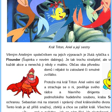
Král Triton, Ariel a její sestry
Věrným Arieliným společníkem na jejich výpravach je žlutá rybička s
Flounder
(Šupinka v novém dabingu). Je tak trochu strašpitel, ale v
každé akce a nenechá ji
nikdy v malér
u. Občas oba přivedou
domů i nějaké to zatoulané či smutné
zvířátko.
Protože má král Triton Ariel velmi rád
a strachuje se o ni, pověřuje svého
rádce a hlavního dirigenta
podmořského hudebního souboru, kraba
Se
ochranou. Sebastian má na starosti i správný chod královského dvora 
Tento krab je až příliš snaživý, zbrklý a chce se zalíbit králi. Všechno 