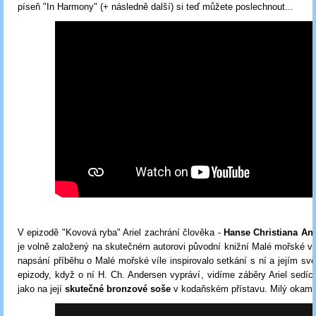
píseň "In Harmony" (+ následně další) si teď můžete poslechnout...
V epizodě "Kovová ryba" Ariel zachrání člověka -
Hanse Christiana An
je volně založený na skutečném autorovi původní knižní Malé mořské víl
napsání příběhu o Malé mořské víle inspirovalo setkání s ní a jejím sv
epizody, když o ní H. Ch. Andersen vypráví, vidíme záběry Ariel sedící
jako na její
skutečné bronzové soše
v kodaňském přístavu. Milý okamži