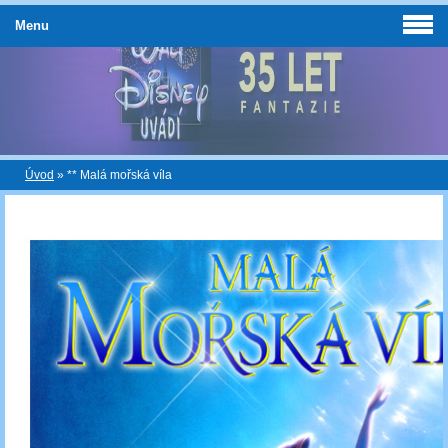
Menu
Úvod
»
** Malá mořská víla