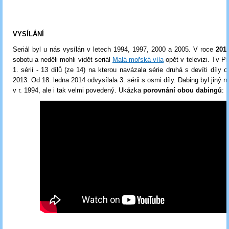
VYSÍLÁNÍ
Seriál byl u nás vysílán v letech 1994, 1997, 2000 a 2005.
V
roce
201
sobotu a neděli mohli vidět seriál
Malá mořská víla
opět v televizi. Tv P
1. sérii - 13 dílů (ze 14) na kterou navázala série druhá s devíti díly 
2013. Od 18. ledna 2014 odvysílala 3. sérii s osmi díly. Dabing byl jiný n
v r. 1994, ale i tak velmi povedený. Ukázka
porovnání obou dabingů
: