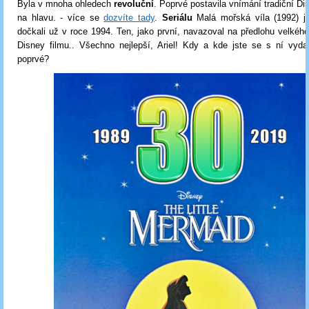
Byla v mnoha ohledech
revoluční
. Poprvé postavila vnímání tradiční Di
na hlavu. - více se
dozvíte tady
.
Seriálu
Malá mořská víla (1992) 
dočkali už v roce 1994. Ten, jako první, navazoval na předlohu velké
Disney filmu.. Všechno nejlepší, Ariel! Kdy a kde jste se s ní vydal
poprvé?