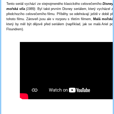
Tento seriál vychází ze stejnojmeného klasického celovečerního
Disney
mořská víla
(1989)
. Byl také prvním Disney seriálem, který vycházel z
předchozího celovečerního filmu. Příběhy se odehrávají ještě v době př
tohoto filmu. Zároveň jsou ale v rozporu s třetím filmem,
Malá mořská
který by měl být dějově před seriálem (například, jak se malá Ariel po
Floundrem).