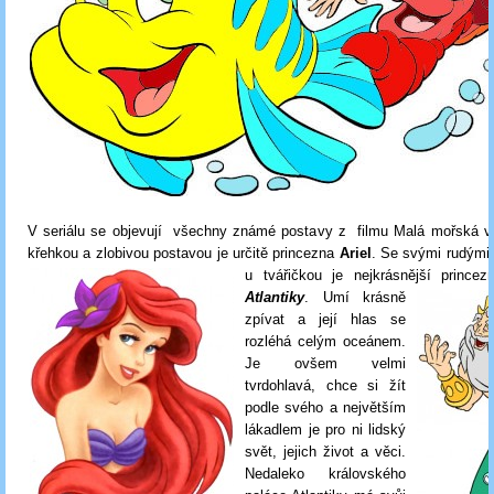
V seriálu se objevují všechny známé postavy z filmu Malá mořská víl
křehkou a zlobivou postavou je určitě princezna
Ariel
. Se svými rudými
u tvářičkou je nejkrásnější princez
Atlantiky
.
Umí krásně
zpívat a její hlas se
rozléhá celým oceánem.
Je ovšem velmi
tvrdohlavá, chce si žít
podle svého a největším
lákadlem je pro ni lidský
svět, jejich život a věci.
Nedaleko královského