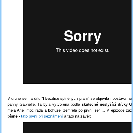
V druhé sérii a dílu "Hvězdice splněných přání" se objevila i postava ne
panny Gabrielle. Ta byla vytvořena podle
skutečné neslyšící dívky Ga
měla Ariel moc ráda a bohužel zemřela po první sérii... V epizodě za
písně
-
tato první při seznámení
a tato na závěr: