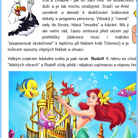
zná a zvládne - jak on sám říká. Ve skutečnosti 
duši a je tak trochu strašpytel. Snaží se Ariel
usměrnit a donutit k dodržování královské
etikety a programu princezny. Vtlouká jí "cenné"
rady do života, hlásá "moudra" a kázání. Má ji
ale velmi rád, často omlouvá před otcem její
prohřešky (dokonce musí i malinko
"poupravovat skutečnost" k lepšímu při hlášení králi Tritonovi) a je
tvůrcem spousty vtipných hlášek a situací.
Velkým znalcem lidského světa je pak racek
Rudolf
. K němu se chodí 
"lidských věcech" a Rudolf vždy přidá i nějakou zajímavou a vtipnou hist