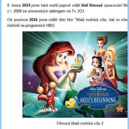
8. února
2014
jsme také mohli poprvé vidět
třetí filmové
zpracování Ma
z r. 2008 se slovenským dabingem na Tv JOJ.
Od prosince
2016
jsme viděli třetí film "Malá mořská víla: Jak to vše
češtině na programech HBO.
Filmová Malá mořská víla 3