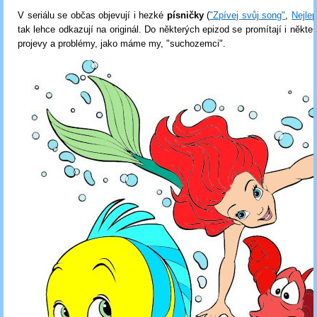
V seriálu se občas objevují i hezké
písničky
(
"Zpívej svůj song"
,
Nejlep
tak lehce odkazují na originál. Do některých epizod se promítají i někte
projevy a problémy, jako máme my, "suchozemci".