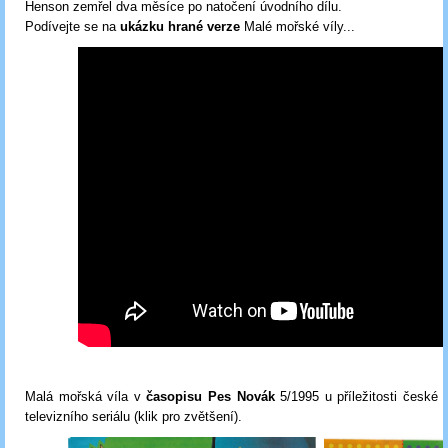
Henson zemřel dva měsíce po natočení úvodního dílu.
Podívejte se na
ukázku hrané verze
Malé mořské víly...
Malá mořská víla v
časopisu Pes Novák
5/1995 u příležitosti české p
televizního seriálu (klik pro zvětšení).