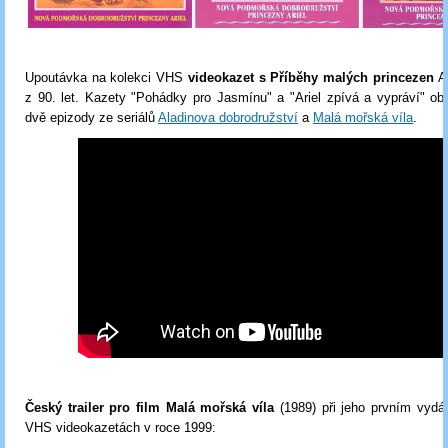
Upoutávka na kolekci VHS
videokazet s Příběhy malých princezen
Ar
z 90. let. Kazety "Pohádky pro Jasmínu" a "Ariel zpívá a vypráví" o
dvě epizody ze seriálů
Aladinova dobrodružství
a
Malá mořská víla
.
Český trailer pro film Malá mořská víla
(1989) při jeho prvním vydá
VHS videokazetách v roce 1999: