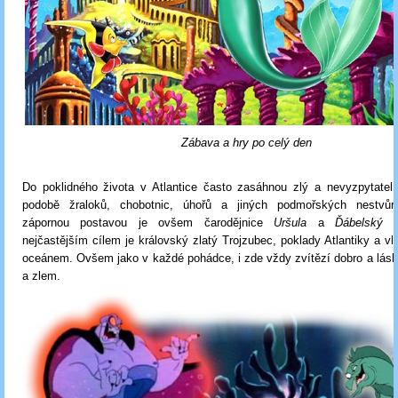
Zábava a hry po celý den
Do poklidného života v Atlantice často zasáhnou zlý a nevyzpytatel
podobě žraloků, chobotnic, úhořů a jiných podmořských nestvůr
zápornou postavou je ovšem čarodějnice
Uršula
a
Ďábelský 
nejčastějším cílem je královský zlatý Trojzubec, poklady Atlantiky a v
oceánem. Ovšem jako v každé pohádce, i zde vždy zvítězí dobro a lásk
a zlem.