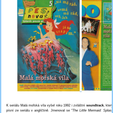
K seriálu Malá mořská víla vyšel roku 1992 i zvláštní
soundtrack
, kter
písní ze seriálu v angličtině. Jmenoval se
"The Little Mermaid: Splash