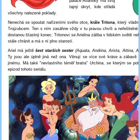
paláce Atlantiky má svůj
tajný úkryt, kde střádá
všechny nalezené poklady.
Nenechá se spoutat nařízeními svého otce,
krále Tritona
, který vlád
Trojzubcem. Ten s ním zasáhne vždy v tu pravou chvíli a neřešitelné
dostanou šťastný konec. Tritonovi se Arielina záliba v lidském světě nelí
stále chránit a má s ní plno starostí.
Ariel má ještě
šest starších sester
(Aquata, Andrina, Arista, Attina, Ad
Ty jsou ale úplně jiná než ona. Věnují se více své kráse a zábavě 
jinému. Má také "nevlastního téměř bratra"
Urchina
, se kterým se pot
epizod tohoto seriálu.