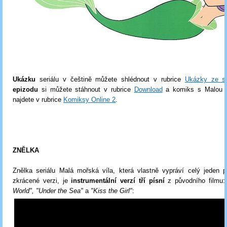
Ukázku
seriálu v češtině můžete shlédnout v rubrice
Ukázky ze se
epizodu
si můžete stáhnout v rubrice
Download
a komiks s Malou m
najdete v rubrice
Komiksy Online 2
.
ZNĚLKA
Znělka seriálu Malá mořská víla, která vlastně vypráví celý jeden p
zkrácené verzi, je
instrumentální verzí tří písní
z původního filmu
World", "Under the Sea"
a
"Kiss the Girl"
: