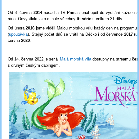
Od 8. června
2014
nasadila TV Prima seriál opět do vysílání každou s
ráno. Odvysílala jako minule všechny
tři série
s celkem 31 díly.
Od února
2016
jsme viděli Malou mořskou vílu každý den na programu 
(
upoutávka
). Stejný počet dílů se vrátil na Déčko i od července
2017
(
u
června
2020
.
Od 14. června 2022 je seriál
Malá mořská víla
dostupný na streamu
čes
s druhým českým dabingem.