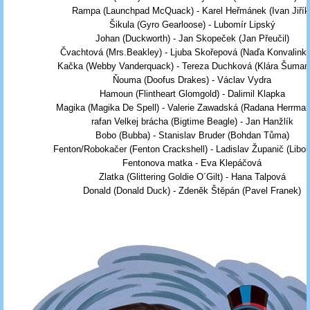
Rampa (Launchpad McQuack) - Karel Heřmánek (Ivan Jiřík
Šikula (Gyro Gearloose) - Lubomír Lipský
Johan (Duckworth) - Jan Skopeček (Jan Přeučil)
Čvachtová (Mrs.Beakley) - Ljuba Skořepová (Naďa Konvalink
Kačka (Webby Vanderquack) - Tereza Duchková (Klára Šuman
Ňouma (Doofus Drakes) - Václav Vydra
Hamoun (Flintheart Glomgold) - Dalimil Klapka
Magika (Magika De Spell) - Valerie Zawadská (Radana Herrma
rafan Velkej brácha (Bigtime Beagle) - Jan Hanžlík
Bobo (Bubba) - Stanislav Bruder (Bohdan Tůma)
Fenton/Robokačer (Fenton Crackshell) - Ladislav Županič (Libor
Fentonova matka - Eva Klepáčová
Zlatka (Glittering Goldie O´Gilt) - Hana Talpová
Donald (Donald Duck) - Zdeněk Štěpán (Pavel Franek)