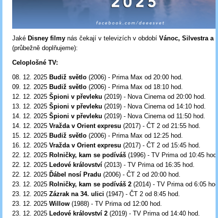
Jaké
Disney filmy
nás čekají v televizích v období
Vánoc, Silvestra a 
(průbežně doplňujeme):
Celoplošné TV:
08. 12. 2025
Budiž světlo
(2006) - Prima Max od 20:00
hod.
09. 12. 2025
Budiž světlo
(2006) - Prima Max od 18:10
hod.
12. 12. 2025
Špioni v převleku
(2019) - Nova Cinema od 20:00
hod.
13. 12. 2025
Špioni v převleku
(2019) - Nova Cinema od 14:10
hod.
14. 12. 2025
Špioni v převleku
(2019) - Nova Cinema od 11:50 hod.
14. 12. 2025
Vražda v Orient expresu
(2017) - ČT 2 od 21:55
hod.
15. 12. 2025
Budiž světlo
(2006) - Prima Max od 12:25 hod.
16. 12. 2025
Vražda v Orient expresu
(2017) - ČT 2 od 15:45
hod.
22. 12. 2025
Rolničky, kam se podíváš
(1996) - TV Prima od 10:45
hod
22. 12. 2025
Ledové království
(2013) - TV Prima od 16:35
hod.
22. 12. 2025
Ďábel nosí Pradu
(2006) - ČT 2 od 20:00 hod.
23. 12. 2025
Rolničky, kam se podíváš 2
(2014) - TV Prima od 6:05
hod
23. 12. 2025
Zázrak na 34. ulici
(1947) - ČT 2 od 8:45 hod.
23. 12. 2025
Willow
(1988) - TV Prima od 12:00
hod.
23. 12. 2025
Ledové království 2
(2019) - TV Prima od 14:40
hod.