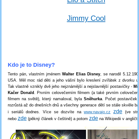
Jimmy Cool
Kdo je to Disney?
Tento pán, vlastním jménem
Walter Elias Disney
, se narodil 5.12.19
USA. Měl moc rád děti a jeho vášní bylo kreslení zvířátek z dvorku u
Tak vlastně vznikly dvě jeho nejznámější a nejslavnější postavičky -
Mi
Kačer Donald
. Prvním celovečerním filmem (a také prvním celovečer
filmem na světě), který namaloval, byla
Sněhurka
. Počet postaviček
rozrůstá až do dnešních dnů a všechny generace dětí se stále skvěle bav
zde
i seriálů dodnes. Více se dozvíte na
www.navajo.cz
(ve stro
zde
zde
nebo
(pěkný článek v češtině) a potom
na Wikipedii v angličti