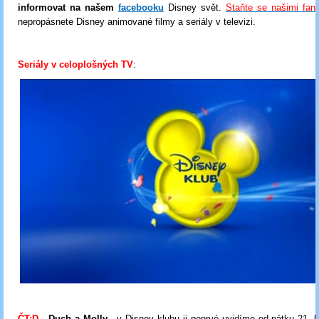
informovat na našem
facebooku
Disney svět.
Staňte se našimi fan
nepropásnete Disney animované filmy a seriály v televizi.
Seriály v celoplošných TV
:
ČT:D
-
Duch a Molly
- v Disney klubu ji poprvé uvidíme od pátku 21. l