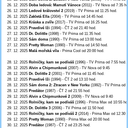
26. 12. 2025
Doba ledová: Mamutí Vánoce
(2011) - TV Nova od 7:35 ho
26. 12. 2025
Ledové království 2
(2019) - TV Prima od 11:25
hod.
26. 12. 2025
Zakletá Ella
(2004) - TV Prima od 14:45 hod.
26. 12. 2025
Kráska a zvíře
(2017) - TV Prima od 16:25 hod.
26. 12. 2025
Pravdivé lži
(1994) - ČT 2 od 21:40 hod.
27. 12. 2025
Dr. Dolittle
(1998) - TV Prima od 11:35 hod.
27. 12. 2025
Sám doma
(1990) - TV Prima od 13:00 hod.
27. 12. 2025
Pretty Woman
(1990) - TV Prima od 14:50 hod.
27. 12. 2025
Malá mořská víla
- Prima Cool od 20:00 hod.
28. 12. 2025
Rolničky, kam se podíváš
(1996) - TV Prima od 7:55
hod.
28. 12. 2025
Alvin a Chipmunkové
(2007) - TV Nova od 9:45
28. 12. 2025
Dr. Dolittle 2
(2001) - TV Prima od 11:45 hod.
28. 12. 2025
Pravdivé lži
(1994) - ČT 2 od 13:10 hod.
28. 12. 2025
Sám doma 2: Ztracen v New Yorku
(1992) - TV Prima od 
28. 12. 2025
Predátor
(1987) - ČT 2 od 21:55 hod.
29. 12. 2025
Alvin a Chipmunkové 2
(2009) - TV Nova od 9:40
29. 12. 2025
Rolničky, kam se podíváš
(1996) - Prima Max od 10:55
ho
29. 12. 2025
Dr. Dolittle 3
(2006) - TV Prima od 11:50 hod.
29. 12. 2025
Rolničky, kam se podíváš 2
(2014) - Prima Max od 12:30
29. 12. 2025
Pretty Woman
(1990) - Prima Max od 20:00 hod.
30
. 12. 2025
Predátor
(1987) - ČT 2 od 23:25 hod.