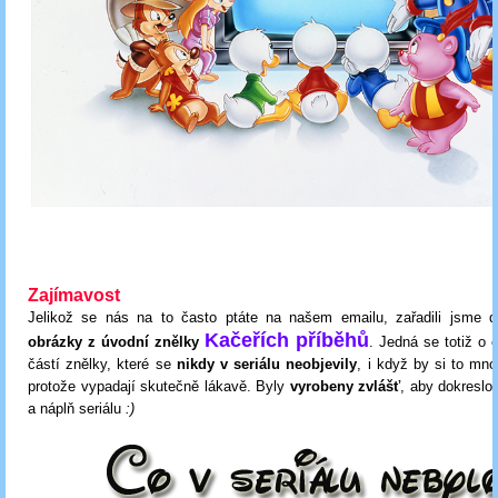
Zajímavost
Jelikož se nás na to často ptáte na našem emailu, zařadili jsme do
Kačeřích příběhů
obrázky z úvodní znělky
. Jedná se totiž o 
částí znělky, které se
nikdy v seriálu neobjevily
, i když by si to mno
protože vypadají skutečně lákavě. Byly
vyrobeny zvlášť
, aby dokreslo
a náplň seriálu
:)