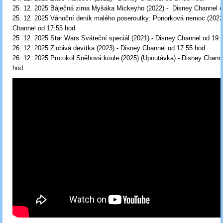
25. 12. 2025 Báječná zima Myšáka Mickeyho (2022) - Disney Channel o
25. 12. 2025 Vánoční deník malého poseroutky: Ponorková nemoc (2023
Channel od 17:55 hod.
25. 12. 2025 Star Wars Sváteční speciál (2021) - Disney Channel od 19:
26. 12. 2025 Zlobivá devítka (2023) - Disney Channel od 17:55 hod.
26. 12. 2025 Protokol Sněhová koule (2025) (Upoutávka) - Disney Chann
hod.