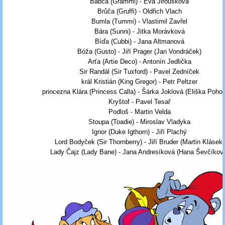
Babča (Grammi) - Eva Jiroušková
Brůča (Gruffi) - Oldřich Vlach
Bumla (Tummi) - Vlastimil Zavřel
Bára (Sunni) - Jitka Morávková
Bíďa (Cubbi) - Jana Altmanová
Bóža (Gusto) - Jiří Prager (Jan Vondráček)
Arťa (Artie Deco) - Antonín Jedlička
Sir Randál (Sir Tuxford) - Pavel Zedníček
král Kristián (King Gregor) - Petr Peltzer
princezna Klára (Princess Calla) - Šárka Joklová (Eliška Pohor
Kryštof - Pavel Tesař
Podloš - Martin Velda
Stoupa (Toadie) - Miroslav Vladyka
Ignor (Duke Igthorn) - Jiří Plachý
Lord Bodyček (Sir Thornberry) - Jiří Bruder (Martin Klásek)
Lady Čajz (Lady Bane) - Jana Andresíková (Hana Ševčíkov