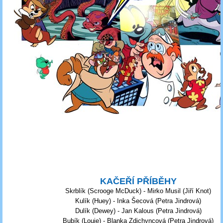
KAČEŘÍ PŘÍBĚHY
Skrblík (Scrooge McDuck) - Mirko Musil (Jiří Knot)
Kulík (Huey) - Inka Šecová (Petra Jindrová)
Dulík (Dewey) - Jan Kalous (Petra Jindrová)
Bubík (Louie) - Blanka Zdichyncová (Petra Jindrová)