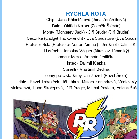
RYCHLÁ ROTA
Chip - Jana Páleníčková (Jana Zenáhlíková)
Dale - Oldřich Kaiser (Zdeněk Štěpán)
Monty (Monterey Jack) - Jiří Bruder (Jiří Bruder)
Gedžitka (Gadget Hackwrench) - Eva Spoustová (Eva Spoust
Profesor Nula (Professor Norton Nimnul) - Jiří Knot (Dalimil Kl
Tlusťoch - Jaroslav Vágner (Miroslav Táborský)
kocour Meps - Antonín Jedlička
krtek - Dalimil Klapka
Spinelli - Vlastimil Bedrna
černý policista Kirby- Jiří Zavřel (Pavel Šrom)
dále - Pavel Trávníček, Jiří Lábus, Miriam Kantorková, Václav Vydr
Molavcová, Ljuba Skořepová, Jiří Prager, Michal Pavlata, Helena Štác