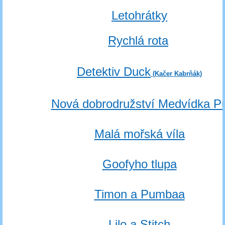
Letohrátky
Rychlá rota
Detektiv Duck
(Kačer Kabrňák)
Nová dobrodružství Medvídka P
Malá mořská víla
Goofyho tlupa
Timon a Pumbaa
Lilo a Stitch