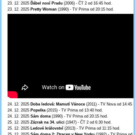
23. 12. 2025
Ďábel nosí Pradu
(2006) - ČT 2 od 16:45
hod.
23. 12. 2025
Pretty Woman
(1990) - TV Prima od 20:15
hod.
24. 12. 2025
Doba ledová: Mamutí Vánoce
(2011) - TV Nova od 14:45
24. 12. 2025
Popelka
(2015) - TV Prima od 13:40 hod.
24. 12. 2025
Sám doma
(1990) - TV Prima od 20:15
hod.
25. 12. 2025
Zázrak na 34. ulici
(1947) - ČT 2 od 6:30 hod.
25. 12. 2025
Ledové království
(2013) - TV Prima od 11:15
hod.
25. 12. 2025
Sám doma 2: Ztracen v New Yorku
(1992) - TV Prima od 