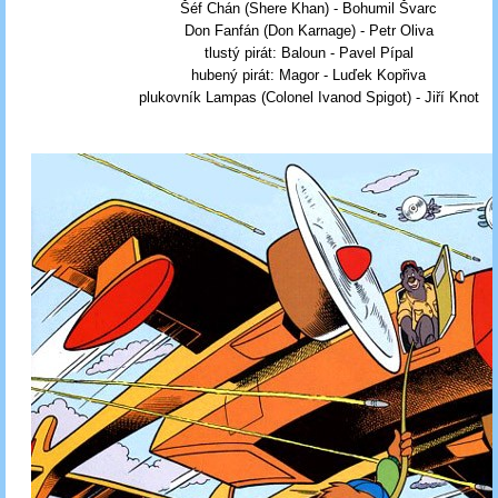
Šéf Chán (Shere Khan) - Bohumil Švarc
Don Fanfán (Don Karnage) - Petr Oliva
tlustý pirát: Baloun - Pavel Pípal
hubený pirát: Magor - Luďek Kopřiva
plukovník Lampas (Colonel Ivanod Spigot) - Jiří Knot