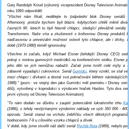
Gary Randolph Krisel (výkonný viceprezident Disney Television Animatio
roku 1993 odpověděl:
"Všichni nám říkali, nedělejte to (odpolední blok Disney seriálů
Afternoon), protože bychom byli blázni, kdybychom chtěli měnit divá
časných 90. letech tu byli hlavně chlapci, sledující převážně seriály
Transformers. Naše víra a zkušenosti s knihovnou Disney produktů 
nadčasovou a univerzální možnost oslovit tyto chlapce, ale i dívky, k
době (1970-1980) téměř ignorovány.
Všechno to začalo, když Michael Eisner (tehdejší Disney CEO) sed
pokoji s miskou gumových medvídků na konferenčním stolku. Eisner p
jeho děti se jich nemůžou nabažit. Začali jsme tvořit celé mýty a l
zábavně vypadající cukrovince. Seriál
Gumídci
, který vznikl, se stal v
mezi chlapci i dívkami a dostal svá pokračování během následujících č
1988)."
(pozn.: ve stejný den jako Gumídci měl premiéru i Disney seri
dílů), vytvořený v koprodukci s výrobcem hraček Hasbro. Tyto dva seri
první výtvory od Disney Television Animation)
"To nám dodalo se důvěru v zaujetí potenciálně lukrativního trhu
Kač
(1986), s tehdy neslýchanými výrobními náklady ve výši 350 000 - 400
epizodu. Seriál stanul na vrcholu žebříčku všech dětských program
hodnocením 7-9 u cílového vzorku chlapců a dívek.
V době, kdy jsme stvořili náš další seriál
Rychlá Rota
(1989), nebylo po