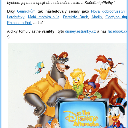
bychom jej mohli spojit do hodinového bloku s Kačeřími příběhy."
Díky
Gumídkům
tak
následovaly
seriály jako
Nová dobrodružství
Letohrátky
,
Malá mořská víla
,
Detektiv Duck
,
Aladin
,
Goofyho tlu
Phineas a Ferb
a další.
A díky tomu vlastně
vznikly
i tyto
disney.estranky.cz
a náš
facebook.c
:)