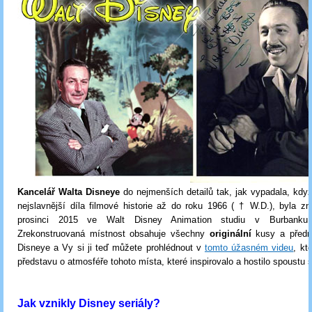
Kancelář Walta Disneye
do nejmenších detailů tak, jak vypadala, když
nejslavnější díla filmové historie až do roku 1966 ( † W.D.), byla z
prosinci 2015 ve Walt Disney Animation studiu v Burbanku v
Zrekonstruovaná místnost obsahuje všechny
originální
kusy a před
Disneye a Vy si ji teď můžete prohlédnout v
tomto úžasném videu
, kt
představu o atmosféře tohoto místa, které inspirovalo a hostilo spoustu 
Jak vznikly Disney seriály?