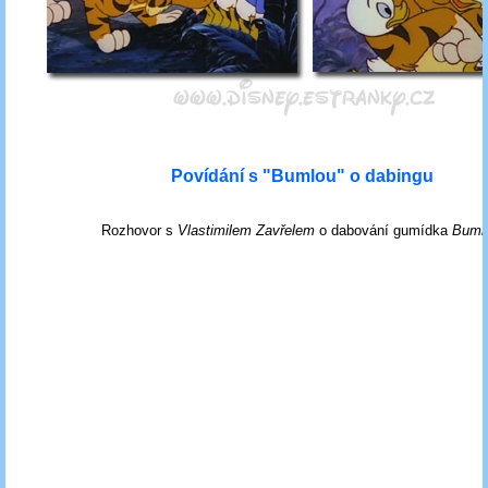
Povídání s "Bumlou" o dabingu
Rozhovor s
Vlastimilem Zavřelem
o dabování gumídka
Bumly