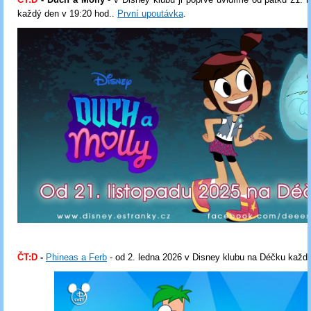
každý den v 19:20 hod..
První upoutávka
.
ČT:D
-
Phineas a Ferb
- od 2. ledna 2026 v Disney klubu na Déčku každ