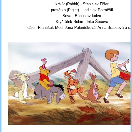
králík (Rabbit) - Stanislav Fišer
prasátko (Piglet) - Ladislav Potměšil
Sova - Bohuslav kalva
Kryštůfek Robin - Inka Šecová
dále - František Med, Jana Páleníčková, Anna Brabcová a da