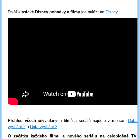
Další
klasické Disney pohádky a filmy
jde nalézt na
Disney+
.
Přehled všech
odvysílaných filmů a seriálů najdete v rubrice
Data 
vysílání 2
a
Data vysílání 3
.
O začátku každého filmu a nového seriálu na celoplošné T