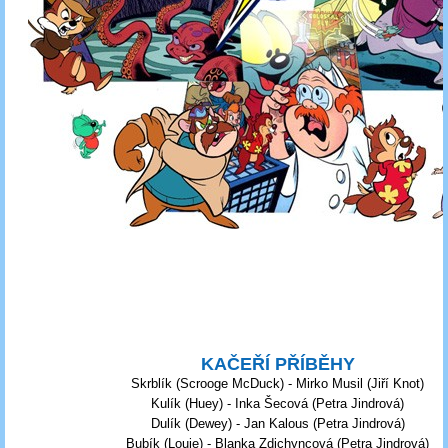
KAČEŘÍ PŘÍBĚHY
Skrblík (Scrooge McDuck) - Mirko Musil (Jiří Knot)
Kulík (Huey) - Inka Šecová (Petra Jindrová)
Dulík (Dewey) - Jan Kalous (Petra Jindrová)
Bubík (Louie) - Blanka Zdichyncová (Petra Jindrová)