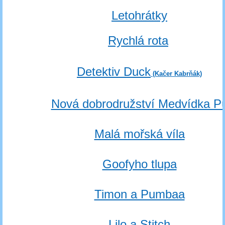
Letohrátky
Rychlá rota
Detektiv Duck
(Kačer Kabrňák)
Nová dobrodružství Medvídka P
Malá mořská víla
Goofyho tlupa
Timon a Pumbaa
Lilo a Stitch