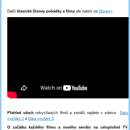
Další
klasické Disney pohádky a filmy
jde nalézt na
Disney+
.
Přehled všech
odvysílaných filmů a seriálů najdete v rubrice
Data 
vysílání 2
a
Data vysílání 3
.
O začátku každého filmu a nového seriálu na celoplošné T