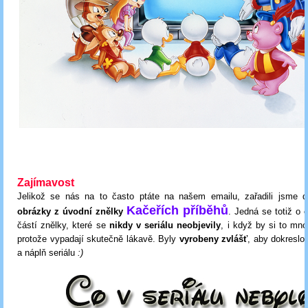
Zajímavost
Jelikož se nás na to často ptáte na našem emailu, zařadili jsme do
Kačeřích příběhů
obrázky z úvodní znělky
. Jedná se totiž o 
částí znělky, které se
nikdy v seriálu neobjevily
, i když by si to mno
protože vypadají skutečně lákavě. Byly
vyrobeny zvlášť
, aby dokreslo
a náplň seriálu
:)