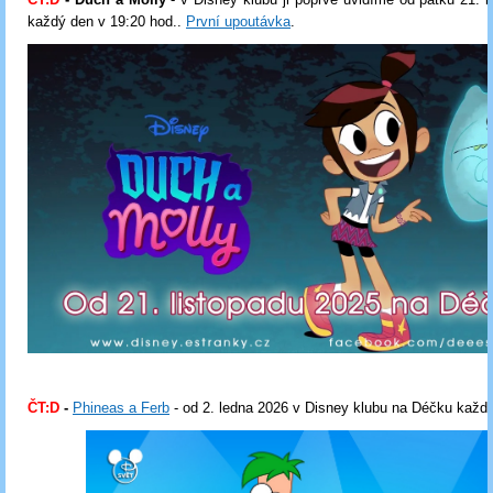
každý den v 19:20 hod..
První upoutávka
.
ČT:D
-
Phineas a Ferb
- od 2. ledna 2026 v Disney klubu na Déčku každ