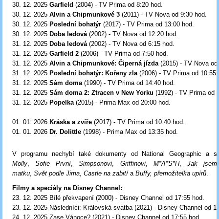
30. 12. 2025
Garfield
(2004) - TV Prima od 8:20 hod.
30
. 12. 2025
Alvin a Chipmunkové 3
(2011) - TV Nova od 9:30 hod.
30. 12. 2025
Poslední bohatýr
(2017) - TV Prima od 13:00 hod.
30
. 12. 2025
Doba ledová
(2002) - TV Nova od 12:20 hod.
31
. 12. 2025
Doba ledová
(2002) - TV Nova od 6:15 hod.
31. 12. 2025
Garfield 2
(2006) - TV Prima od 7:50 hod.
31. 12. 2025
Alvin a Chipmunkové: Čiperná jízda
(2015) - TV Nova od
31. 12. 2025
Poslední bohatýr: Kořeny zla
(2006) - TV Prima od 10:55 
31. 12. 2025
Sám doma
(1990) - TV Prima od 14:40 hod.
31. 12. 2025
Sám doma 2: Ztracen v New Yorku
(1992) - TV Prima od 
31. 12. 2025
Popelka
(2015) - Prima Max od 20:00 hod.
01. 01. 2026
Kráska a zvíře
(2017) - TV Prima od 10:40 hod.
01
. 01. 2026
Dr. Dolittle
(1998) - Prima Max od 13:35 hod.
V programu nechybí také dokumenty od National Geographic a s
Molly
,
Sofie První
,
Simpsonovi
,
Griffinovi
,
M*A*S*H
,
Jak jsem
matku
,
Svět podle Jima
,
Castle na zabití
a
Buffy, přemožitelka upírů
.
Filmy a speciály na Disney Channel:
23. 12. 2025 Bílé překvapení (2000) - Disney Channel od 17:55 hod.
23. 12. 2025 Následníci: Královská svatba (2021) - Disney Channel od 1
24. 12. 2025 Zase Vánoce? (2021) - Disney Channel od 17:55 hod.