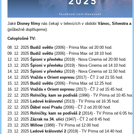
Jaké
Disney filmy
nás čekají v televizích v období
Vánoc, Silvestra a 
(průbežně doplňujeme):
Celoplošné TV:
08. 12. 2025
Budiž světlo
(2006) - Prima Max od 20:00
hod.
09. 12. 2025
Budiž světlo
(2006) - Prima Max od 18:10
hod.
12. 12. 2025
Špioni v převleku
(2019) - Nova Cinema od 20:00
hod.
13. 12. 2025
Špioni v převleku
(2019) - Nova Cinema od 14:10
hod.
14. 12. 2025
Špioni v převleku
(2019) - Nova Cinema od 11:50 hod.
14. 12. 2025
Vražda v Orient expresu
(2017) - ČT 2 od 21:55
hod.
15. 12. 2025
Budiž světlo
(2006) - Prima Max od 12:25 hod.
16. 12. 2025
Vražda v Orient expresu
(2017) - ČT 2 od 15:45
hod.
22. 12. 2025
Rolničky, kam se podíváš
(1996) - TV Prima od 10:45
hod
22. 12. 2025
Ledové království
(2013) - TV Prima od 16:35
hod.
22. 12. 2025
Ďábel nosí Pradu
(2006) - ČT 2 od 20:00 hod.
23. 12. 2025
Rolničky, kam se podíváš 2
(2014) - TV Prima od 6:05
hod
23. 12. 2025
Zázrak na 34. ulici
(1947) - ČT 2 od 8:45 hod.
23. 12. 2025
Willow
(1988) - TV Prima od 12:00
hod.
23. 12. 2025
Ledové království 2
(2019) - TV Prima od 14:40
hod.