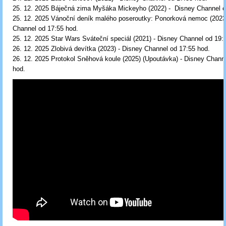
25. 12. 2025 Báječná zima Myšáka Mickeyho (2022) - Disney Channel o
25. 12. 2025 Vánoční deník malého poseroutky: Ponorková nemoc (2023
Channel od 17:55 hod.
25. 12. 2025 Star Wars Sváteční speciál (2021) - Disney Channel od 19:
26. 12. 2025 Zlobivá devítka (2023) - Disney Channel od 17:55 hod.
26. 12. 2025 Protokol Sněhová koule (2025) (Upoutávka) - Disney Chann
hod.