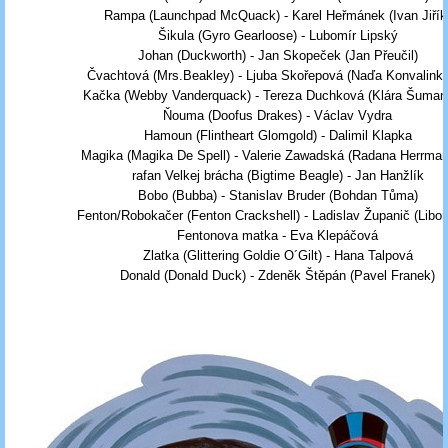
Rampa (Launchpad McQuack) - Karel Heřmánek (Ivan Jiřík
Šikula (Gyro Gearloose) - Lubomír Lipský
Johan (Duckworth) - Jan Skopeček (Jan Přeučil)
Čvachtová (Mrs.Beakley) - Ljuba Skořepová (Naďa Konvalink
Kačka (Webby Vanderquack) - Tereza Duchková (Klára Šuman
Ňouma (Doofus Drakes) - Václav Vydra
Hamoun (Flintheart Glomgold) - Dalimil Klapka
Magika (Magika De Spell) - Valerie Zawadská (Radana Herrma
rafan Velkej brácha (Bigtime Beagle) - Jan Hanžlík
Bobo (Bubba) - Stanislav Bruder (Bohdan Tůma)
Fenton/Robokačer (Fenton Crackshell) - Ladislav Županič (Libor
Fentonova matka - Eva Klepáčová
Zlatka (Glittering Goldie O´Gilt) - Hana Talpová
Donald (Donald Duck) - Zdeněk Štěpán (Pavel Franek)