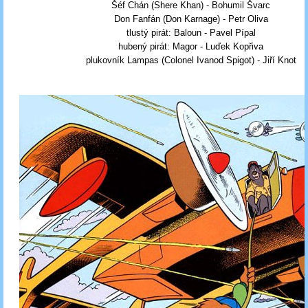
Šéf Chán (Shere Khan) - Bohumil Švarc
Don Fanfán (Don Karnage) - Petr Oliva
tlustý pirát: Baloun - Pavel Pípal
hubený pirát: Magor - Luďek Kopřiva
plukovník Lampas (Colonel Ivanod Spigot) - Jiří Knot