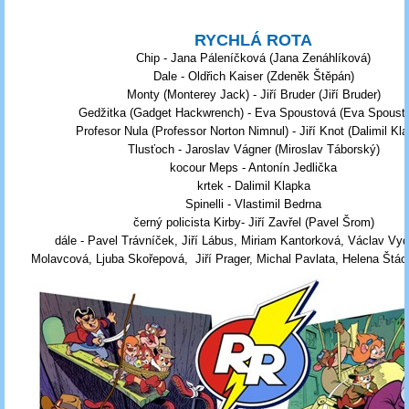
RYCHLÁ ROTA
Chip - Jana Páleníčková (Jana Zenáhlíková)
Dale - Oldřich Kaiser (Zdeněk Štěpán)
Monty (Monterey Jack) - Jiří Bruder (Jiří Bruder)
Gedžitka (Gadget Hackwrench) - Eva Spoustová (Eva Spoust
Profesor Nula (Professor Norton Nimnul) - Jiří Knot (Dalimil Kl
Tlusťoch - Jaroslav Vágner (Miroslav Táborský)
kocour Meps - Antonín Jedlička
krtek - Dalimil Klapka
Spinelli - Vlastimil Bedrna
černý policista Kirby- Jiří Zavřel (Pavel Šrom)
dále - Pavel Trávníček, Jiří Lábus, Miriam Kantorková, Václav Vydr
Molavcová, Ljuba Skořepová, Jiří Prager, Michal Pavlata, Helena Štác