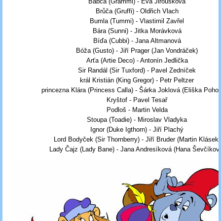
Babča (Grammi) - Eva Jiroušková
Brůča (Gruffi) - Oldřich Vlach
Bumla (Tummi) - Vlastimil Zavřel
Bára (Sunni) - Jitka Morávková
Bíďa (Cubbi) - Jana Altmanová
Bóža (Gusto) - Jiří Prager (Jan Vondráček)
Arťa (Artie Deco) - Antonín Jedlička
Sir Randál (Sir Tuxford) - Pavel Zedníček
král Kristián (King Gregor) - Petr Peltzer
princezna Klára (Princess Calla) - Šárka Joklová (Eliška Pohor
Kryštof - Pavel Tesař
Podloš - Martin Velda
Stoupa (Toadie) - Miroslav Vladyka
Ignor (Duke Igthorn) - Jiří Plachý
Lord Bodyček (Sir Thornberry) - Jiří Bruder (Martin Klásek)
Lady Čajz (Lady Bane) - Jana Andresíková (Hana Ševčíkov