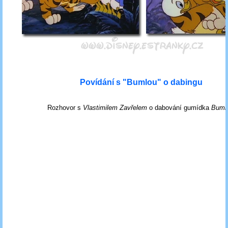
Povídání s "Bumlou" o dabingu
Rozhovor s
Vlastimilem Zavřelem
o dabování gumídka
Bumly