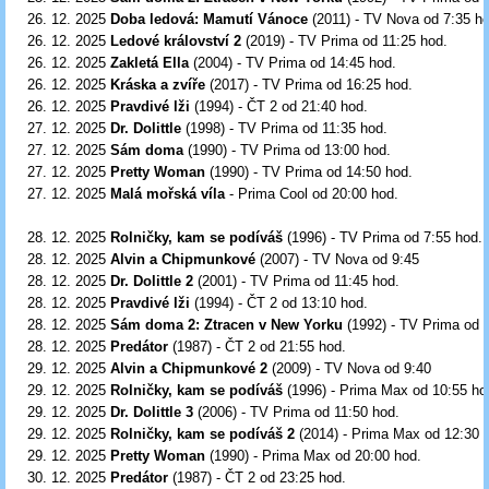
26. 12. 2025
Doba ledová: Mamutí Vánoce
(2011) - TV Nova od 7:35 ho
26. 12. 2025
Ledové království 2
(2019) - TV Prima od 11:25
hod.
26. 12. 2025
Zakletá Ella
(2004) - TV Prima od 14:45 hod.
26. 12. 2025
Kráska a zvíře
(2017) - TV Prima od 16:25 hod.
26. 12. 2025
Pravdivé lži
(1994) - ČT 2 od 21:40 hod.
27. 12. 2025
Dr. Dolittle
(1998) - TV Prima od 11:35 hod.
27. 12. 2025
Sám doma
(1990) - TV Prima od 13:00 hod.
27. 12. 2025
Pretty Woman
(1990) - TV Prima od 14:50 hod.
27. 12. 2025
Malá mořská víla
- Prima Cool od 20:00 hod.
28. 12. 2025
Rolničky, kam se podíváš
(1996) - TV Prima od 7:55
hod.
28. 12. 2025
Alvin a Chipmunkové
(2007) - TV Nova od 9:45
28. 12. 2025
Dr. Dolittle 2
(2001) - TV Prima od 11:45 hod.
28. 12. 2025
Pravdivé lži
(1994) - ČT 2 od 13:10 hod.
28. 12. 2025
Sám doma 2: Ztracen v New Yorku
(1992) - TV Prima od 
28. 12. 2025
Predátor
(1987) - ČT 2 od 21:55 hod.
29. 12. 2025
Alvin a Chipmunkové 2
(2009) - TV Nova od 9:40
29. 12. 2025
Rolničky, kam se podíváš
(1996) - Prima Max od 10:55
ho
29. 12. 2025
Dr. Dolittle 3
(2006) - TV Prima od 11:50 hod.
29. 12. 2025
Rolničky, kam se podíváš 2
(2014) - Prima Max od 12:30
29. 12. 2025
Pretty Woman
(1990) - Prima Max od 20:00 hod.
30
. 12. 2025
Predátor
(1987) - ČT 2 od 23:25 hod.