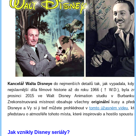
Kancelář Walta Disneye
do nejmenších detailů tak, jak vypadala, když
nejslavnější díla filmové historie až do roku 1966 ( † W.D.), byla z
prosinci 2015 ve Walt Disney Animation studiu v Burbanku v
Zrekonstruovaná místnost obsahuje všechny
originální
kusy a před
Disneye a Vy si ji teď můžete prohlédnout v
tomto úžasném videu
, kt
představu o atmosféře tohoto místa, které inspirovalo a hostilo spoustu 
Jak vznikly Disney seriály?