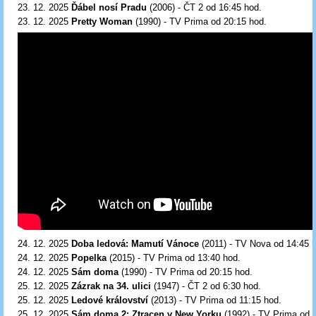
23. 12. 2025
Ďábel nosí Pradu
(2006) - ČT 2 od 16:45
hod.
23. 12. 2025
Pretty Woman
(1990) - TV Prima od 20:15
hod.
24. 12. 2025
Doba ledová: Mamutí Vánoce
(2011) - TV Nova od 14:45
24. 12. 2025
Popelka
(2015) - TV Prima od 13:40 hod.
24. 12. 2025
Sám doma
(1990) - TV Prima od 20:15
hod.
25. 12. 2025
Zázrak na 34. ulici
(1947) - ČT 2 od 6:30 hod.
25. 12. 2025
Ledové království
(2013) - TV Prima od 11:15
hod.
25. 12. 2025
Sám doma 2: Ztracen v New Yorku
(1992) - TV Prima od 