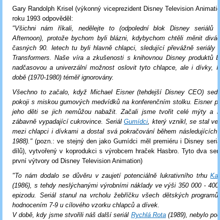
Gary Randolph Krisel (výkonný viceprezident Disney Television Animatio
roku 1993 odpověděl:
"Všichni nám říkali, nedělejte to (odpolední blok Disney seriálů
Afternoon), protože bychom byli blázni, kdybychom chtěli měnit divá
časných 90. letech tu byli hlavně chlapci, sledující převážně seriály
Transformers. Naše víra a zkušenosti s knihovnou Disney produktů 
nadčasovou a univerzální možnost oslovit tyto chlapce, ale i dívky, k
době (1970-1980) téměř ignorovány.
Všechno to začalo, když Michael Eisner (tehdejší Disney CEO) sed
pokoji s miskou gumových medvídků na konferenčním stolku. Eisner p
jeho děti se jich nemůžou nabažit. Začali jsme tvořit celé mýty a l
zábavně vypadající cukrovince. Seriál
Gumídci
, který vznikl, se stal v
mezi chlapci i dívkami a dostal svá pokračování během následujících č
1988)."
(pozn.: ve stejný den jako Gumídci měl premiéru i Disney seri
dílů), vytvořený v koprodukci s výrobcem hraček Hasbro. Tyto dva seri
první výtvory od Disney Television Animation)
"To nám dodalo se důvěru v zaujetí potenciálně lukrativního trhu
Kač
(1986), s tehdy neslýchanými výrobními náklady ve výši 350 000 - 400
epizodu. Seriál stanul na vrcholu žebříčku všech dětských program
hodnocením 7-9 u cílového vzorku chlapců a dívek.
V době, kdy jsme stvořili náš další seriál
Rychlá Rota
(1989), nebylo po