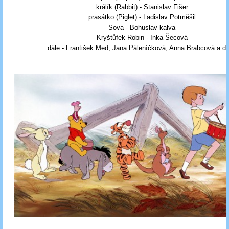
králík (Rabbit) - Stanislav Fišer
prasátko (Piglet) - Ladislav Potměšil
Sova - Bohuslav kalva
Kryštůfek Robin - Inka Šecová
dále - František Med, Jana Páleníčková, Anna Brabcová a da