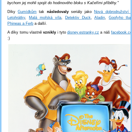
bychom jej mohli spojit do hodinového bloku s Kačeřími příběhy."
Díky
Gumídkům
tak
následovaly
seriály jako
Nová dobrodružství
Letohrátky
,
Malá mořská víla
,
Detektiv Duck
,
Aladin
,
Goofyho tlu
Phineas a Ferb
a další.
A díky tomu vlastně
vznikly
i tyto
disney.estranky.cz
a náš
facebook.c
:)