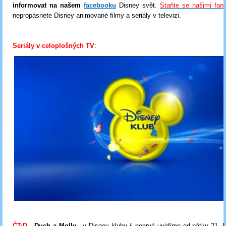
informovat na našem
facebooku
Disney svět.
Staňte se našimi fan
nepropásnete Disney animované filmy a seriály v televizi.
Seriály v celoplošných TV
:
ČT:D
-
Duch a Molly
- v Disney klubu ji poprvé uvidíme od pátku 21. l