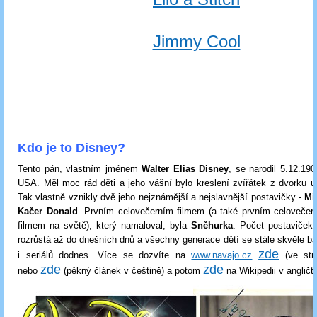
Jimmy Cool
Kdo je to Disney?
Tento pán, vlastním jménem
Walter Elias Disney
, se narodil 5.12.19
USA. Měl moc rád děti a jeho vášní bylo kreslení zvířátek z dvorku u
Tak vlastně vznikly dvě jeho nejznámější a nejslavnější postavičky -
Mi
Kačer Donald
. Prvním celovečerním filmem (a také prvním celovečer
filmem na světě), který namaloval, byla
Sněhurka
. Počet postaviček
rozrůstá až do dnešních dnů a všechny generace dětí se stále skvěle bav
zde
i seriálů dodnes. Více se dozvíte na
www.navajo.cz
(ve stro
zde
zde
nebo
(pěkný článek v češtině) a potom
na Wikipedii v angličti